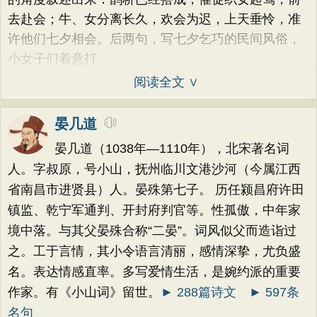
去赴会；牛、女分离长久，欢会为迟，上天垂怜，准
许他们七夕相会。后两句，写七夕乞巧的民间风俗，
小女子们着意打
阅读全文 ∨
晏几道
晏几道（1038年—1110年），北宋著名词
人。字叔原，号小山，抚州临川文港沙河（今属江西
省南昌市进贤县）人。晏殊第七子。 历任颍昌府许田
镇监、乾宁军通判、开封府判官等。性孤傲，中年家
境中落。与其父晏殊合称“二晏”。词风似父而造诣过
之。工于言情，其小令语言清丽，感情深挚，尤负盛
名。表达情感直率。多写爱情生活，是婉约派的重要
作家。有《小山词》留世。
► 288篇诗文
► 597条
名句