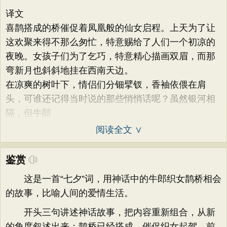
译文
喜鹊搭成的桥催促着凤凰般的仙女启程。上天为了让
这欢聚来得不那么匆忙，特意赐给了人们一个初凉的
夜晚。女孩子们为了乞巧，特意精心描画双眉，而那
弯新月也斜斜地挂在西南天边。
在凉爽的树叶下，情侣们分钿擘钗，香袖依偎在肩
头，可谁还记得当时说的那些悄悄话呢？虽然银河相
隔，但牛郎
阅读全文 ∨
鉴赏
这是一首“七夕”词，用神话中的牛郎织女鹊桥相会
的故事，比喻人间的爱情生活。
开头三句讲述神话故事，把内容重新组合，从新
的角度叙述出来：鹊桥已经搭成，催促织女起驾，前