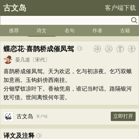
古文岛
客户端下载
推荐
诗文
名句
作者
古籍
蝶恋花·喜鹊桥成催凤驾
晏几道
〔宋代〕
喜鹊桥成催凤驾。天为欢迟，乞与初凉夜。乞巧双蛾
加意画。玉钩斜傍西南挂。
分钿擘钗凉叶下。香袖凭肩，谁记当时话。路隔银河
犹可借。世间离恨何年罢。
古文岛
立即打开
客户端
译文及注释