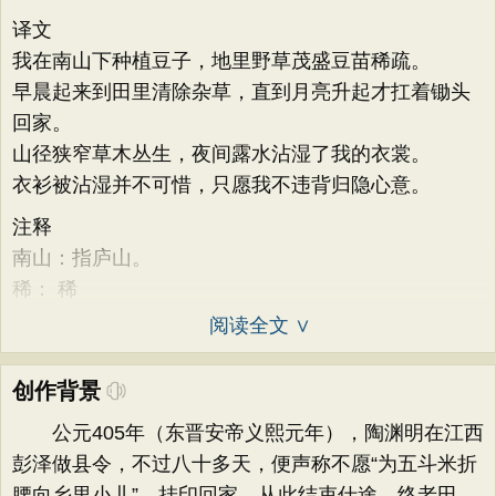
译文
我在南山下种植豆子，地里野草茂盛豆苗稀疏。
早晨起来到田里清除杂草，直到月亮升起才扛着锄头
回家。
山径狭窄草木丛生，夜间露水沾湿了我的衣裳。
衣衫被沾湿并不可惜，只愿我不违背归隐心意。
注释
南山：指庐山。
稀： 稀
阅读全文 ∨
创作背景
公元405年（东晋安帝义熙元年），陶渊明在江西
彭泽做县令，不过八十多天，便声称不愿“为五斗米折
腰向乡里小儿”，挂印回家。从此结束仕途，终老田