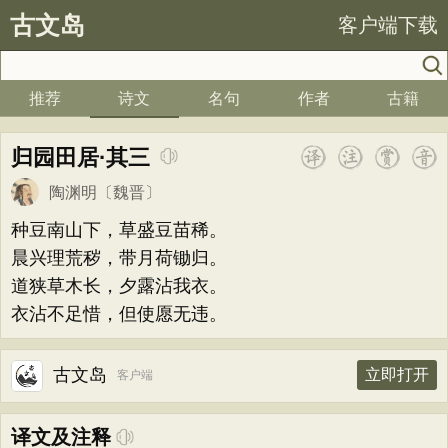
古文岛
客户端下载
推荐
诗文
名句
作者
古籍
归园田居·其三
陶渊明
〔魏晋〕
种豆南山下，草盛豆苗稀。
晨兴理荒秽，带月荷锄归。
道狭草木长，夕露沾我衣。
衣沾不足惜，但使愿无违。
古文岛
立即打开
客户端
译文及注释