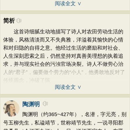
阅读全文 ∨
简析
这首诗细腻生动地描写了诗人对农田劳动生活的
体验，风格清淡而又不失典雅，洋溢着其愉快的心情
和对归隐的自得之意。他经过生活的磨励和对社会、
人生深刻思索之后，仍然坚持对真善美理想的执着追
求，并与现实社会的污浊官场决裂。诗人不做劳心治
人的“君子”，偏要做个劳力的“小人”，他勇敢地反对了
传统观念，冲破了陈
阅读全文 ∨
陶渊明
陶渊明（约365~427年），名潜，字元亮，别
号五柳先生，私谥靖节，世称靖节先生，一说寻阳郡