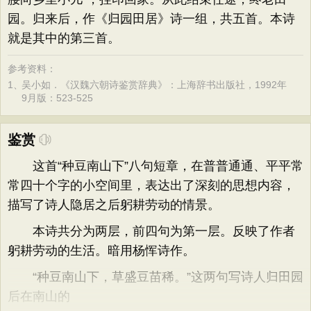
园。归来后，作《归园田居》诗一组，共五首。本诗
就是其中的第三首。
参考资料：
1、
吴小如．《汉魏六朝诗鉴赏辞典》：上海辞书出版社，1992年
9月版：523-525
鉴赏
这首“种豆南山下”八句短章，在普普通通、平平常
常四十个字的小空间里，表达出了深刻的思想内容，
描写了诗人隐居之后躬耕劳动的情景。
本诗共分为两层，前四句为第一层。反映了作者
躬耕劳动的生活。暗用杨恽诗作。
“种豆南山下，草盛豆苗稀。”这两句写诗人归田园
后在南山的