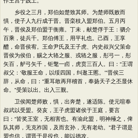
作王宫于践土。
乡役之三月，郑伯如楚致其师。为楚师既败而
惧，使子人九行成于晋。晋栾枝入盟郑伯。五月丙
午，晋侯及郑伯盟于衡雍。丁未，献楚俘于王：驷介
百乘，徒兵千。郑伯傅王，用平礼也。己酉，王享
醴，命晋侯宥。王命尹氏及王子虎、内史叔兴父策命
晋侯为侯伯，赐之大辂之服、戎辂之服，彤弓一，彤
矢百，舻弓矢千，钜氅一卣，虎贲三百人。曰：“王谓
叔父：‘敬服王命，以绥四国，纠逖王慝。’”晋侯三
辞，从命，曰：“重耳敢再拜稽首，奉扬天子之丕显休
命。”受策以出。出入三觐。
卫侯闻楚师败，惧，出奔楚，遂适陈。使元喧奉
叔武以受盟。癸亥，王子虎盟诸侯于王庭，要言
曰：“皆奖王室，无相害也。有渝此盟，明神殛之，俾
队其师，无克祚国，及而玄孙，无有老幼。”君子谓是
盟也信，谓晋于是役也，能以德攻。