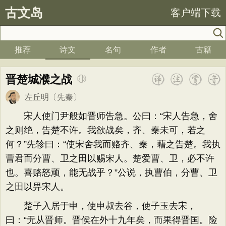
古文岛
客户端下载
推荐
诗文
名句
作者
古籍
晋楚城濮之战
左丘明
〔先秦〕
宋人使门尹般如晋师告急。公曰：“宋人告急，舍
之则绝，告楚不许。我欲战矣，齐、秦未可，若之
何？”先轸曰：“使宋舍我而赂齐、秦，藉之告楚。我执
曹君而分曹、卫之田以赐宋人。楚爱曹、卫，必不许
也。喜赂怒顽，能无战乎？”公说，执曹伯，分曹、卫
之田以畀宋人。
楚子入居于申，使申叔去谷，使子玉去宋，
曰：“无从晋师。晋侯在外十九年矣，而果得晋国。险