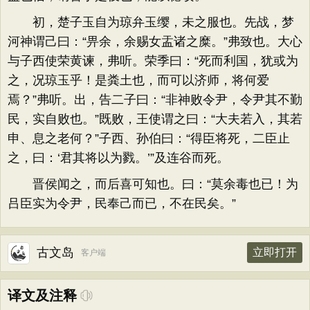
初，楚子玉自为琼弁玉缨，未之服也。先战，梦
河神谓己曰：“畀余，余赐女盂诸之糜。”弗致也。大心
与子西使荣黄谏，弗听。荣季曰：“死而利国，犹或为
之，况琼玉乎！是粪土也，而可以济师，将何爱
焉？”弗听。出，告二子曰：“非神败令尹，令尹其不勤
民，实自败也。”既败，王使谓之曰：“大夫若入，其若
申、息之老何？”子西、孙伯曰：“得臣将死，二臣止
之，曰：‘君其将以为戮。’”及连谷而死。
晋侯闻之，而后喜可知也。曰：“莫余毒也已！为
吕臣实为令尹，民奉己而已，不在民矣。”
古文岛
立即打开
客户端
译文及注释