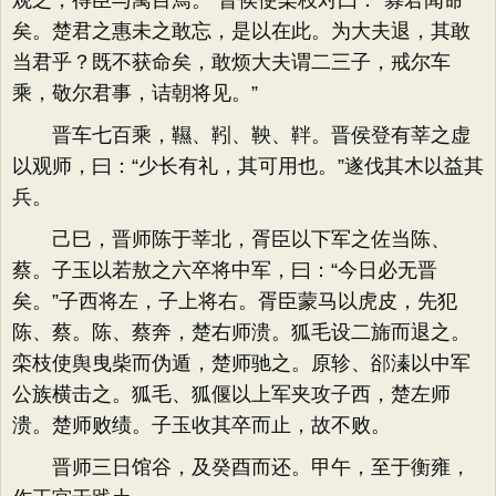
观之，得臣与寓目焉。”晋侯使栾枝对曰：“寡君闻命
矣。楚君之惠未之敢忘，是以在此。为大夫退，其敢
当君乎？既不获命矣，敢烦大夫谓二三子，戒尔车
乘，敬尔君事，诘朝将见。”
晋车七百乘，韅、靷、鞅、靽。晋侯登有莘之虚
以观师，曰：“少长有礼，其可用也。”遂伐其木以益其
兵。
己巳，晋师陈于莘北，胥臣以下军之佐当陈、
蔡。子玉以若敖之六卒将中军，曰：“今日必无晋
矣。”子西将左，子上将右。胥臣蒙马以虎皮，先犯
陈、蔡。陈、蔡奔，楚右师溃。狐毛设二旆而退之。
栾枝使舆曳柴而伪遁，楚师驰之。原轸、郤溱以中军
公族横击之。狐毛、狐偃以上军夹攻子西，楚左师
溃。楚师败绩。子玉收其卒而止，故不败。
晋师三日馆谷，及癸酉而还。甲午，至于衡雍，