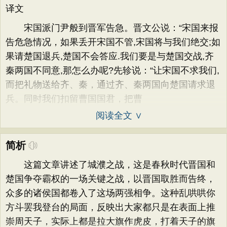
译文
宋国派门尹般到晋军告急。晋文公说：“宋国来报
告危急情况，如果丢开宋国不管,宋国将与我们绝交;如
果请楚国退兵,楚国不会答应.我们要是与楚国交战,齐
秦两国不同意,那怎么办呢?先轸说：“让宋国不求我们,
而把礼物送给齐、秦，通过齐、秦两国向楚国请求退
兵。同时我们扣留曹国国君，把曹
阅读全文 ∨
简析
这篇文章讲述了城濮之战，这是春秋时代晋国和
楚国争夺霸权的一场关键之战，以晋国取胜而告终，
众多的诸侯国都卷入了这场两强相争。这种乱哄哄你
方斗罢我登台的局面，反映出大家都只是在表面上推
崇周天子，实际上都是拉大旗作虎皮，打着天子的旗