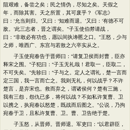
阻艰难，备尝之矣；民之情伪，尽知之矣。天假之
年，而除其害。天之所置，其可废乎？《军志》
曰：‘允当则归。’又曰：‘知难而退。’又曰：‘有德不可
敌。’此三志者，晋之谓矣。”子玉使伯棼请战，
曰：“非敢必有功也，愿以间执谗慝之口。”王怒，少与
之师，唯西广、东宫与若敖之六卒实从之。
子玉使宛春告于晋师曰：“请复卫侯而封曹，臣亦
释宋之围。”子犯曰：“子玉无礼哉！君取一，臣取二，
不可失矣。”先轸曰：“子与之。定人之谓礼，楚一言而
定三国，我一言而亡之。我则无礼，何以战乎？不许
楚言，是弃宋也。救而弃之，谓诸侯何？楚有三施，
我有三怨，怨仇已多，将何以战？不如私许复曹、卫
以携之，执宛春以怒楚，既战而后图之。”公说，乃拘
宛春于卫，且私许复曹、卫。曹、卫告绝于楚。
子玉怒，从晋师。晋师退。军吏曰：“以君辟臣，