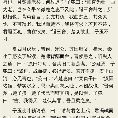
辱也。且楚师老矣，何故退？”子犯曰：“师直为壮，曲
为老。岂在久乎？微楚之惠不及此，退三舍辟之，所
以报也。背惠食言，以亢其仇，我曲楚直。其众素
饱，不可谓老。我退而楚还，我将何求？若其不还，
君退臣犯，曲在彼矣。”退三舍。楚众欲止，子玉不
可。
夏四月戊辰，晋侯、宋公、齐国归父、崔夭、秦
小子慭次于城濮。楚师背酅而舍，晋侯患之，听舆人
之诵，曰：“原田每每，舍其旧而新是谋。”公疑焉。子
犯曰：“战也。战而捷，必得诸侯。若其不捷，表里山
河，必无害也。”公曰：“若楚惠何？”栾贞子曰：“汉阳
诸姬，楚实尽之，思小惠而忘大耻，不如战也。”晋侯
梦与楚子搏，楚子伏己而盬其脑，是以惧。子犯
曰：“吉。我得天，楚伏其罪，吾且柔之矣。”
子玉使斗勃请战，曰：“请与君之士戏，君冯轼而