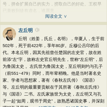
号，拼命扩展自己的实力，捞取自己的好处。王权早
已衰败到徒有虚名，谁愿意
阅读全文 ∨
左丘明
丘明（姓姜，氏丘，名明），华夏人，生于前
502年，死于前422年，享年80岁。丘穆公吕印的后
代。本名丘明，因其先祖曾任楚国的左史官，故在姓
前添“左”字，故称左史官丘明先生，世称“左丘明”，后
为鲁国太史 。左氏世为鲁国太史，至丘明则约与孔子
（前551~479）同时，而年辈稍晚。他是当时著名史
家、学者与思想家，著有《春秋左氏传》《国语》
等。左丘明的最重要贡献在于其所著《春秋左氏传》
与《国语》二书。左氏家族世为太史，左丘明又与孔
子一起“如周，观书于周史”，故熟悉诸国史事，并深刻