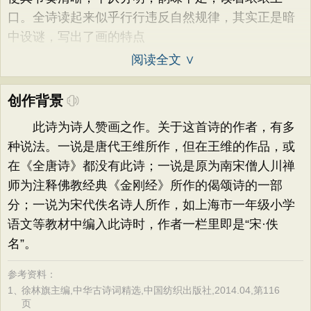
口。全诗读起来似乎行行违反自然规律，其实正是暗
中设谜，写出了画的特点
阅读全文 ∨
创作背景
此诗为诗人赞画之作。关于这首诗的作者，有多
种说法。一说是唐代王维所作，但在王维的作品，或
在《全唐诗》都没有此诗；一说是原为南宋僧人川禅
师为注释佛教经典《金刚经》所作的偈颂诗的一部
分；一说为宋代佚名诗人所作，如上海市一年级小学
语文等教材中编入此诗时，作者一栏里即是“宋·佚
名”。
参考资料：
1、
徐林旗主编,中华古诗词精选,中国纺织出版社,2014.04,第116
页