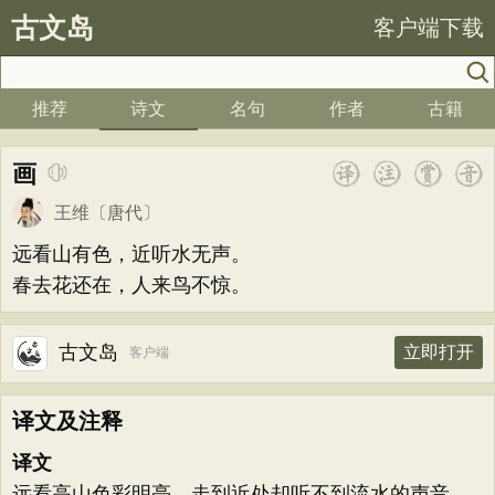
古文岛
客户端下载
推荐
诗文
名句
作者
古籍
画
王维
〔唐代〕
远看山有色，近听水无声。
春去花还在，人来鸟不惊。
古文岛
立即打开
客户端
译文及注释
译文
远看高山色彩明亮，走到近处却听不到流水的声音。