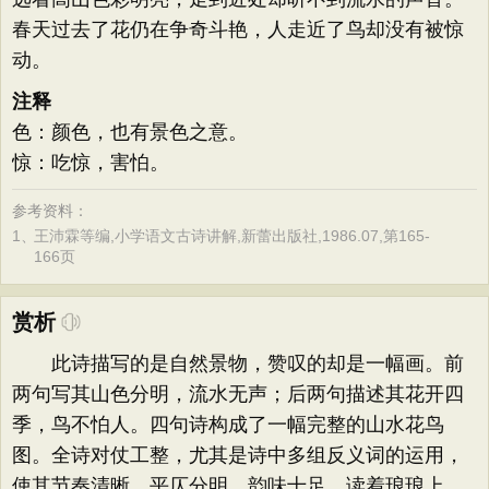
春天过去了花仍在争奇斗艳，人走近了鸟却没有被惊
动。
注释
色：颜色，也有景色之意。
惊：吃惊，害怕。
参考资料：
1、
王沛霖等编,小学语文古诗讲解,新蕾出版社,1986.07,第165-
166页
赏析
此诗描写的是自然景物，赞叹的却是一幅画。前
两句写其山色分明，流水无声；后两句描述其花开四
季，鸟不怕人。四句诗构成了一幅完整的山水花鸟
图。全诗对仗工整，尤其是诗中多组反义词的运用，
使其节奏清晰，平仄分明，韵味十足，读着琅琅上