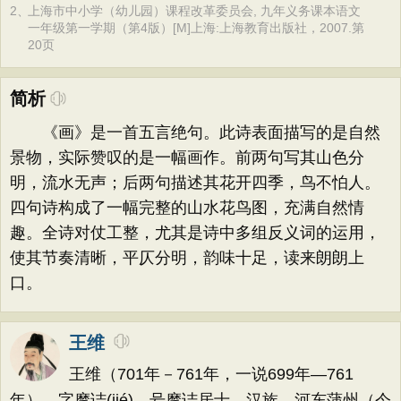
2、
上海市中小学（幼儿园）课程改革委员会, 九年义务课本语文
一年级第一学期（第4版）[M]上海:上海教育出版社，2007.第
20页
简析
《画》是一首五言绝句。此诗表面描写的是自然
景物，实际赞叹的是一幅画作。前两句写其山色分
明，流水无声；后两句描述其花开四季，鸟不怕人。
四句诗构成了一幅完整的山水花鸟图，充满自然情
趣。全诗对仗工整，尤其是诗中多组反义词的运用，
使其节奏清晰，平仄分明，韵味十足，读来朗朗上
口。
王维
王维（701年－761年，一说699年—761
年），字摩诘(jié)，号摩诘居士。汉族，河东蒲州（今