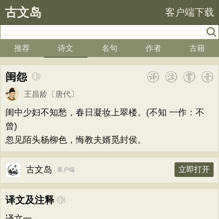
古文岛
客户端下载
推荐
诗文
名句
作者
古籍
闺怨
王昌龄
〔唐代〕
闺中少妇不知愁，春日凝妆上翠楼。(不知 一作：不
曾)
忽见陌头杨柳色，悔教夫婿觅封侯。
古文岛
立即打开
客户端
译文及注释
译文一