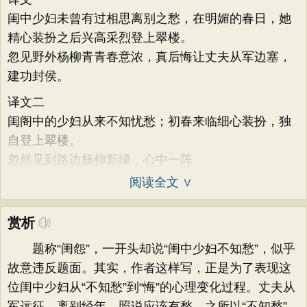
闺中少妇未曾有过相思离别之愁，在明媚的春日，她
精心装扮之后兴高采烈登上翠楼。
忽见野外杨柳青青春意浓，真后悔让丈夫从军边塞，
建功封侯。
译文二
闺阁中的少妇从来不知忧愁；初春来临细心装扮，独
自登上翠楼。
忽然见到路边杨柳新绿，心中一阵
阅读全文 ∨
赏析
题称“闺怨”，一开头却说“闺中少妇不知愁”，似乎
故意违反题面。其实，作者这样写，正是为了表现这
位闺中少妇从“不知愁”到“悔”的心理变化过程。丈夫从
军远征，离别经年，照说应该有愁。之所以“不知愁”，