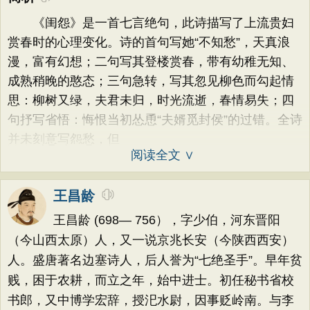
《闺怨》是一首七言绝句，此诗描写了上流贵妇
赏春时的心理变化。诗的首句写她“不知愁”，天真浪
漫，富有幻想；二句写其登楼赏春，带有幼稚无知、
成熟稍晚的憨态；三句急转，写其忽见柳色而勾起情
思：柳树又绿，夫君未归，时光流逝，春情易失；四
句抒写省悟：悔恨当初怂恿“夫婿觅封侯”的过错。全诗
并未刻意写怨愁，但
阅读全文 ∨
王昌龄
王昌龄 (698— 756），字少伯，河东晋阳
（今山西太原）人，又一说京兆长安（今陕西西安）
人。盛唐著名边塞诗人，后人誉为“七绝圣手”。早年贫
贱，困于农耕，而立之年，始中进士。初任秘书省校
书郎，又中博学宏辞，授汜水尉，因事贬岭南。与李