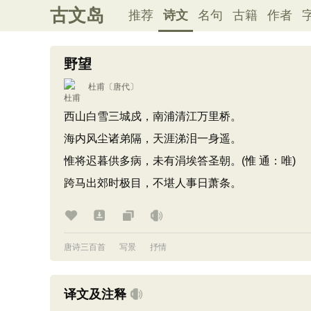
古文岛
推荐
诗文
名句
古籍
作者
野望
杜甫
〔唐代〕
西山白雪三城戍，南浦清江万里桥。
海内风尘诸弟隔，天涯涕泪一身遥。
惟将迟暮供多病，未有涓埃答圣朝。(惟 通：唯)
跨马出郊时极目，不堪人事日萧条。
唐诗三百首
写景
抒情
译文及注释