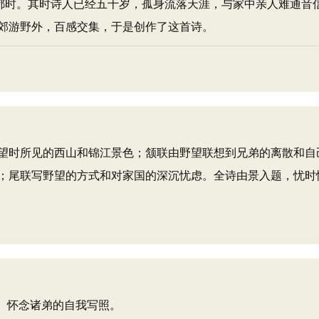
都时。其时诗人已经五十岁，孤身流落天涯，与家中亲人难通音
郊游野外，百感交集，于是创作了这首诗。
时所见的西山和锦江景色；颔联由野望联想到兄弟的离散和自
；尾联写野望的方式和对家国的深沉忧虑。全诗由景入题，忧时
、怀念诸弟的自我写照。