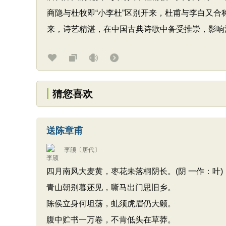
商隐与杜牧即“小李杜”区别开来，杜甫与李白又合称
来，诗艺精湛，在中国古典诗歌中备受推崇，影响深
猜您喜欢
送陈章甫
李颀
〔唐代〕
四月南风大麦黄，枣花未落桐阴长。(阴 一作：叶)
青山朝别暮还见，嘶马出门思旧乡。
陈侯立身何坦荡，虬须虎眉仍大颡。
腹中贮书一万卷，不肯低头在草莽。