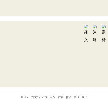
© 2026
古文岛
|
诗文
|
名句
|
古籍
|
作者
|
字词
|
纠错