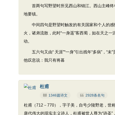
首两句写野望时所见西山和锦江。西山主峰终年
地要镇。
中间四句是野望时触发的有关国家和个人的感怀
火，诸弟流散，此时“一身遥”客西蜀，如在天之一
动。
五六句又由“ 天涯”“一身”引出残年“多病”，“未
他叹息说：我只有将暮
杜甫
1346篇诗文
2928条名句
杜甫（712－770），字子美，自号少陵野老，世
唐代伟大的现实主义诗人，杜甫被世人尊为“诗圣”