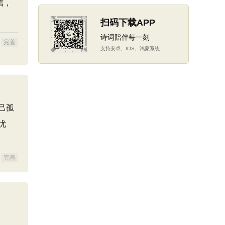
信，
扫码下载APP
诗词陪伴每一刻
完善
支持安卓、IOS、鸿蒙系统
己孤
忧
完善