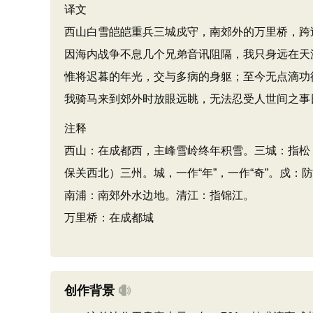
译文
西山白雪皑皑重兵三城戍守，南郊外的万里桥，跨
因海内战争不息几个兄弟音讯阻隔，我只身远在天
惟将迟暮的年光，交与多病的身躯；至今无点滴功
我骑马来到郊外时放眼远眺，无法忍受人世间之事
注释
西山：在成都西，主峰雪岭终年积雪。三城：指松
保关西北）三州。城，一作“年”，一作“奇”。戍
南浦：南郊外水边地。清江：指锦江。
万里桥：在成都城
创作背景