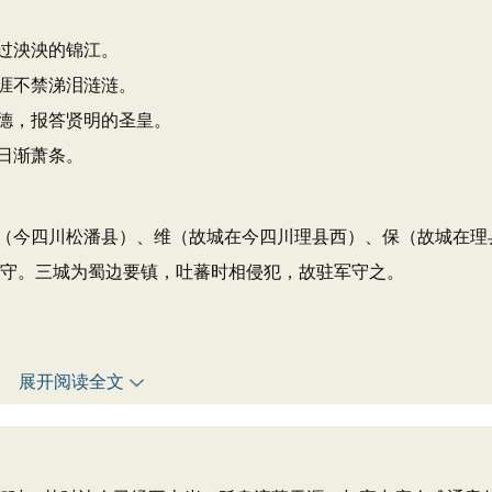
过泱泱的锦江。
涯不禁涕泪涟涟。
德，报答贤明的圣皇。
日渐萧条。
（今四川松潘县）、维（故城在今四川理县西）、保（故城在理
：防守。三城为蜀边要镇，吐蕃时相侵犯，故驻军守之。
展开阅读全文