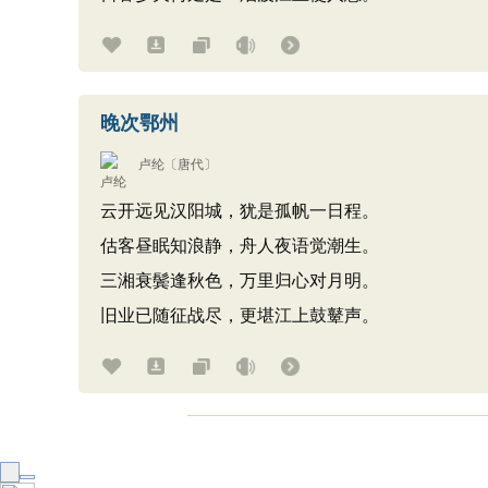
晚次鄂州
卢纶
〔唐代〕
云开远见汉阳城，犹是孤帆一日程。
估客昼眠知浪静，舟人夜语觉潮生。
三湘衰鬓逢秋色，万里归心对月明。
旧业已随征战尽，更堪江上鼓鼙声。