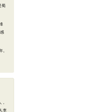
是蜀
烽
不感
年。
人，
人李