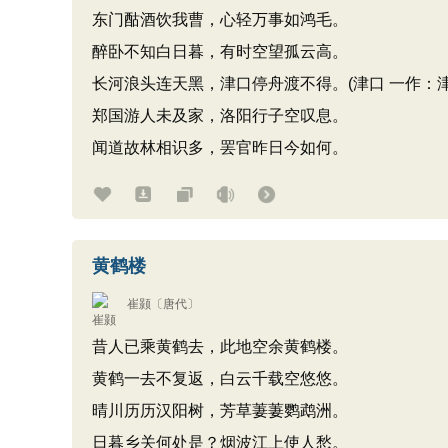
东门酤酒饮我曹，心轻万事如鸿毛。
醉卧不知白日暮，有时空望孤云高。
长河浪头连天黑，津口停舟渡不得。(津口 一作：津
郑国游人未及家，洛阳行子空叹息。
闻道故林相识多，罢官昨日今如何。
黄鹤楼
崔颢
〔唐代〕
昔人已乘黄鹤去，此地空余黄鹤楼。
黄鹤一去不复返，白云千载空悠悠。
晴川历历汉阳树，芳草萋萋鹦鹉洲。
日暮乡关何处是？烟波江上使人愁。