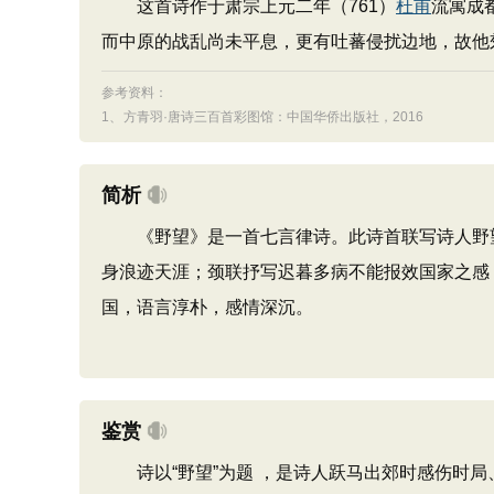
这首诗作于肃宗上元二年（761）
杜甫
流寓成
而中原的战乱尚未平息，更有吐蕃侵扰边地，故他
参考资料：
1、
方青羽·唐诗三百首彩图馆：中国华侨出版社，2016
简析
《野望》是一首七言律诗。此诗首联写诗人野望
身浪迹天涯；颈联抒写迟暮多病不能报效国家之感
国，语言淳朴，感情深沉。
鉴赏
诗以“野望”为题 ，是诗人跃马出郊时感伤时局