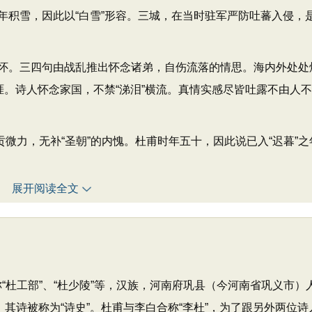
积雪，因此以“白雪”形容。三城，在当时驻军严防吐蕃入侵，
。三四句由战乱推出怀念诸弟，自伤流落的情思。海内外处处
涯。诗人怀念家国，不禁“涕泪”横流。真情实感尽皆吐露不由人
”贡微力，无补“圣朝”的内愧。杜甫时年五十，因此说已入“迟暮”之
展开阅读全文
称“杜工部”、“杜少陵”等，汉族，河南府巩县（今河南省巩义市）
，其诗被称为“诗史”。杜甫与李白合称“李杜”，为了跟另外两位诗