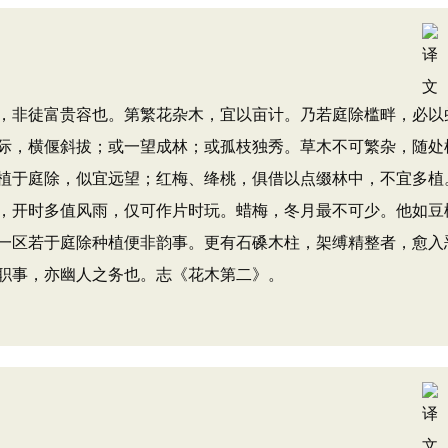
非徒富贵容也。第繁花杂木，宜以亩计。乃若庭除槛畔，必以
际，横偃斜拔；或一望成林；或孤枝独秀。草木不可繁杂，随处
植于庭除，似宜远望；红梅、绛桃，俱借以点缀林中，不宜多植
，开时多值风雨，仅可作片时玩。蜡梅，冬月最不可少。他如豆
一区若于庭除种植便非韵事。更有石磉木柱，架缚精整者，愈入
职事，亦幽人之务也。志《花木第二》。