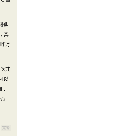
矧孤
，真
齐呼万
可吹其
可以
酬，
受命。
完善