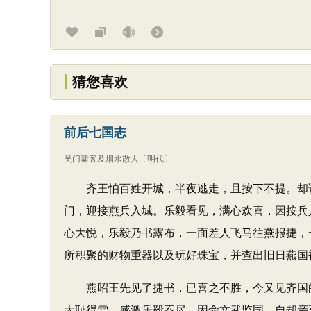
猜您喜欢
前后七国志
吴门啸客及烟水散人
〔明代〕
齐王怕百姓开城，半夜逃走，且按下不提。却说
门，迎接燕兵入城。乐毅看见，满心欢喜，因按兵
心大悦，乐毅乃书露布，一面差人飞马往燕报捷，
所积聚的财物重器以及玩好珠宝，并查出旧日燕国
燕昭王先见了捷书，已喜之不胜，今又见齐国的
大耻得雪，感激乐毅不尽。因命文武监国，自却亲