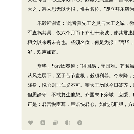
大之，寡人思无以为报，惟兹名位。”即立拜乐毅
乐毅拜谢道：“此皆燕先王之灵与大王之诚，微臣
军直捣其巢，仅六个月而下齐七十余城，使其君逃
桓文以来所未有也。些须名位，何足为报！”言毕
岁，欢声如雷。
赏毕，乐毅因奏道：“得国易，守国难。齐君虽
从风之弱下，至于苦节盘根，必须利器。今未降，
降身，悦心则非仁义不可。望大王勿以今日破齐，
但思静守，不敢复生他想。齐国未下余城，应缓、
正是：君言悦臣耳，臣语快君心。如此托肝胆，方