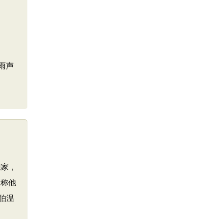
雨声
想家，
又称他
伯温