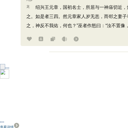
绍兴王元章，国初名士，所居与一神庙切近，炊
之。如是者三四。然元章家人岁无恙，而邻之妻子
之，神反不我佑，何也？”巫者作怒曰：“汝不置像
查看详情