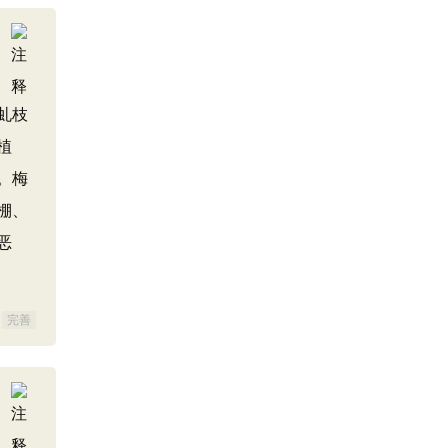
虬枝
植
。梅
棚、
恶
完善