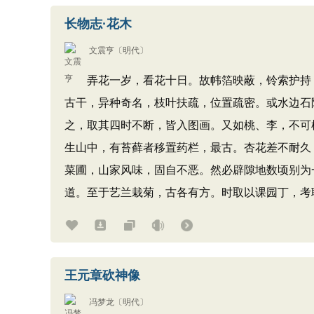
长物志·花木
文震亨
〔明代〕
弄花一岁，看花十日。故帏箔映蔽，铃索护持，
古干，异种奇名，枝叶扶疏，位置疏密。或水边石
之，取其四时不断，皆入图画。又如桃、李，不可
生山中，有苔藓者移置药栏，最古。杏花差不耐久
菜圃，山家风味，固自不恶。然必辟隙地数顷别为
道。至于艺兰栽菊，古各有方。时取以课园丁，考
王元章砍神像
冯梦龙
〔明代〕