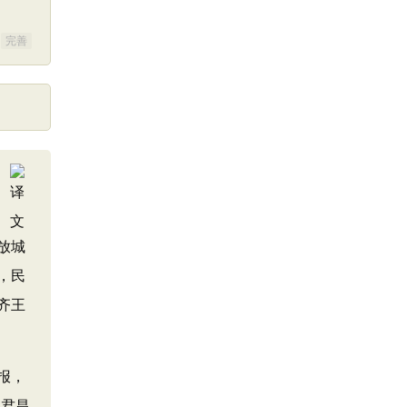
完善
放城
，民
齐王
报，
得君昌