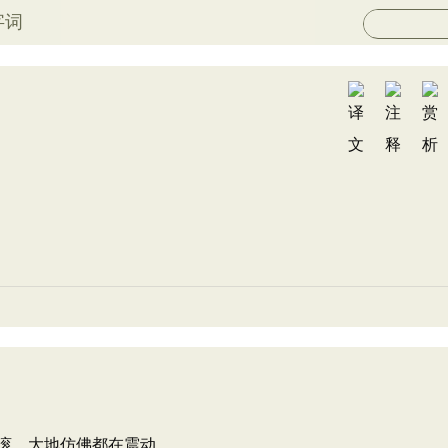
字词
滚，大地仿佛都在震动。