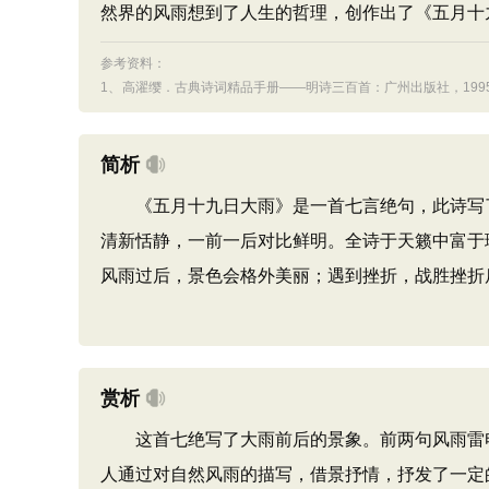
然界的风雨想到了人生的哲理，创作出了《五月十
参考资料：
1、
高濯缨．古典诗词精品手册——明诗三百首：广州出版社，1995.
简析
《五月十九日大雨》是一首七言绝句，此诗写了
清新恬静，一前一后对比鲜明。全诗于天籁中富于
风雨过后，景色会格外美丽；遇到挫折，战胜挫折
赏析
这首七绝写了大雨前后的景象。前两句风雨雷电
人通过对自然风雨的描写，借景抒情，抒发了一定