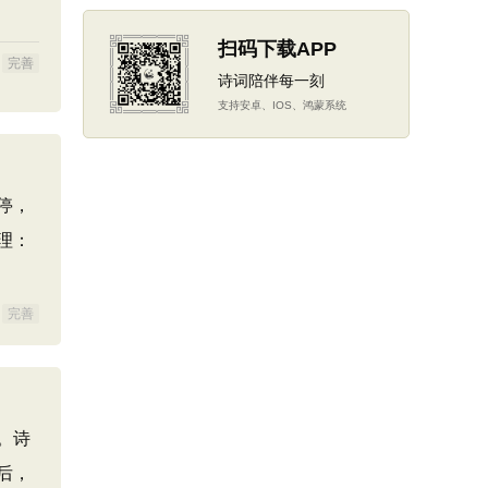
扫码下载APP
完善
诗词陪伴每一刻
支持安卓、IOS、鸿蒙系统
停，
理：
完善
。诗
后，