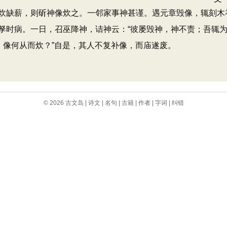
缺薪，则斫神像炊之。一邻家事神甚谨。遇元章毁像，辄刻木
孥时病。一日，召巫降神，诘神云：“彼屡毁神，神不责；吾辄
，像何从而炊？”自是，其人不复补像，而庙遂废。
© 2026
古文岛
|
诗文
|
名句
|
古籍
|
作者
|
字词
|
纠错