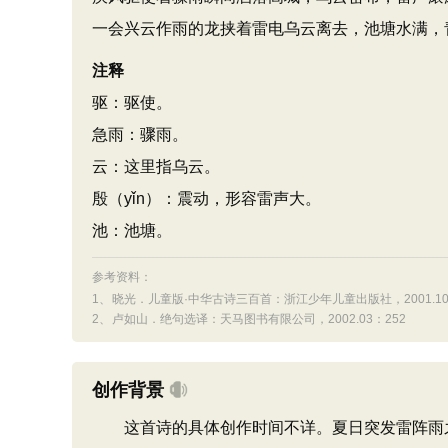
一会兴云作雨的龙挟着雷电乌云离去，池塘水满，
注释
驱：驱使。
急雨：骤雨。
云：这里指乌云。
殷（yǐn）：震动，形容雷声大。
池：池塘。
参考资料：
1、
晓光．儿童版·中华古诗三百首：浙江少年儿童出版社，2001.10
2、
卢如山．绝句选译：天马图书有限公司，2002.03：252
创作背景
这首诗的具体创作时间不详。夏日突发雷阵雨之