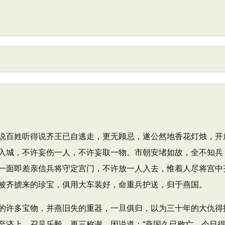
百姓听得说齐王已自逃走，更无顾忌，遂公然地香花灯烛，开
入城，不许妄伤一人，不许妄取一物。市朝安堵如故，全不知兵
一面即差亲信兵将守定宫门，不许放一人入去，惟着人尽将宫中
被齐掳来的珍宝，俱用大车装好，命重兵护送，归于燕国。
许多宝物，并燕旧失的重器，一旦俱归，以为三十年的大仇得
至济上，召见乐毅，再三称谢，因说道：“燕国久已败亡，今日