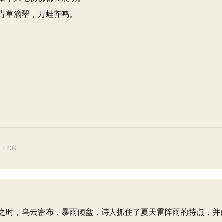
青草滴翠，万蛙齐鸣。
：239
时，乌云密布，暴雨倾盆，诗人抓住了夏天雷阵雨的特点，并