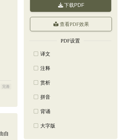
下载PDF
查看PDF效果
PDF设置
译文
注释
赏析
完善
拼音
背诵
大字版
由自