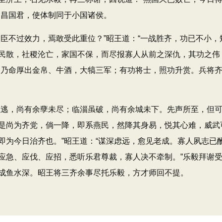
为昌国君，使体制同于小国诸侯。
不过效力，焉敢受此重位？”昭王道：“一战胜齐，功已不小，
民散，社稷沦亡，家国不保，而尽报寡人从前之深仇，其功之伟
，乃命厚出金帛、牛酒，大犒三军；有功将士，照功升赏。兵将
逃，尚有余孽未尽；临淄虽破，尚有余城未下。先声所至，但
是尚为齐党，倘一降，即系燕民，然降其身易，悦其心难，威武
即为今日治齐也。”昭王道：“谋深虑远，愈见老成。寡人夙志已
应急、应伐、应招，悉听乐君尊裁，寡人决不牵制。”乐毅拜谢
成鱼水深。昭王将三齐余事尽托乐毅，方才师回不提。