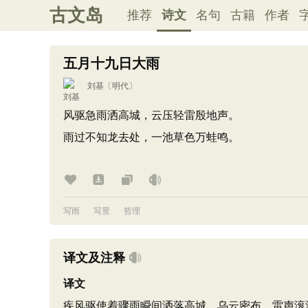
古文岛
推荐
诗文
名句
古籍
作者
五月十九日大雨
刘基
〔明代〕
风驱急雨洒高城，云压轻雷殷地声。
雨过不知龙去处，一池草色万蛙鸣。
写雨
写景
哲理
译文及注释
译文
疾风驱使着骤雨瞬间洒落高城，乌云密布，雷声滚