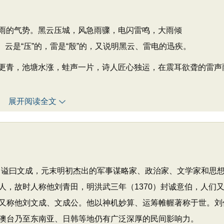
的气势。黑云压城，风急雨骤，电闪雷鸣，大雨倾
猛。云是“压”的，雷是“殷”的，又说明黑云、雷电的迅疾。
青，池塘水涨，蛙声一片，诗人匠心独运，在震耳欲聋的雷声
展开阅读全文
字伯温，谥曰文成，元末明初杰出的军事谋略家、政治家、文学家和思
人，故时人称他刘青田，明洪武三年（1370）封诚意伯，人们
又称他刘文成、文成公。他以神机妙算、运筹帷幄著称于世。刘
澳台乃至东南亚、日韩等地仍有广泛深厚的民间影响力。