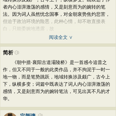
者内心澎湃激荡的感情，又是刻意而为的婉转的笔
法。因为词人虽然忧念国事，对金朝衰势焦灼悲苦，
但迫于政治环境的险恶，此种心情，却不敢直接表
白，只能委婉地透露，故
阅读全文 ∨
简析
《朝中措·襄阳古道灞陵桥》是一首感今追昔之
作，但又不同于一般的此类作品，并不拘泥于一时一
地一物，而是笔势跳跃，地域转换涉及颇广，古今上
下，纵横多变；词篇中既表达了词人内心澎湃激荡的
感情，又是刻意而为的婉转笔法，可见出其不凡的才
华。