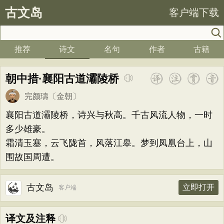
古文岛
客户端下载
推荐
诗文
名句
作者
古籍
朝中措·襄阳古道灞陵桥
完颜璹
〔金朝〕
襄阳古道灞陵桥，诗兴与秋高。千古风流人物，一时
多少雄豪。
霜清玉塞，云飞陇首，风落江皋。梦到凤凰台上，山
围故国周遭。
古文岛
立即打开
客户端
译文及注释