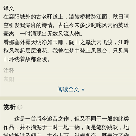
译文
在襄阳城外的古老驿道上，灞陵桥横跨江面，秋日晴
空引发我澎湃的诗情。古往今来多少叱咤风云的英雄
豪杰，一时涌现出无数风流人物。
看那塞外霜天明净如玉雕，陇山之巅流云飞渡，江畔
秋风卷起层层浪花。我曾在梦中登上凤凰台，只见青
山环绕着故都金陵。
注释
襄阳
阅读全文 ∨
赏析
这是一首感今追昔之作，但又不同于一般的此类
作品，并不拘泥于一时一地一物，而是笔势跳跃，地
域转换涉及颇广，古今上下，纵横多变。既表达了作