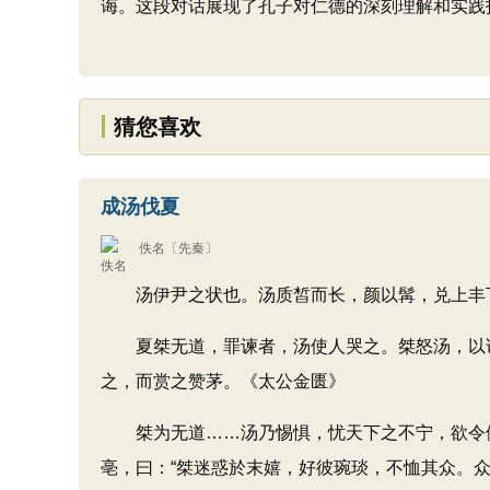
诲。这段对话展现了孔子对仁德的深刻理解和实践
猜您喜欢
成汤伐夏
佚名
〔先秦〕
汤伊尹之状也。汤质皙而长，颜以髯，兑上丰下
夏桀无道，罪谏者，汤使人哭之。桀怒汤，以谀
之，而赏之赞茅。《太公金匮》
桀为无道……汤乃惕惧，忧天下之不宁，欲令伊
亳，曰：“桀迷惑於末嬉，好彼琬琰，不恤其众。众