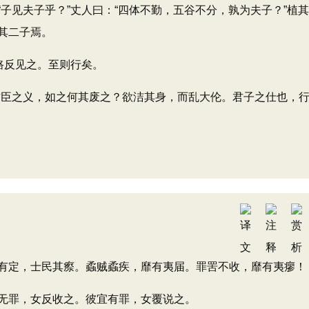
见夫子乎？”丈人曰：“四体不勤，五谷不分，孰为夫子？”植
其二子焉。
路反见之。至则行矣。
臣之义，如之何其废之？欲洁其身，而乱大伦。君子之仕也，
有定，士民其瘵。蟊贼蟊疾，靡有夷届。罪罟不收，靡有夷瘳！
无罪，女反收之。彼宜有罪，女覆说之。