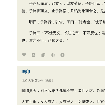
子路从而后，遇丈人，以杖荷蓧。子路问曰：“子
芸。子路拱而立。止子路宿，杀鸡为黍而食之。见
明日，子路行，以告。子曰：“隐者也。”使子
子路曰：“不仕无义。长幼之节，不可废也；君
也。道之不行，已知之矣。”
瞻卬
诗经·大雅·荡之什
〔先秦〕
瞻卬昊天，则不我惠？孔填不宁，降此大厉。邦靡
人有土田，女反有之。人有民人，女覆夺之。此宜