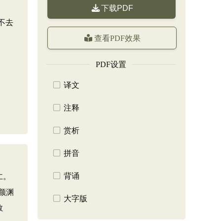
渊
下载PDF
不去
查看PDF效果
PDF设置
译文
注释
赏析
拼音
背诵
仁。
颜渊
大字版
教