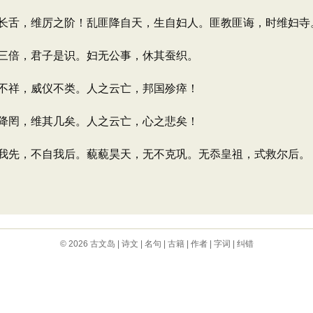
长舌，维厉之阶！乱匪降自天，生自妇人。匪教匪诲，时维妇寺
三倍，君子是识。妇无公事，休其蚕织。
不祥，威仪不类。人之云亡，邦国殄瘁！
降罔，维其几矣。人之云亡，心之悲矣！
我先，不自我后。藐藐昊天，无不克巩。无忝皇祖，式救尔后。
© 2026
古文岛
|
诗文
|
名句
|
古籍
|
作者
|
字词
|
纠错