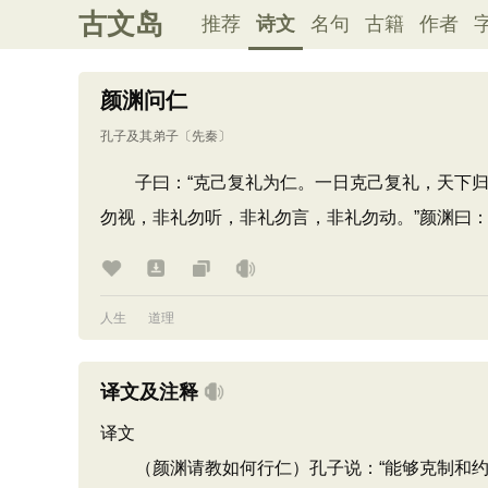
古文岛
推荐
诗文
名句
古籍
作者
颜渊问仁
孔子及其弟子
〔先秦〕
子曰：“克己复礼为仁。一日克己复礼，天下归仁
勿视，非礼勿听，非礼勿言，非礼勿动。”颜渊曰：
人生
道理
译文及注释
译文
（颜渊请教如何行仁）孔子说：“能够克制和约