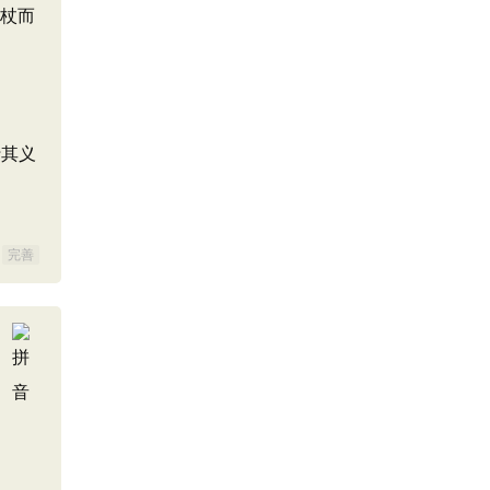
其杖而
行其义
完善