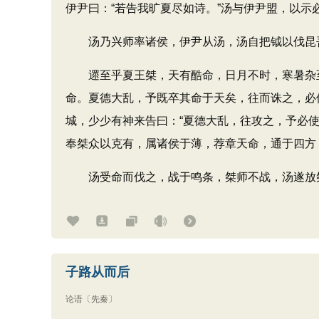
伊尹曰：“若告我旷夏尽如诗。”汤与伊尹盟，以
汤乃兴师率诸侯，伊尹从汤，汤自把钺以伐昆
遝至乎夏王桀，天有酷命，日月不时，寒暑杂至
命。夏德大乱，予既卒其命于天矣，往而诛之，必
城，少少有神来告曰：“夏德大乱，往攻之，予必
奉桀众以克有，属诸侯于薄，荐章天命，通于四方
汤受命而伐之，战于鸣条，桀师不战，汤遂放桀
子路从而后
论语
〔先秦〕