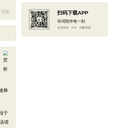
完善
扫码下载APP
诗词陪伴每一刻
支持安卓、IOS、鸿蒙系统
遂释
报于
汤谓