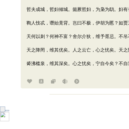
哲夫成城，哲妇倾城。懿厥哲妇，为枭为鸱。妇有
鞫人忮忒，谮始竟背。岂曰不极，伊胡为慝？如贾
天何以刺？何神不富？舍尔介狄，维予胥忌。不吊
天之降罔，维其优矣。人之云亡，心之忧矣。天之
觱沸槛泉，维其深矣。心之忧矣，宁自今矣？不自