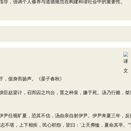
指导，强调个人修养与道德规范在构建和谐社会中的重要性。
，倨身而扬声。《晏子春秋》
臣赵梁计，召而囚之均台，置之种泉，嫌于死。汤乃行赂，桀
尹往视旷夏，恐其不信，汤由亲自射伊尹。伊尹奔夏三年，反
志不堪，上下相疾，民心积怨，皆曰：‘上天弗恤，夏命其卒。’”