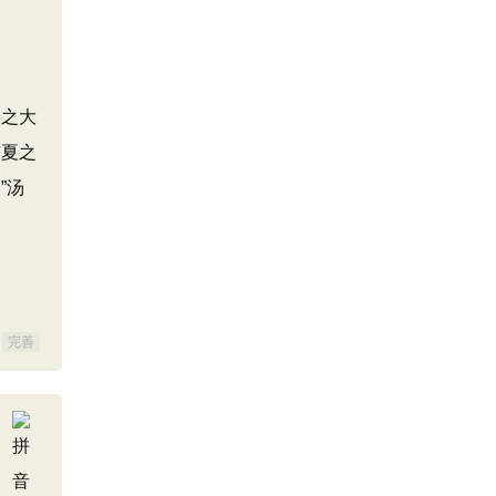
夏之大
有夏之
”汤
完善