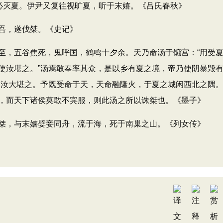
示必灭夏。伊尹又复往视旷夏，听于末嬉。《吕氏春秋》
吾，遂伐桀。《史记》
，五谷焦死，鬼呼国，鹤鸣十夕余。天乃命汤于镳宫：“用受
使汝堪之。”汤焉敢奉率其众，是以乡有夏之境，帝乃使阴暴毁
使汝大堪之。予既受命于天，天命融隆火，于夏之城闲西北之隅。
，而天下诸侯莫敢不宾服，则此汤之所以诛桀也。《墨子》
，与末嬉嬖妾同舟，流于海，死于南巢之山。《列女传》