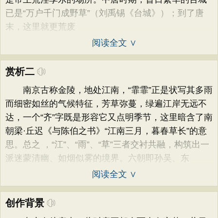
已是“万户千门成野草”（刘禹锡《台城》）；到了唐
末，这里就更荒废
阅读全文 ∨
赏析二
南京古称金陵，地处江南，“霏霏”正是状写其多雨
而细密如丝的气候特征，芳草弥蔓，绿遍江岸无远不
达，一个“齐”字既是形容它又点明季节，这里暗含了南
朝梁·丘迟《与陈伯之书》“江南三月，暮春草长”的意
思。总之 ，“江”、“雨”、“草”三者交衬共融，构筑出一
派迷蒙清幽、如烟似雾的境界。六朝即孙吴、东
阅读全文 ∨
创作背景