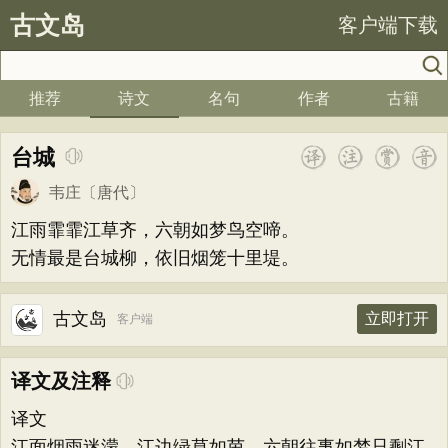
古文岛
客户端下载
推荐
诗文
名句
作者
古籍
台城
韦庄
〔唐代〕
江雨霏霏江草齐，六朝如梦鸟空啼。
无情最是台城柳，依旧烟笼十里堤。
古文岛
立即打开
客户端
译文及注释
译文
江面烟雨迷濛，江边绿草如茵，六朝往事如梦只剩江