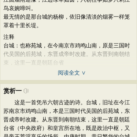
鸟哀婉啼叫。
最无情的是那台城的杨柳，依旧像清淡的烟雾一样笼
罩着十里长堤。
注释
台城：也称苑城，在今南京市鸡鸣山南，原是三国时
代吴国的后苑城，东晋成帝时改建。从东晋到南朝结
束，这里一直是朝廷台省
阅读全文 ∨
赏析一
这是一首凭吊六朝古迹的诗。台城，旧址在今江
苏南京市鸡鸣山南，本是三国时代吴国的后苑城，东
晋成帝时改建。从东晋到南朝结束，这里一直是朝廷
台省（中央政府）和皇宫所在地，既是政治中枢，又
是帝王荒淫享乐的场所。中唐时期，昔日繁华的台城