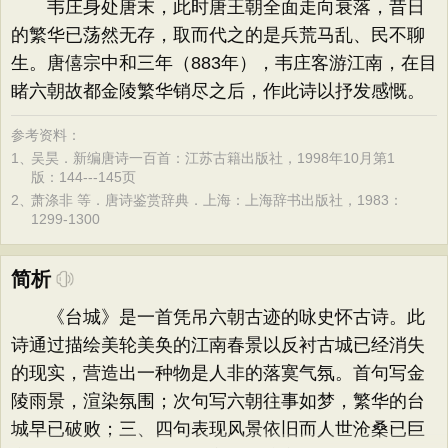
韦庄身处唐末，此时唐王朝全面走向衰落，昔日
的繁华已荡然无存，取而代之的是兵荒马乱、民不聊
生。唐僖宗中和三年（883年），韦庄客游江南，在目
睹六朝故都金陵繁华销尽之后，作此诗以抒发感慨。
参考资料：
1、
吴昊．新编唐诗一百首：江苏古籍出版社，1998年10月第1
版：144---145页
2、
萧涤非 等．唐诗鉴赏辞典．上海：上海辞书出版社，1983：
1299-1300
简析
《台城》是一首凭吊六朝古迹的咏史怀古诗。此
诗通过描绘美轮美奂的江南春景以反衬古城已经消失
的现实，营造出一种物是人非的落寞气氛。首句写金
陵雨景，渲染氛围；次句写六朝往事如梦，繁华的台
城早已破败；三、四句表现风景依旧而人世沧桑已巨