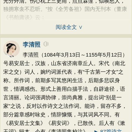
光分外清。伤心枕上三更雨，点点霖霪，似唤愁人，
独拥寒衾不忍听。”按《全芳备祖》国内无刊本（董康
《书舶庸谈》云：
阅读全文 ∨
李清照
李清照（1084年3月13日～1155年5月12日）
号易安居士，汉族，山东省济南章丘人。宋代（南北
宋之交）词人，婉约词派代表，有“千古第一才女”之
称。所作词，前期多写其悠闲生活，后期多悲叹身
世，情调感伤。形式上善用白描手法，自辟途径，语
言清丽。论词强调协律，崇尚典雅，提出词“别是一
家”之说，反对以作诗文之法作词。能诗，留存不多，
部分篇章感时咏史，情辞慷慨，与其词风不同。有
《易安居士文集》《易安词》，已散佚。后人有《漱
玉词》辑本。今有《李清照集校注》。
► 87篇诗文