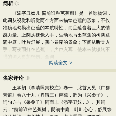
简析
《添字丑奴儿·窗前谁种芭蕉树》是一首咏物词，
此词从视觉和听觉两个方面来描绘芭蕉的形象，不仅
准确地勾勒出芭蕉的本质特性，而且蕴含着巨大的情
感力量。上阕从视觉入手，生动地写出芭蕉的树阴遮
满中庭，叶片舒展，蕉心卷缩的景象；下阕从听觉入
手，写夜雨打在芭蕉上，声声入耳，使本来就辗转不
眠的词人更加愁伤。全词
阅读全文 ∨
名家评论
王学初《李清照集校注》卷一：此首又见《广群
芳谱》卷八十九（卉谱三）芭蕉，调为《采桑子》，
词句亦与《采桑子》同而非《添字丑奴儿》。其词
云：“窗前谁种芭蕉树，阴满中庭，叶叶心心，舒展馀