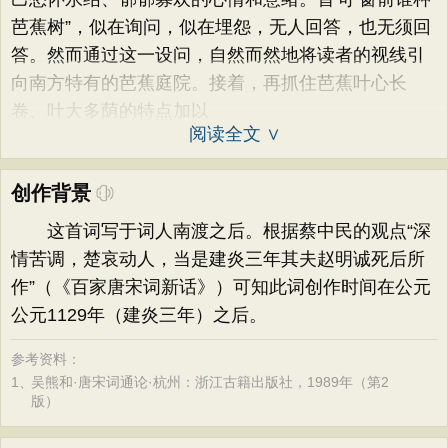
芭蕉树”，似在询问，似在埋怨，无人回答，也无须回
答。然而通过这一设问，自然而然地将读者的视线引
向南方特有的芭蕉庭院。接着，再抓住芭蕉叶心长
卷、叶大多荫的特点加以
阅读全文 ∨
创作背景
这首词写于词人南渡之后。根据蔡中民的观点“深
情苦调，楚哀动人，当是建炎三年其夫赵明诚死后所
作”（《百家唐宋词新话》）可知此词创作时间在公元
公元1129年（建炎三年）之后。
参考资料：
1、
吴熊和·唐宋词通论·杭州：浙江古籍出版社，1989年（第2
版）