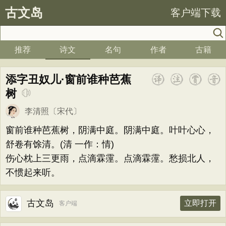
古文岛
客户端下载
推荐
诗文
名句
作者
古籍
添字丑奴儿·窗前谁种芭蕉
树
李清照
〔宋代〕
窗前谁种芭蕉树，阴满中庭。阴满中庭。叶叶心心，
舒卷有馀清。(清 一作：情)
伤心枕上三更雨，点滴霖霪。点滴霖霪。愁损北人，
不惯起来听。
古文岛
立即打开
客户端