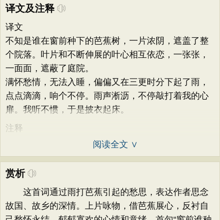
译文及注释
译文
不知是谁在窗前种下的芭蕉树，一片浓阴，遮盖了整
个院落。叶片和不断伸展的叶心相互依恋，一张张，
一面面，遮蔽了庭院。
满怀愁情，无法入睡，偏偏又在三更时分下起了雨，
点点滴滴，响个不停。雨声淅沥，不停敲打着我的心
扉。我听不惯，于是披衣起床。
注释
阅读全文 ∨
赏析
这首词通过雨打芭蕉引起的愁思，表达作者思念
故国、故乡的深情。上片咏物，借芭蕉展心，反衬自
己愁怀永结、郁郁寡欢的心情和意绪。首句“窗前谁种