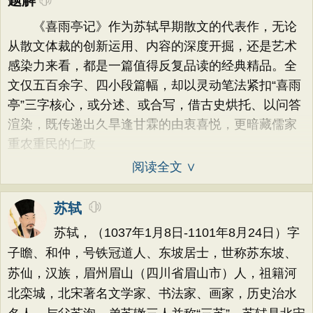
题解
《喜雨亭记》作为苏轼早期散文的代表作，无论
从散文体裁的创新运用、内容的深度开掘，还是艺术
感染力来看，都是一篇值得反复品读的经典精品。全
文仅五百余字、四小段篇幅，却以灵动笔法紧扣“喜雨
亭”三字核心，或分述、或合写，借古史烘托、以问答
渲染，既传递出久旱逢甘霖的由衷喜悦，更暗藏儒家
重农重民的仁政
阅读全文 ∨
苏轼
苏轼，（1037年1月8日-1101年8月24日）字
子瞻、和仲，号铁冠道人、东坡居士，世称苏东坡、
苏仙，汉族，眉州眉山（四川省眉山市）人，祖籍河
北栾城，北宋著名文学家、书法家、画家，历史治水