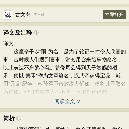
古文岛
立即打开
客户端
译文及注释
译文
这座亭子以“雨”为名，是为了铭记一件令人欣喜的
事。古时候人们遇到喜事，常会用它来给事物命名，
以此表达不忘的心意。就像周公得到天子赏赐的稻
禾，便以“嘉禾”作为文章篇名；汉武帝获得宝鼎，就
用“元鼎”纪年；叔孙得臣击败敌人侨如，便将儿子取名
为侨如。他们的喜事大小不同，但那份铭记的
阅读全文 ∨
简析