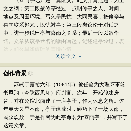
《喜雨亭记》是一篇散文。此文开篇点题，为全
文之纲；第二段叙修亭经过，点明修亭之人、时间、
地点及周围环境。写久旱民忧、大雨民喜，把修亭与
喜雨联系起来，以忧衬喜；第三段离议论于对话之
中，进一步说出亭与喜雨之关系；最后一段以歌作
结。文章从该亭命名的缘由写起，记述建亭经过，表
达人们久旱逢雨时的喜悦心情，
阅读全文 ∨
创作背景
苏轼于嘉祐六年（1061年）被任命为大理评事签
书凤翔（今陕西凤翔）府判官。次年，开始修建房
舍，并在公馆北面建了一座亭子，作为休息之所。这
年春天久旱不雨，亭子建成时，碰巧下了一场大雨，
民众欢欣，于是作者为此亭命名为“喜雨亭”，并写下了
这篇文章。