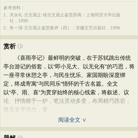
参考资料：
1、
关永礼·古文观止·续古文观止鉴赏辞典：上海同济大学出版
社，1990
2、
朱一清·古文观止鉴赏集评（四）：安徽文艺出版社，1996
赏析
《喜雨亭记》最鲜明的突破，在于苏轼跳出传统
亭台游记的俗套，以“即小见大、以无化有”的巧思，将
一座寻常休憩之亭，与民生忧乐、家国期盼深度绑
定，终成寄寓“与民同乐”情怀的千古名篇。全文
以“亭、雨、喜”为贯穿始终的核心线索，将叙述、议
论、抒情熔于一炉，笔法灵动多变，布局精巧跌宕，
既见文字功力，更
阅读全文 ∨