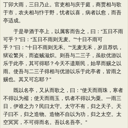
丁卯大雨，三日乃止。官吏相与庆于庭，商贾相与歌
于市，农夫相与忭于野，忧者以喜，病者以愈，而吾
亭适成。
于是举酒于亭上，以属客而告之，曰：“五日不雨
可乎？”曰：“五日不雨则无麦。”“十日不雨可
乎？”曰：“十日不雨则无禾。”“无麦无禾，岁且荐饥，
狱讼繁兴，而盗贼滋炽。则吾与二三子，虽欲优游以
乐于此亭，其可得耶？今天不遗斯民，始旱而赐之以
雨。使吾与二三子得相与优游以乐于此亭者，皆雨之
赐也。其又可忘耶？”
既以名亭，又从而歌之，曰：“使天而雨珠，寒者
不得以为襦；使天而雨玉，饥者不得以为粟。一雨三
日，伊谁之力？民曰太守。太守不有，归之天子。天
子曰不，归之造物。造物不自以为功，归之太空。太
空冥冥，不可得而名。吾以名吾亭。”