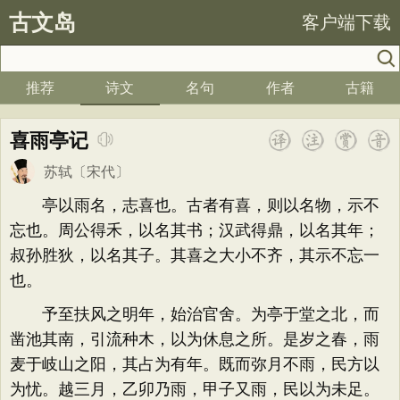
古文岛
客户端下载
推荐
诗文
名句
作者
古籍
喜雨亭记
苏轼
〔宋代〕
亭以雨名，志喜也。古者有喜，则以名物，示不
忘也。周公得禾，以名其书；汉武得鼎，以名其年；
叔孙胜狄，以名其子。其喜之大小不齐，其示不忘一
也。
予至扶风之明年，始治官舍。为亭于堂之北，而
凿池其南，引流种木，以为休息之所。是岁之春，雨
麦于岐山之阳，其占为有年。既而弥月不雨，民方以
为忧。越三月，乙卯乃雨，甲子又雨，民以为未足。