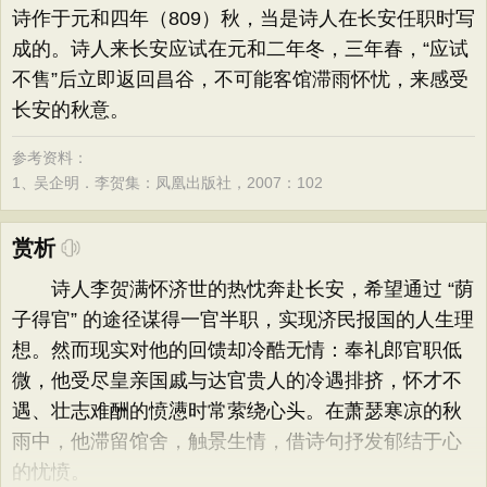
诗作于元和四年（809）秋，当是诗人在长安任职时写
成的。诗人来长安应试在元和二年冬，三年春，“应试
不售”后立即返回昌谷，不可能客馆滞雨怀忧，来感受
长安的秋意。
参考资料：
1、
吴企明．李贺集：凤凰出版社，2007：102
赏析
诗人李贺满怀济世的热忱奔赴长安，希望通过 “荫
子得官” 的途径谋得一官半职，实现济民报国的人生理
想。然而现实对他的回馈却冷酷无情：奉礼郎官职低
微，他受尽皇亲国戚与达官贵人的冷遇排挤，怀才不
遇、壮志难酬的愤懑时常萦绕心头。在萧瑟寒凉的秋
雨中，他滞留馆舍，触景生情，借诗句抒发郁结于心
的忧愤。