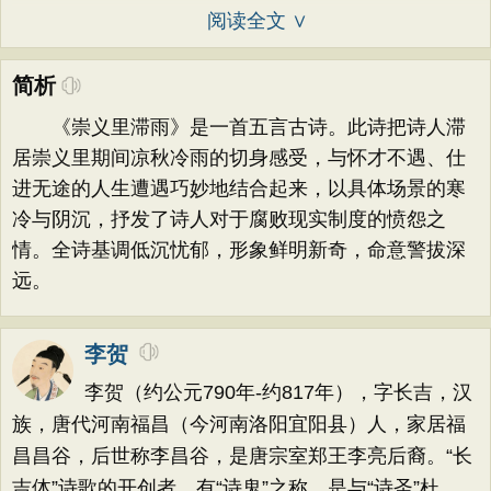
阅读全文 ∨
简析
《崇义里滞雨》是一首五言古诗。此诗把诗人滞
居崇义里期间凉秋冷雨的切身感受，与怀才不遇、仕
进无途的人生遭遇巧妙地结合起来，以具体场景的寒
冷与阴沉，抒发了诗人对于腐败现实制度的愤怨之
情。全诗基调低沉忧郁，形象鲜明新奇，命意警拔深
远。
李贺
李贺（约公元790年-约817年），字长吉，汉
族，唐代河南福昌（今河南洛阳宜阳县）人，家居福
昌昌谷，后世称李昌谷，是唐宗室郑王李亮后裔。“长
吉体”诗歌的开创者，有“诗鬼”之称，是与“诗圣”杜