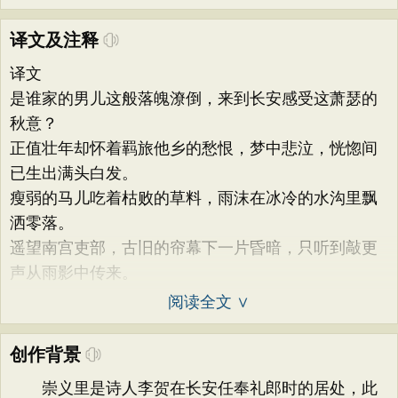
译文及注释
译文
是谁家的男儿这般落魄潦倒，来到长安感受这萧瑟的
秋意？
正值壮年却怀着羁旅他乡的愁恨，梦中悲泣，恍惚间
已生出满头白发。
瘦弱的马儿吃着枯败的草料，雨沫在冰冷的水沟里飘
洒零落。
遥望南宫吏部，古旧的帘幕下一片昏暗，只听到敲更
声从雨影中传来。
阅读全文 ∨
创作背景
崇义里是诗人李贺在长安任奉礼郎时的居处，此