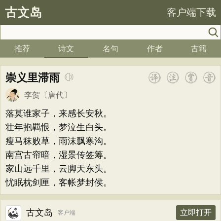
古文岛
客户端下载
推荐
诗文
名句
作者
古籍
崇义里滞雨
李贺
〔唐代〕
落莫谁家子，来感长安秋。
壮年抱羁恨，梦泣生白头。
瘦马秣败草，雨沫飘寒沟。
南宫古帘暗，湿景传签筹。
家山远千里，云脚天东头。
忧眠枕剑匣，客帐梦封侯。
古文岛
立即打开
客户端