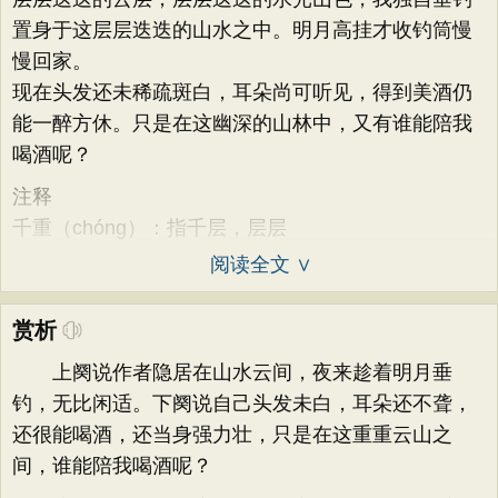
置身于这层层迭迭的山水之中。明月高挂才收钓筒慢
慢回家。
现在头发还未稀疏斑白，耳朵尚可听见，得到美酒仍
能一醉方休。只是在这幽深的山林中，又有谁能陪我
喝酒呢？
注释
千重（chóng）：指千层，层层
阅读全文 ∨
赏析
上阕说作者隐居在山水云间，夜来趁着明月垂
钓，无比闲适。下阕说自己头发未白，耳朵还不聋，
还很能喝酒，还当身强力壮，只是在这重重云山之
间，谁能陪我喝酒呢？