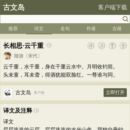
古文岛
客户端下载
推荐
诗文
名句
作者
古籍
长相思·云千重
陆游
〔宋代〕
云千重，水千重，身在千重云水中。月明收钓筒。
头未童，耳未聋，得酒犹能双脸红。一尊谁与同。
古文岛
立即打开
客户端
译文及注释
译文
层层迭迭的云层，层层迭迭的水光山色，我独自垂钓