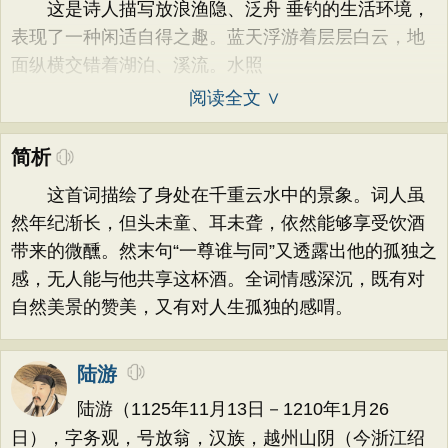
这是诗人描写放浪渔隐、泛舟 垂钓的生活环境，
表现了一种闲适自得之趣。蓝天浮游着层层白云，地
面纵横交错着湖泊、溪流。水照
阅读全文 ∨
简析
这首词描绘了身处在千重云水中的景象。词人虽
然年纪渐长，但头未童、耳未聋，依然能够享受饮酒
带来的微醺。然末句“一尊谁与同”又透露出他的孤独之
感，无人能与他共享这杯酒。全词情感深沉，既有对
自然美景的赞美，又有对人生孤独的感喟。
陆游
陆游（1125年11月13日－1210年1月26
日），字务观，号放翁，汉族，越州山阴（今浙江绍