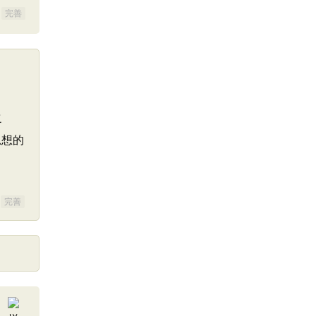
完善
之
思想的
完善