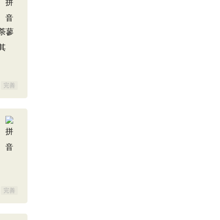
荼蓼
其
完善
完善