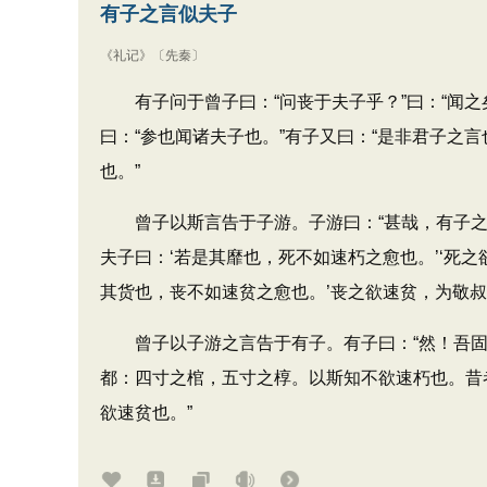
有子之言似夫子
《礼记》
〔先秦〕
有子问于曾子曰：“问丧于夫子乎？”曰：“闻之矣
曰：“参也闻诸夫子也。”有子又曰：“是非君子之言
也。”
曾子以斯言告于子游。子游曰：“甚哉，有子之
夫子曰：‘若是其靡也，死不如速朽之愈也。’‘死
其货也，丧不如速贫之愈也。’丧之欲速贫，为敬叔
曾子以子游之言告于有子。有子曰：“然！吾固曰
都：四寸之棺，五寸之椁。以斯知不欲速朽也。昔
欲速贫也。”