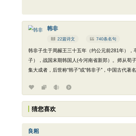
韩非
22篇诗文
740条名句
韩非子生于周赧王三十五年（约公元前281年），
子），战国末期韩国人(今河南省新郑）。师从荀
集大成者，后世称“韩子”或“韩非子”，中国古代著
猜您喜欢
良耜