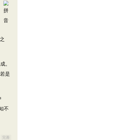
言之
不成。
‘若是
中
知不
完善