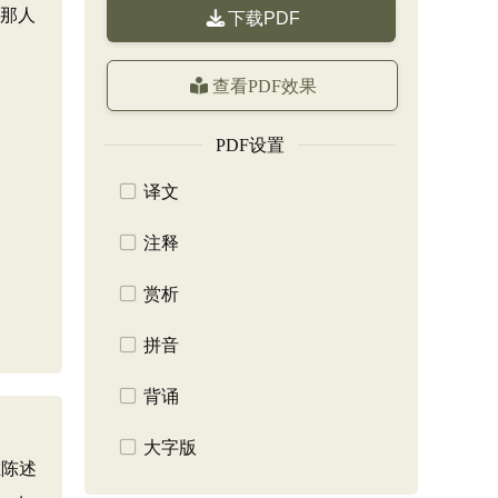
”那人
下载PDF
查看PDF效果
PDF设置
译文
注释
赏析
拼音
背诵
大字版
在陈述