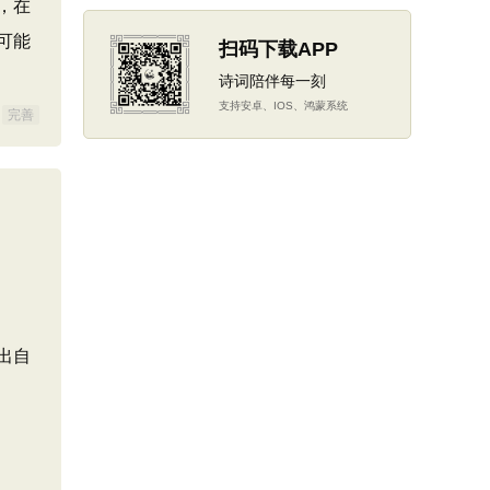
，在
可能
扫码下载APP
诗词陪伴每一刻
支持安卓、IOS、鸿蒙系统
完善
出自