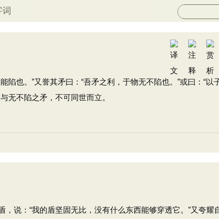
字词
陷也。”又誉其矛曰：“吾矛之利，于物无不陷也。”或曰：“以
盾与无不陷之矛，不可同世而立。
，说：“我的盾坚固无比，没有什么东西能够穿透它。”又夸耀