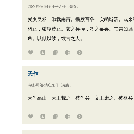
诗经·周颂·闵予小子之什
〔先秦〕
畟畟良耜，俶载南亩。播厥百谷，实函斯活。或来
朽止，黍稷茂止。获之挃挃，积之栗栗。其崇如墉
角。以似以续，续古之人。
天作
诗经·周颂·清庙之什
〔先秦〕
天作高山，大王荒之。彼作矣，文王康之。彼徂矣