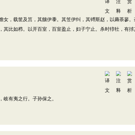
瞻女，载筐及筥，其饟伊黍。其笠伊纠，其镈斯赵，以薅荼蓼。
，其比如栉。以开百室，百室盈止，妇子宁止。杀时犉牡，有捄
，岐有夷之行。子孙保之。