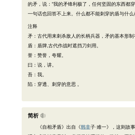
的矛，说：“我的矛锋利极了，任何坚固的东西都穿
一句话也回答不上来。什么都不能刺穿的盾与什么
注释
矛：古代用来刺杀敌人的长柄兵器，矛的基本形制
盾：盾牌,古代作战时遮挡刀剑用。
誉：赞誉，夸耀。
曰：说，讲。
吾：我。
陷：穿透、刺穿的意思 。
简析
《自相矛盾》出自《
韩非
子·难一》，这则故