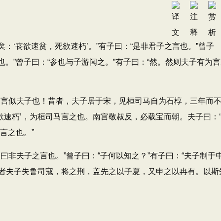
：‘丧欲速贫，死欲速朽’。”有子曰：“是非君子之言也。”曾子
也。”曾子曰：“参也与子游闻之。”有子曰：“然。然则夫子有为
言似夫子也！昔者，夫子居于宋，见桓司马自为石椁，三年而
之欲速朽’，为桓司马言之也。南宫敬叔反，必载宝而朝。夫子曰：
言之也。”
非夫子之言也。”曾子曰：“子何以知之？”有子曰：“夫子制于
者夫子失鲁司寇，将之荆，盖先之以子夏，又申之以冉有。以斯