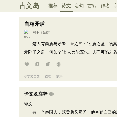
古文岛
推荐
诗文
名句
古籍
作者
自相矛盾
韩非
〔先秦〕
楚人有鬻盾与矛者，誉之曰：“吾盾之坚，物莫能
矛陷子之盾，何如？”其人弗能应也。夫不可陷之
小学文言文
哲理
故事
译文及注释
译文
有一个楚国人，既卖盾又卖矛。他夸耀自己的盾