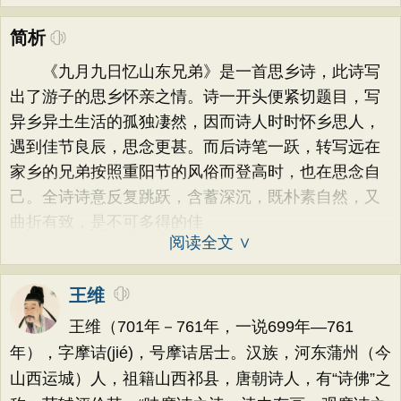
简析
《九月九日忆山东兄弟》是一首思乡诗，此诗写
出了游子的思乡怀亲之情。诗一开头便紧切题目，写
异乡异土生活的孤独凄然，因而诗人时时怀乡思人，
遇到佳节良辰，思念更甚。而后诗笔一跃，转写远在
家乡的兄弟按照重阳节的风俗而登高时，也在思念自
己。全诗诗意反复跳跃，含蓄深沉，既朴素自然，又
曲折有致，是不可多得的佳
阅读全文 ∨
王维
王维（701年－761年，一说699年—761
年），字摩诘(jié)，号摩诘居士。汉族，河东蒲州（今
山西运城）人，祖籍山西祁县，唐朝诗人，有“诗佛”之