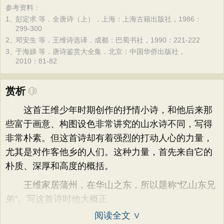
参考资料：
1、
彭定求 等．全唐诗（上）．上海：上海古籍出版社，1986：
299-300
2、
邓安生 等．王维诗选译．成都：巴蜀书社，1990：221-222
3、
于海娣 等．唐诗鉴赏大全集．北京：中国华侨出版社，
2010：81-82
赏析
这首王维少年时期创作的抒情小诗，和他后来那
些富于画意、构图设色非常讲究的山水诗不同，写得
非常朴素。但这首诗却有着强烈的打动人心的力量，
尤其是对作客他乡的人们。这种力量，首先来自它的
朴质、深厚和高度的概括。
王维家居蒲州，在华山之东，所以题称“忆山东兄
弟”。写这首诗时他大概正
阅读全文 ∨