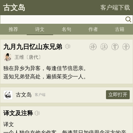
古文岛
客户端下载
推荐
诗文
名句
作者
古籍
九月九日忆山东兄弟
王维
〔唐代〕
独在异乡为异客，每逢佳节倍思亲。
遥知兄弟登高处，遍插茱萸少一人。
古文岛
立即打开
客户端
译文及注释
译文
一个人独自在他乡作客，每逢节日加倍思念远方的亲