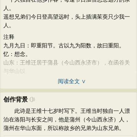
人。
遥想兄弟们今日登高望远时，头上插满茱萸只少我一
人。
注释
九月九日：即重阳节。古以九为阳数，故曰重阳。
忆：想念。
山东：王维迁居于蒲县（今山西永济市），在函谷关
与华山以
阅读全文 ∨
创作背景
此诗是王维十七岁时写下。王维当时独自一人漂
泊在洛阳与长安之间，他是蒲州（今山西永济）人，
蒲州在华山东面，所以称故乡的兄弟为山东兄弟。