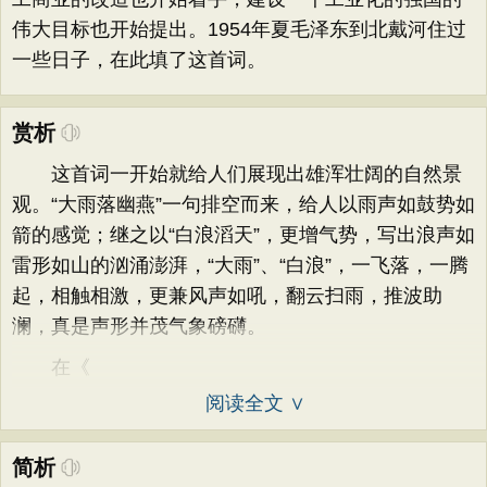
伟大目标也开始提出。1954年夏毛泽东到北戴河住过
一些日子，在此填了这首词。
赏析
这首词一开始就给人们展现出雄浑壮阔的自然景
观。“大雨落幽燕”一句排空而来，给人以雨声如鼓势如
箭的感觉；继之以“白浪滔天”，更增气势，写出浪声如
雷形如山的汹涌澎湃，“大雨”、“白浪”，一飞落，一腾
起，相触相激，更兼风声如吼，翻云扫雨，推波助
澜，真是声形并茂气象磅礴。
在《
阅读全文 ∨
简析