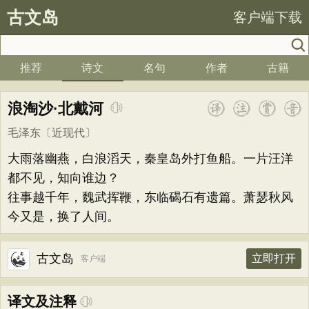
古文岛
客户端下载
推荐
诗文
名句
作者
古籍
浪淘沙·北戴河
毛泽东
〔近现代〕
大雨落幽燕，白浪滔天，秦皇岛外打鱼船。一片汪洋
都不见，知向谁边？
往事越千年，魏武挥鞭，东临碣石有遗篇。萧瑟秋风
今又是，换了人间。
古文岛
立即打开
客户端
译文及注释