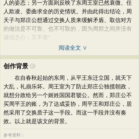
人的姿态；另一方面则反映了东周王室已然衰微、任
人欺凌、委曲求全的历史情状。并由此得出结论，周
天子与郑庄公想通过交换人质来缓解矛盾、取信对方
的做法是不可靠、也不可取的，因为周郑之间并没有
诚信之心，又不依“
阅读全文 ∨
创作背景
在自春秋起始的东周，从平王东迁立国，就天下
大乱，礼崩乐坏。周王室为了防止郑庄公独揽朝政，
就想分政给另一个姬姓国国君虢公。然而，郑庄公不
买周平王的账，为了达成妥协，周平王和郑庄公，居
然采用了交换质子这一手段。而这一手段并没有奏
效。以上就是该文的背景。
参考资料：