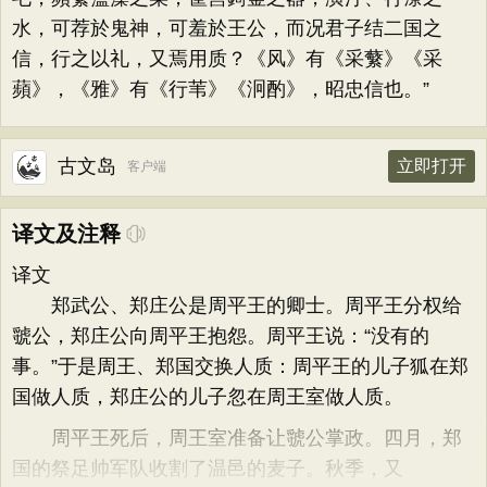
水，可荐於鬼神，可羞於王公，而况君子结二国之
信，行之以礼，又焉用质？《风》有《采蘩》《采
蘋》，《雅》有《行苇》《泂酌》，昭忠信也。”
古文岛
立即打开
客户端
译文及注释
译文
郑武公、郑庄公是周平王的卿士。周平王分权给
虢公，郑庄公向周平王抱怨。周平王说：“没有的
事。”于是周王、郑国交换人质：周平王的儿子狐在郑
国做人质，郑庄公的儿子忽在周王室做人质。
周平王死后，周王室准备让虢公掌政。四月，郑
国的祭足帅军队收割了温邑的麦子。秋季，又