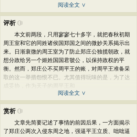
阅读全文 ∨
评析
本文前两段，只用寥寥七十多字，就把春秋初期
周王室和它的同姓诸侯国郑国之间的微妙关系揭示出
来。日渐衰微的周王室为了防止郑庄公独揽朝政，就
想分政给另一个姬姓国国君虢公，以保持政权的平
衡。然而，郑庄公不买周平王的账，对周平王准备采
取的这一举措怨恨不已。尤其值得玩味的是，为了达
成妥协，作为天子的周平王和
阅读全文 ∨
赏析
文章先简要记述了事情的前因后果，一方面揭示
了郑庄公两次入侵东周之地，强逼平王立质、咄咄逼