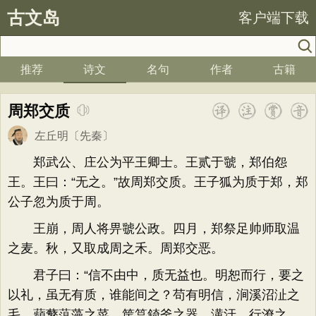
古文岛
客户端下载
推荐
诗文
名句
作者
古籍
周郑交质
左丘明
〔先秦〕
郑武公、庄公为平王卿士。王贰于虢，郑伯怨
王。王曰：“无之。”故周郑交质。王子狐为质于郑，郑
公子忽为质于周。
王崩，周人将畀虢公政。四月，郑祭足帅师取温
之麦。秋，又取成周之禾。周郑交恶。
君子曰：“信不由中，质无益也。明恕而行，要之
以礼，虽无有质，谁能间之？苟有明信，涧溪沼沚之
毛，蘋蘩蕰藻之菜，筐筥錡釜之器，潢汙、行潦之