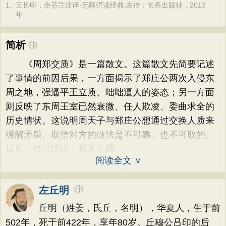
1、
王长印，余芬兰注译·无障碍读经典:左传：长春出版社，2013
年
简析
《周郑交质》是一篇散文。这篇散文先简要记述
了事情的前因后果，一方面揭示了郑庄公两次入侵东
周之地，强逼平王立质、咄咄逼人的姿态；另一方面
则反映了东周王室已然衰微、任人欺凌、委曲求全的
历史情状。这说明周天子与郑庄公想通过交换人质来
缓解矛盾、取信对方的做法是不可靠、也不可取的。
最后，得出结论：相互之间
阅读全文 ∨
左丘明
丘明（姓姜，氏丘，名明），华夏人，生于前
502年，死于前422年，享年80岁。丘穆公吕印的后