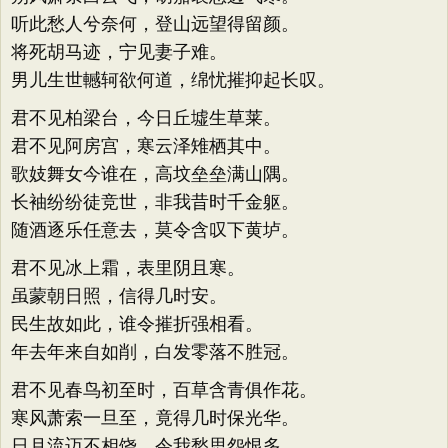
听此愁人兮奈何，登山远望得留颜。
将死胡马迹，宁见妻子难。
男儿生世轗轲欲何道，绵忧摧抑起长叹。
君不见柏梁台，今日丘墟生草莱。
君不见阿房宫，寒云泽雉栖其中。
歌妓舞女今谁在，高坟垒垒满山隅。
长袖纷纷徒竞世，非我昔时千金躯。
随酒逐乐任意去，莫令含叹下黄垆。
君不见冰上霜，表里阴且寒。
虽蒙朝日照，信得几时安。
民生故如此，谁令摧折强相看。
年去年来自如削，白发零落不胜冠。
君不见春鸟初至时，百草含青俱作花。
寒风萧索一旦至，竟得几时保光华。
日月流迈不相饶，令我愁思怨恨多。