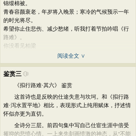
锦缎棉被。
青春容颜衰老，年岁将入晚景；寒冷的气候预示一年
的时光将尽。
希望你止住悲伤、减少愁绪，听我打着节拍吟唱《行
路难》。
你没看见柏梁
阅读全文 ∨
鉴赏三
《拟行路难·其六》 鉴赏
这首诗也是反映的仕途失意与坎坷。和《拟行路
难·泻水置平地》相比，表现形式上纯用赋体，抒述情
怀似亦更为直切。
全诗分三层。前四句集中写自己仕宦生涯中倍受
摧抑的悲愤心情。一上来先刻画愤激的神态，从“不能