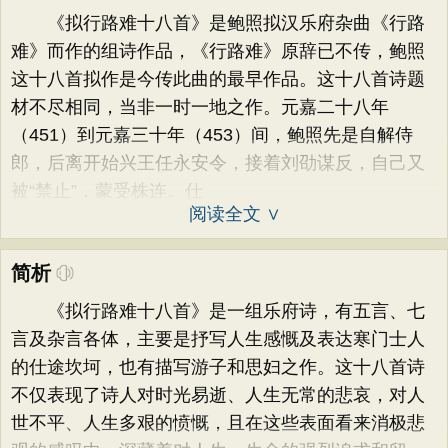
《拟行路难十八首》是鲍照拟汉乐府杂曲《行路
难》而作的组诗作品，《行路难》原辞已不传，鲍照
这十八首拟作是今传此曲的最早作品。这十八首诗题
材不尽相同，当非一时一地之作。元嘉二十八年
（451）到元嘉三十年（453）间，鲍照先是自解侍
郎，后离开始兴王任永安令，接着刘劭谋反，自己又
被“禁止”，蒙受株连。仕
阅读全文 ∨
简析
《拟行路难十八首》是一组乐府诗，有五言、七
言及杂言各体，主要是抒写人生感慨及表达寒门士人
的仕途坎坷，也有描写游子和思妇之作。这十八首诗
不仅表现了诗人对时光易逝、人生无常的悲哀，对人
世不平、人生多艰的愤慨，且在这些表面看来消极悲