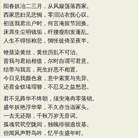
阳春妖冶二三月，从风簸荡落西家。
西家思妇见悲惋，零泪沾衣抚心叹。
初送我君出户时，何言淹留节回换。
床席生尘明镜垢，纤腰瘦削发蓬乱。
人生不得恒称悲，惆怅徙倚至夜半。
锉蘖染黄丝，黄丝历乱不可治。
昔我与君始相值，尔时自谓可君意。
结带与我言，死生好恶不相置。
今日见我颜色衰，意中索寞与先异。
还君金钗瑇瑁簪，不忍见之益愁思。
君不见蕣华不终朝，须臾淹冉零落销。
盛年妖艳浮华辈，不久亦当诣冢头。
一去无还期，千秋万岁无音词。
孤魂茕茕空陇间，独魄徘徊遶坟基。
但闻风声野鸟吟，忆平生盛年时。