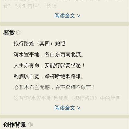
食”、“拔剑击柱”、“长叹
阅读全文 ∨
鉴赏
拟行路难（其四）鲍照
泻水置平地，各自东西南北流。
人生亦有命，安能行叹复坐愁！
酌酒以自宽，举杯断绝歌路难。
心非木石岂无感，吞声踯躅不敢言！
这首“泻水置平地”是鲍照《拟行路难》中的第四
阅读全文 ∨
创作背景