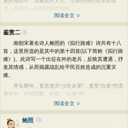
观的感叹中，深藏着对人生、生命的强烈追求和留
恋，在相当一段时间和空间中
阅读全文 ∨
鉴赏二
南朝宋著名诗人鲍照的《拟行路难》诗共有十八
首，这里所选的是其中的第十四首(以下简称《拟行路
难》)。此诗写一个出征在外的老兵，反映其遭遇，抒
发其情感，从而揭露战乱给平民百姓造成的沉重灾
难。
开头两句，直言老兵"少壮从军"，直至"白首"仍流
离在外，不得回家。此处，"白首"与
阅读全文 ∨
鲍照