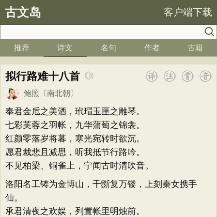
古文岛
客户端下载
推荐
诗文
名句
作者
古籍
拟行路难十八首
鲍照
〔南北朝〕
奉君金卮之美酒，玳瑁玉匣之雕琴。
七彩芙蓉之羽帐，九华蒲萄之锦衾。
红颜零落岁将暮，寒光宛转时欲沉。
愿君裁悲且减思，听我抵节行路吟。
不见柏梁、铜雀上，宁闻古时清吹音。
洛阳名工铸为金博山，千斵复万镂，上刻秦女携手
仙。
承君清夜之欢娱，列置帐里明烛前。