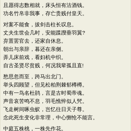
且愿得志数相就，床头恒有沽酒钱。
功名竹帛非我事，存亡贵贱付皇天。
对案不能食，拔剑击柱长叹息。
丈夫生世会几时，安能蹀躞垂羽翼?
弃置罢官去，还家自休息。
朝出与亲辞，暮还在亲侧。
弄儿床前戏，看妇机中织。
自古圣贤尽贫贱，何况我辈孤且直!
愁思忽而至，跨马出北门。
举头四顾望，但见松柏荆棘郁樽樽。
中有一鸟名杜鹃，言是古时蜀帝魂。
声音哀苦鸣不息，羽毛憔悴似人髠。
飞走树间啄虫蚁，岂忆往日天子尊。
念此死生变化非常理，中心恻怆不能言。
中庭五株桃，一株先作花。