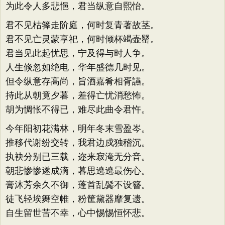
为此令人多悲悒，君当纵意自熙怡。
君不见枯箨走阶庭，何时复青著故茎。
君不见亡灵蒙享祀，何时倾杯竭壶罂。
君当见此起忧思，宁及得与时人争。
人生倐忽如绝电，华年盛德几时见。
但令纵意存高尚，旨酒嘉肴相胥讌。
持此从朝竟夕暮，差得亡忧消愁怖。
胡为惆怅不得已，难尽此曲令君忤。
今年阳初花满林，明年冬末雪盈岑。
推移代谢纷交转，我君边戍独稽沉。
执袂分别已三载，迩来寂淹无分音。
朝悲惨惨遂成滴，暮思遶遶最伤心。
膏沐芳余久不御，蓬首乱鬓不设簪。
徒飞轻埃舞空帷，粉筐黛器靡复遗。
自生留世苦不幸，心中惕惕恒怀悲。