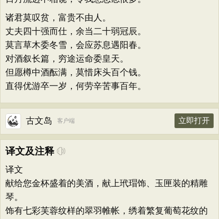
诸君莫叹贫，富贵不由人。
丈夫四十强而仕，余当二十弱冠辰。
莫言草木委冬雪，会应苏息遇阳春。
对酒叙长篇，穷途运命委皇天。
但愿樽中酒酝满，莫惜床头百个钱。
直得优游卒一岁，何劳辛苦事百年。
古文岛
立即打开
客户端
译文及注释
译文
献给您金杯盛着的美酒，献上玳瑁饰、玉匣装的精雕
琴。
饰有七彩芙蓉纹样的翠羽帷帐，绣着繁复葡萄花纹的