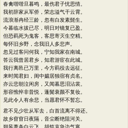
春禽喈喈旦暮鸣，最伤君子忧思情。
我初辞家从军侨，荣志溢气干云霄。
流浪渐冉经三龄，忽有白发素髭生。
今暮临水拔已尽，明日对镜复已盈。
但恐羁死为鬼客，客思寄灭生空精。
每怀旧乡野，念我旧人多悲声。
忽见过客问何我，宁知我家在南城。
答云我曾居君乡，知君游宦在此城。
我行离邑已万里，今方羁役去远征。
来时闻君妇，闺中孀居独宿有贞名。
亦云悲朝泣闲房，又闻暮思泪沾裳。
形容憔悴非昔悦，蓬鬓衰颜不复妆。
见此令人有余悲，当愿君怀不暂忘。
君不见少壮从军去，白首流离不得还。
故乡窅窅日夜隔，音尘断绝阻河关。
朔风萧条白云飞，胡笳哀急边气寒。