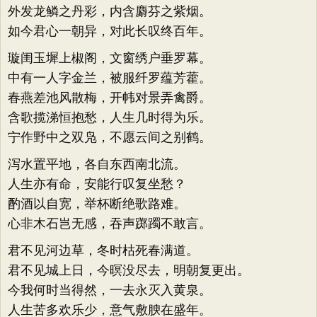
外发龙鳞之丹彩，内含麝芬之紫烟。
如今君心一朝异，对此长叹终百年。
璇闺玉墀上椒阁，文窗绣户垂罗幕。
中有一人字金兰，被服纤罗蕴芳藿。
春燕差池风散梅，开帏对景弄禽爵。
含歌揽涕恒抱愁，人生几时得为乐。
宁作野中之双凫，不愿云间之别鹤。
泻水置平地，各自东西南北流。
人生亦有命，安能行叹复坐愁？
酌酒以自宽，举杯断绝歌路难。
心非木石岂无感，吞声踯躅不敢言。
君不见河边草，冬时枯死春满道。
君不见城上日，今暝没尽去，明朝复更出。
今我何时当得然，一去永灭入黄泉。
人生苦多欢乐少，意气敷腴在盛年。