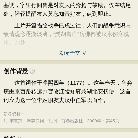
基调，字里行间皆是对友人的赞扬与鼓励。仅在结尾
处，轻轻提醒友人莫忘知音好友，点到即止。
上片开篇描绘战争已成过往，人们的战争意识与
敌情观念逐渐淡薄，“髭胡膏血”仿佛都被汉水彻底洗
净。此处
阅读全文 ∨
创作背景
这首词作于淳熙四年（1177）。这年春天，辛弃
疾由京西路转运判官改江陵知府兼湖北安抚使。这首
词应为送一位李姓朋友去汉中任军职而作。
参考资料：
1、
李肇翔．辛弃疾词．沈阳：万卷出版社，2009年：第45页