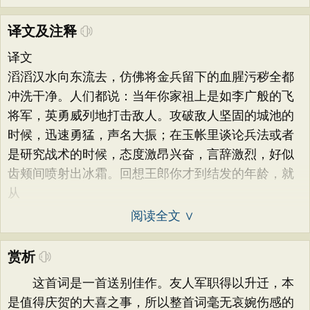
译文及注释
译文
滔滔汉水向东流去，仿佛将金兵留下的血腥污秽全都
冲洗干净。人们都说：当年你家祖上是如李广般的飞
将军，英勇威列地打击敌人。攻破敌人坚固的城池的
时候，迅速勇猛，声名大振；在玉帐里谈论兵法或者
是研究战术的时候，态度激昂兴奋，言辞激烈，好似
齿颊间喷射出冰霜。回想王郎你才到结发的年龄，就
从
阅读全文 ∨
赏析
这首词是一首送别佳作。友人军职得以升迁，本
是值得庆贺的大喜之事，所以整首词毫无哀婉伤感的