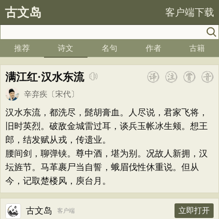
古文岛
客户端下载
推荐
诗文
名句
作者
古籍
满江红·汉水东流
辛弃疾
〔宋代〕
汉水东流，都洗尽，髭胡膏血。人尽说，君家飞将，
旧时英烈。破敌金城雷过耳，谈兵玉帐冰生颊。想王
郎，结发赋从戎，传遗业。
腰间剑，聊弹铗。尊中酒，堪为别。况故人新拥，汉
坛旌节。马革裹尸当自誓，蛾眉伐性休重说。但从
今，记取楚楼风，庾台月。
古文岛
立即打开
客户端