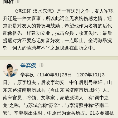
简析
《满江红·汉水东流》是一首送别之作，友人军职
升迁是一件大喜事，所以此词全无哀婉伤感之情，通
篇都是对友人的赞扬与鼓励，希望他作为名将的后代
能像祖先一样建功立业，抗击金兵，收复失地；最后
提醒对方不要忘记知音好友，一点即止。全词激昂沉
郁，词人的愤懑与不平之意隐含在曲折之中。
辛弃疾
辛弃疾（1140年5月28日－1207年10月3
日），原字坦夫，后改字幼安，中年后别号稼轩，山
东东路济南府历城县（今山东省济南市历城区）人。
南宋官员、将领、文学家，豪放派词人，有“词中之
龙”之称。与苏轼合称“苏辛”，与李清照并称“济南二
安”。辛弃疾出生时，中原已为金兵所占。21岁参加抗