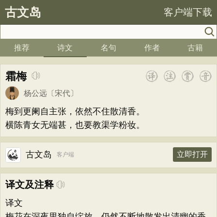
古文岛
客户端下载
推荐
诗文
名句
作者
古籍
霜梅
杨公远
〔宋代〕
梅到更阑自主张，依然不住散清香。
横陈青女无端甚，也要教渠学粉妆。
古文岛
立即打开
客户端
译文及注释
译文
梅花在深夜里独自绽放，仍然不断地散发出清幽的香