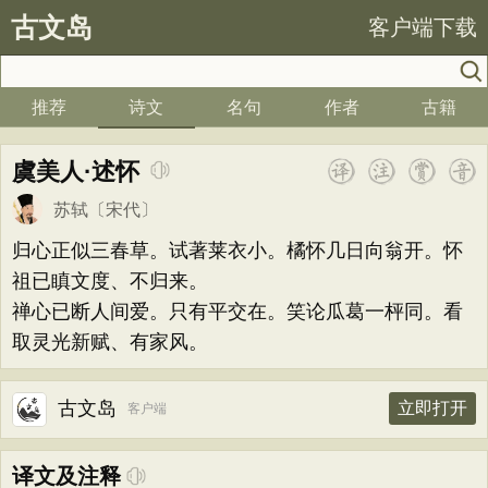
古文岛
客户端下载
推荐
诗文
名句
作者
古籍
虞美人·述怀
苏轼
〔宋代〕
归心正似三春草。试著莱衣小。橘怀几日向翁开。怀
祖已瞋文度、不归来。
禅心已断人间爱。只有平交在。笑论瓜葛一枰同。看
取灵光新赋、有家风。
古文岛
立即打开
客户端
译文及注释