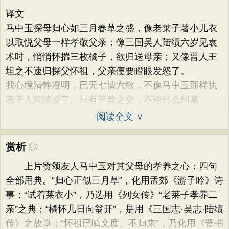
译文
马中玉探母归心如三月春草之盛，像老莱子著小儿衣
以取悦父母一样孝敬父亲；像三国吴人陆绩六岁见袁
术时，悄悄怀揣三枚橘子，欲归送母亲；又像晋人王
坦之不速归探父怀祖，父亲便要瞪眼发怒了。
我心境清静澄明，已无七情六欲，不像马中玉那样执
著于人间情爱了。只有平昔之交，不论什么纠葛
阅读全文 ∨
赏析
上片赞颂友人马中玉对其父母的孝养之心：四句
全部用典。“归心正似三月草”，化用孟郊《游子吟》诗
事；“试着莱衣小”，乃选用《列女传》“老莱子孝养二
亲”之典；“橘怀几日向翁开”，是用《三国志·吴志·陆绩
传》之故事；“怀祖已嗔文度、不归来”，乃化用《晋书