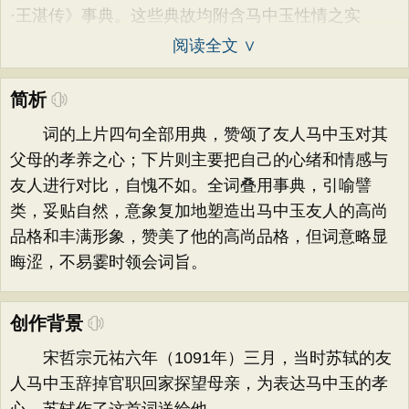
·王湛传》事典。这些典故均附含马中玉性情之实
阅读全文 ∨
简析
词的上片四句全部用典，赞颂了友人马中玉对其
父母的孝养之心；下片则主要把自己的心绪和情感与
友人进行对比，自愧不如。全词叠用事典，引喻譬
类，妥贴自然，意象复加地塑造出马中玉友人的高尚
品格和丰满形象，赞美了他的高尚品格，但词意略显
晦涩，不易霎时领会词旨。
创作背景
宋哲宗元祐六年（1091年）三月，当时苏轼的友
人马中玉辞掉官职回家探望母亲，为表达马中玉的孝