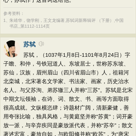
心，苏轼作了这首词送给他。
参考资料：
1、
朱靖华，饶学刚，王文龙编著,苏轼词新释辑评 （下册）,中国
书店,,第1112-1114页
苏轼
苏轼，（1037年1月8日-1101年8月24日）字
子瞻、和仲，号铁冠道人、东坡居士，世称苏东坡、
苏仙，汉族，眉州眉山（四川省眉山市）人，祖籍河
北栾城，北宋著名文学家、书法家、画家，历史治水
名人。与父苏洵、弟苏辙三人并称“三苏”。苏轼是北宋
中期文坛领袖，在诗、词、散文、书、画等方面取得
很高成就。文纵横恣肆；诗题材广阔，清新豪健，善
用夸张比喻，独具风格，与黄庭坚并称“苏黄”；词开豪
放一派，与辛弃疾同是豪放派代表，并称“苏辛”；散文
著述宏富，豪放自如，与欧阳修并称“欧苏”，为“唐宋