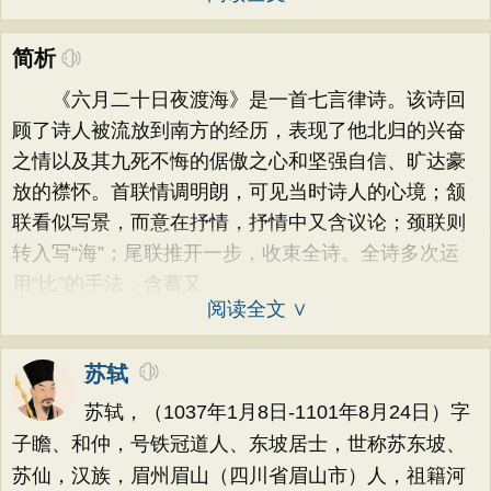
简析
《六月二十日夜渡海》是一首七言律诗。该诗回
顾了诗人被流放到南方的经历，表现了他北归的兴奋
之情以及其九死不悔的倨傲之心和坚强自信、旷达豪
放的襟怀。首联情调明朗，可见当时诗人的心境；颔
联看似写景，而意在抒情，抒情中又含议论；颈联则
转入写“海”；尾联推开一步，收束全诗。全诗多次运
用“比”的手法，含蓄又
阅读全文 ∨
苏轼
苏轼，（1037年1月8日-1101年8月24日）字
子瞻、和仲，号铁冠道人、东坡居士，世称苏东坡、
苏仙，汉族，眉州眉山（四川省眉山市）人，祖籍河