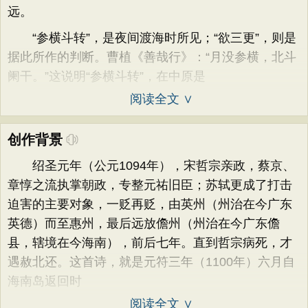
远。
“参横斗转”，是夜间渡海时所见；“欲三更”，则是
据此所作的判断。曹植《善哉行》：“月没参横，北斗
阑干。”这说明“参横斗转”，在中原是
阅读全文 ∨
创作背景
绍圣元年（公元1094年），宋哲宗亲政，蔡京、
章惇之流执掌朝政，专整元祐旧臣；苏轼更成了打击
迫害的主要对象，一贬再贬，由英州（州治在今广东
英德）而至惠州，最后远放儋州（州治在今广东儋
县，辖境在今海南），前后七年。直到哲宗病死，才
遇赦北还。这首诗，就是元符三年（1100年）六月自
海南岛返回时
阅读全文 ∨