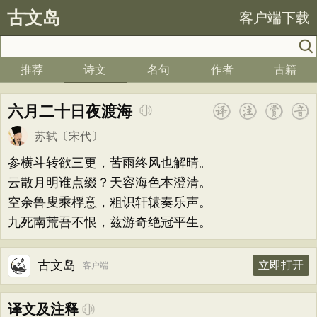
古文岛
客户端下载
推荐
诗文
名句
作者
古籍
六月二十日夜渡海
苏轼
〔宋代〕
参横斗转欲三更，苦雨终风也解晴。
云散月明谁点缀？天容海色本澄清。
空余鲁叟乘桴意，粗识轩辕奏乐声。
九死南荒吾不恨，兹游奇绝冠平生。
古文岛
立即打开
客户端
译文及注释