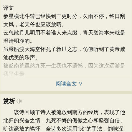
译文
参星横北斗转已经快到三更时分，久雨不停，终日刮
大风，老天爷也应该放晴。
云忽散月儿明用不着谁人来点缀，青天碧海本来就是
澄清明净的。
虽乘船渡大海空怀孔子救世之志，仿佛听到了黄帝咸
池优美的乐声。
被贬南荒虽然九死一生我也不遗憾，因为这次远游是
我平生最
阅读全文 ∨
赏析
该诗回顾了诗人被流放到南方的经历，表现了他
北归的兴奋之情，九死不悔的倨傲之心和坚强自信、
旷达豪放的襟怀。全诗多次运用“比”的手法，韵味深