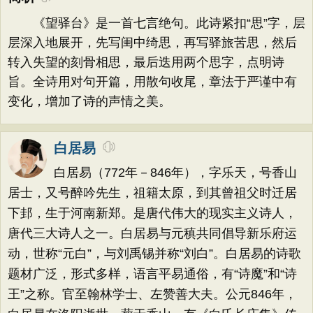
《望驿台》是一首七言绝句。此诗紧扣“思”字，层
层深入地展开，先写闺中绮思，再写驿旅苦思，然后
转入失望的刻骨相思，最后迭用两个思字，点明诗
旨。全诗用对句开篇，用散句收尾，章法于严谨中有
变化，增加了诗的声情之美。
白居易
白居易（772年－846年），字乐天，号香山
居士，又号醉吟先生，祖籍太原，到其曾祖父时迁居
下邽，生于河南新郑。是唐代伟大的现实主义诗人，
唐代三大诗人之一。白居易与元稹共同倡导新乐府运
动，世称“元白”，与刘禹锡并称“刘白”。白居易的诗歌
题材广泛，形式多样，语言平易通俗，有“诗魔”和“诗
王”之称。官至翰林学士、左赞善大夫。公元846年，