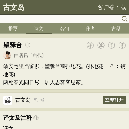
古文岛
客户端下载
推荐
诗文
名句
作者
古籍
望驿台
白居易
〔唐代〕
靖安宅里当窗柳，望驿台前扑地花。(扑地花 一作：铺
地花)
两处春光同日尽，居人思客客思家。
古文岛
立即打开
客户端
译文及注释
译文