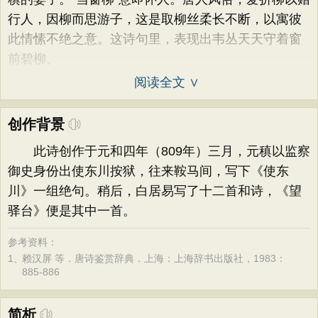
行人，因柳而思游子，这是取柳丝柔长不断，以寓彼
此情愫不绝之意。这诗句里，表现出韦丛天天守着窗
前碧柳、
阅读全文 ∨
创作背景
此诗创作于元和四年（809年）三月，元稹以监察
御史身份出使东川按狱，往来鞍马间，写下《使东
川》一组绝句。稍后，白居易写了十二首和诗，《望
驿台》便是其中一首。
参考资料：
1、
赖汉屏 等．唐诗鉴赏辞典．上海：上海辞书出版社，1983：
885-886
简析