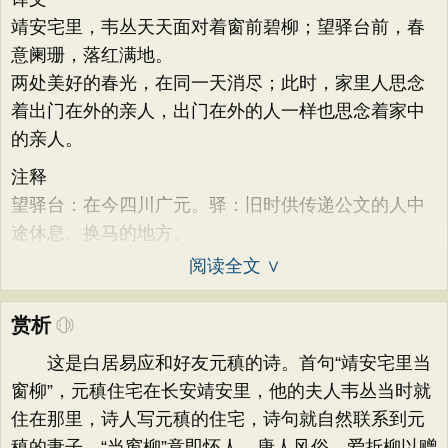
靖安宅里，韦丛天天面对着窗前碧柳；望驿台前，春
意阑珊，落红满地。
两处美好的春光，在同一天消尽；此时，家里人思念
着出门在外的亲人，出门在外的人一样也思念着家中
的亲人。
注释
望驿台：在今四川广元。驿：旧时供传递公文的人中
途休息、换马的地方。
阅读全文 ∨
赏析
这是白居易应和好友元稹的诗。首句“靖安宅里当
窗柳”，元稹住宅在长安靖安里，他的夫人韦丛当时就
住在那里，诗人写元稹的住宅，诗句就自然联系到元
稹的妻子。“当窗柳”意即怀人。唐人风俗，爱折柳以赠