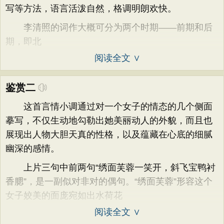
写等方法，语言活泼自然，格调明朗欢快。
李清照的词作大概可分为两个时期——前期和后
期，即北
阅读全文 ∨
鉴赏二
这首言情小调通过对一个女子的情态的几个侧面
摹写，不仅生动地勾勒出她美丽动人的外貌，而且也
展现出人物大胆天真的性格，以及蕴藏在心底的细腻
幽深的感情。
上片三句中前两句“绣面芙蓉一笑开，斜飞宝鸭衬
香腮”，是一副似对非对的偶句。“绣面芙蓉”形容这个
女子姣美的面庞宛如出水荷花
阅读全文 ∨