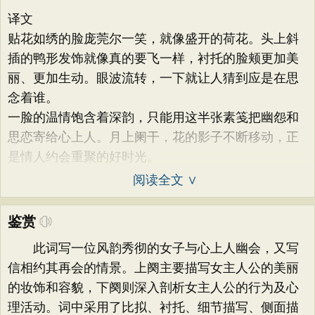
译文
贴花如绣的脸庞莞尔一笑，就像盛开的荷花。头上斜
插的鸭形发饰就像真的要飞一样，衬托的脸颊更加美
丽、更加生动。眼波流转，一下就让人猜到应是在思
念着谁。
一脸的温情饱含着深韵，只能用这半张素笺把幽怨和
思恋寄给心上人。月上阑干，花的影子不断移动，正
是情人约会重聚的好时光。
阅读全文 ∨
鉴赏
此词写一位风韵秀彻的女子与心上人幽会，又写
信相约其再会的情景。上阕主要描写女主人公的美丽
的妆饰和容貌，下阕则深入剖析女主人公的行为及心
理活动。词中采用了比拟、衬托、细节描写、侧面描