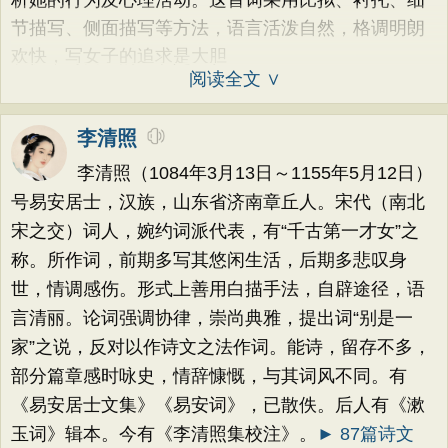
析她的行为及心理活动。这首词采用比拟、衬托、细
节描写、侧面描写等方法，语言活泼自然，格调明朗
欢快，写女子的追求是大胆
阅读全文 ∨
李清照
李清照（1084年3月13日～1155年5月12日）
号易安居士，汉族，山东省济南章丘人。宋代（南北
宋之交）词人，婉约词派代表，有“千古第一才女”之
称。所作词，前期多写其悠闲生活，后期多悲叹身
世，情调感伤。形式上善用白描手法，自辟途径，语
言清丽。论词强调协律，崇尚典雅，提出词“别是一
家”之说，反对以作诗文之法作词。能诗，留存不多，
部分篇章感时咏史，情辞慷慨，与其词风不同。有
《易安居士文集》《易安词》，已散佚。后人有《漱
玉词》辑本。今有《李清照集校注》。
► 87篇诗文