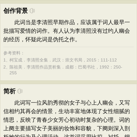
创作背景
此词当是李清照早期作品，应该属于词人最早一
批描写爱情的词作。有人认为李清照没有过约人幽会
的经历，怀疑此词是伪托之作。
参考资料：
1、
柯宝成．李清照全集．武汉：崇文书局，2015：111-112
2、
陈祖美．李清照作品赏析集．成都：巴蜀书社，1992：250-
255
简析
此词写一位风韵秀彻的女子与心上人幽会，又写
信相约其再会的情景，生动丰富地体现了女性细腻的
情思，反映了青春少女芳心初动时复杂的心理。词的
上阕主要描写女子美丽的妆饰和容貌，下阕则深入剖