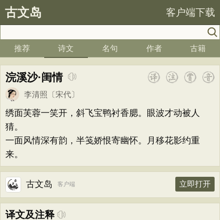
古文岛
客户端下载
推荐
诗文
名句
作者
古籍
浣溪沙·闺情
李清照
〔宋代〕
绣面芙蓉一笑开，斜飞宝鸭衬香腮。眼波才动被人
猜。
一面风情深有韵，半笺娇恨寄幽怀。月移花影约重
来。
古文岛
立即打开
客户端
译文及注释