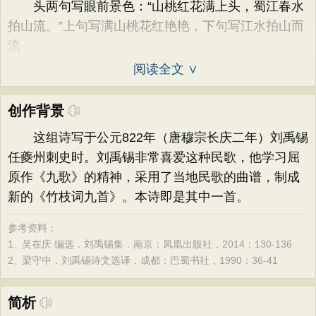
头两句写眼前景色：“山桃红花满上头，蜀江春水
拍山流。”上句写满山桃花红艳艳，下句写江水拍山而
流
阅读全文 ∨
创作背景
这组诗写于公元822年（唐穆宗长庆二年）刘禹锡
任夔州刺史时。刘禹锡非常喜爱这种民歌，他学习屈
原作《九歌》的精神，采用了当地民歌的曲谱，制成
新的《竹枝词九首》。本诗即是其中一首。
参考资料：
1、
吴在庆 编选．刘禹锡集．南京：凤凰出版社，2014：130-136
2、
梁守中．刘禹锡诗文选译．成都：巴蜀书社，1990：36-41
简析