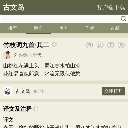
古文岛
客户端下载
推荐
诗文
名句
作者
古籍
竹枝词九首·其二
刘禹锡
〔唐代〕
山桃红花满上头，蜀江春水拍山流。
花红易衰似郎意，水流无限似侬愁。
古文岛
立即打开
客户端
译文及注释
译文
春天，鲜红的野桃花开满山头，蜀江的江水拍打着山