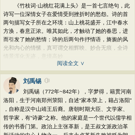
《竹枝词·山桃红花满上头》是一首七言绝句，此
诗写一位深情女子在爱情受到挫折时的愁怨。诗的首
两句描写女子所在之环境：山上桃花盛开，江中春水
方涣，春意正浓。唯其如此，才触动了她的春思，进
而引发了她的愁情；诗的后两句作抒情语，旖旎的风
光和内心的情愫，真可谓交相辉映、妙合无痕，全诗
情景浑化无迹，意境高妙
阅读全文 ∨
刘禹锡
刘禹锡（772年~842年），字梦得，籍贯河南
洛阳，生于河南郑州荥阳，自述“家本荥上，籍占洛阳”
，自称是汉中山靖王后裔。唐朝时期大臣、文学家、
哲学家，有“诗豪”之称。他的家庭是一个世代以儒学相
传的书香门第。政治上主张革新，是王叔文派政治革