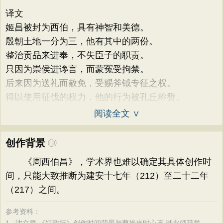
译文
姬昌被封为西伯，具有神智和美德。
殷朝土地一分为三，他有其中的两份。
整治贡品来进奉，不失臣子的职责。
只因为崇侯进谗言，而蒙冤受拘禁。
后来因为送礼而赦免，受赐斧钺专征之权。
得以使用征伐的权力，他的行为被孔丘称赞。
阅读全文 ∨
创作背景
《周西伯昌》，学术界也难以确定其具体创作时
间，只能大致推断为建安十七年（212）至二十二年
（217）之间。
参考资料：