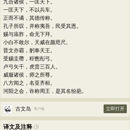
九合诸侯，一匡天下。
一匡天下，不以兵车。
正而不谲，其德传称。
孔子所叹，并称夷吾，民受其恩。
赐与庙胙，命无下拜。
小白不敢尔，天威在颜咫尺。
晋文亦霸，躬奉天王。
受赐圭瓒，秬鬯彤弓。
卢弓矢千，虎贲三百人。
威服诸侯，师之所尊。
八方闻之，名亚齐桓。
河阳之会，诈称周王，是其名纷葩。
古文岛
立即打开
客户端
译文及注释