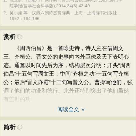
1、
沈立群.《短歌行》创作时间背景与曹操当时心态.湖北师范学
院学报(哲学社会科学版),2014,34(5):43-49
2、
吴小如 等．汉魏六朝诗鉴赏辞典．上海：上海辞书出版社，
1992：194-196
赏析
《周西伯昌》是一首咏史诗，诗人意在借周文
王、齐桓公、晋文公的史事向内外臣僚及天下表明心
迹。通篇以时间先后为序，结构层次分明：开头“周西
伯昌”十五句写周文王；中间“齐桓之功”十五句写齐桓
公；最后“晋文亦霸”十三句写晋文公。曹操写他们，强
调了他们的功业和德行。此外还特别突出了他们虽然
有盖世的功
阅读全文 ∨
简析