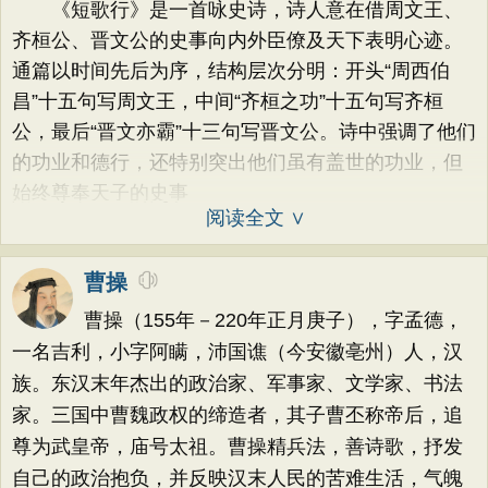
《短歌行》是一首咏史诗，诗人意在借周文王、
齐桓公、晋文公的史事向内外臣僚及天下表明心迹。
通篇以时间先后为序，结构层次分明：开头“周西伯
昌”十五句写周文王，中间“齐桓之功”十五句写齐桓
公，最后“晋文亦霸”十三句写晋文公。诗中强调了他们
的功业和德行，还特别突出他们虽有盖世的功业，但
始终尊奉天子的史事
阅读全文 ∨
曹操
曹操（155年－220年正月庚子），字孟德，
一名吉利，小字阿瞒，沛国谯（今安徽亳州）人，汉
族。东汉末年杰出的政治家、军事家、文学家、书法
家。三国中曹魏政权的缔造者，其子曹丕称帝后，追
尊为武皇帝，庙号太祖。曹操精兵法，善诗歌，抒发
自己的政治抱负，并反映汉末人民的苦难生活，气魄