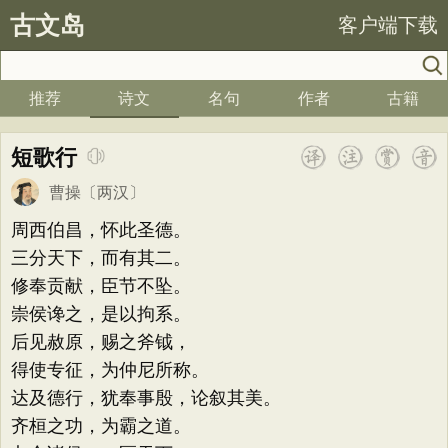
古文岛
客户端下载
推荐
诗文
名句
作者
古籍
短歌行
曹操
〔两汉〕
周西伯昌，怀此圣德。
三分天下，而有其二。
修奉贡献，臣节不坠。
崇侯谗之，是以拘系。
后见赦原，赐之斧钺，
得使专征，为仲尼所称。
达及德行，犹奉事殷，论叙其美。
齐桓之功，为霸之道。