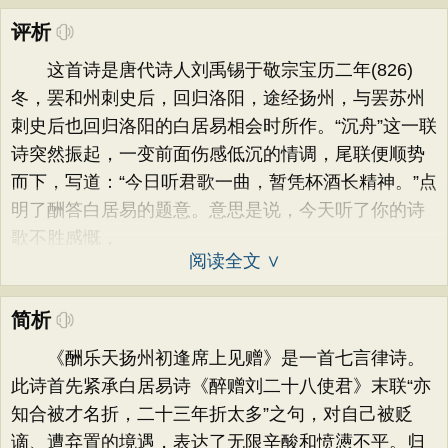
评析
这首诗是唐代诗人刘禹锡于敬宗宝历二年(826)
冬，罢和州刺史后，回归洛阳，途经扬州，与罢苏州
刺史后也回归洛阳的白居易相会时所作。“沉舟”这一联
诗突然振起，一变前面伤感低沉的情调，尾联便顺势
而下，写道：“今日听君歌一曲，暂凭杯酒长精神。”点
明了酬答白居易的题意。意思是说，今天听了你的诗
歌不胜感慨，
阅读全文 ∨
简析
《酬乐天扬州初逢席上见赠》是一首七言律诗。
此诗首先紧承白居易诗《醉赠刘二十八使君》末联“亦
知合被才名折，二十三年折太多”之句，对自己被贬
谪、遭弃置的境遇，表达了无限辛酸和愤懑不平。归