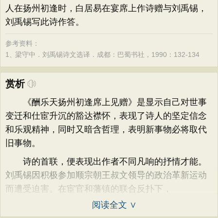
人在扬州初逢时，白居易在宴席上作诗赠与刘禹锡，
刘禹锡写此诗作答。
参考资料：
1、
梁守中．刘禹锡诗文选译．成都：巴蜀书社，1990：132-134
赏析
《酬乐天扬州初逢席上见赠》是显示自己对世事
变迁和仕宦升沉的豁达襟怀，表现了诗人的坚定信念
和乐观精神，同时又暗含哲理，表明新事物必将取代
旧事物。
诗的首联，便表现出作者不同凡响的抒情才能。
刘禹锡因积极参加顺宗朝王叔文领导的政治革新运动
而遭受迫害。在宦官和藩镇的联合反扑下，
阅读全文 ∨