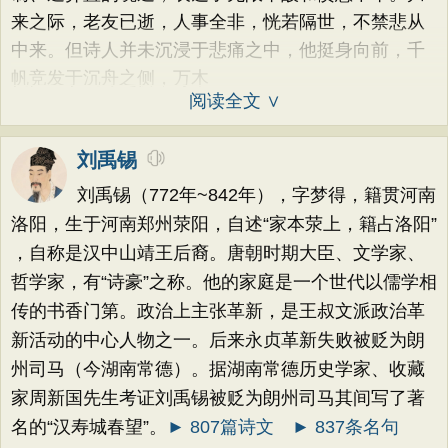
来之际，老友已逝，人事全非，恍若隔世，不禁悲从
中来。但诗人并未沉浸于悲痛之中，他挺身向前，千
帆竞发于沉舟之侧，万木
阅读全文 ∨
刘禹锡
刘禹锡（772年~842年），字梦得，籍贯河南
洛阳，生于河南郑州荥阳，自述“家本荥上，籍占洛阳”
，自称是汉中山靖王后裔。唐朝时期大臣、文学家、
哲学家，有“诗豪”之称。他的家庭是一个世代以儒学相
传的书香门第。政治上主张革新，是王叔文派政治革
新活动的中心人物之一。后来永贞革新失败被贬为朗
州司马（今湖南常德）。据湖南常德历史学家、收藏
家周新国先生考证刘禹锡被贬为朗州司马其间写了著
名的“汉寿城春望”。
► 807篇诗文
► 837条名句