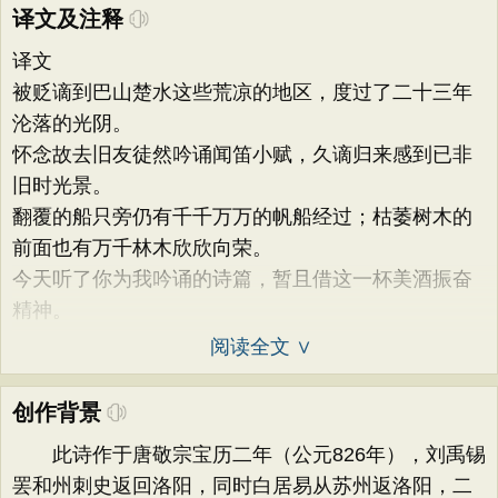
译文及注释
译文
被贬谪到巴山楚水这些荒凉的地区，度过了二十三年
沦落的光阴。
怀念故去旧友徒然吟诵闻笛小赋，久谪归来感到已非
旧时光景。
翻覆的船只旁仍有千千万万的帆船经过；枯萎树木的
前面也有万千林木欣欣向荣。
今天听了你为我吟诵的诗篇，暂且借这一杯美酒振奋
精神。
阅读全文 ∨
创作背景
此诗作于唐敬宗宝历二年（公元826年），刘禹锡
罢和州刺史返回洛阳，同时白居易从苏州返洛阳，二