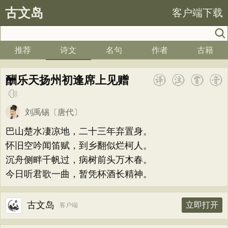
古文岛
客户端下载
推荐
诗文
名句
作者
古籍
酬乐天扬州初逢席上见赠
刘禹锡
〔唐代〕
巴山楚水凄凉地，二十三年弃置身。
怀旧空吟闻笛赋，到乡翻似烂柯人。
沉舟侧畔千帆过，病树前头万木春。
今日听君歌一曲，暂凭杯酒长精神。
古文岛
立即打开
客户端