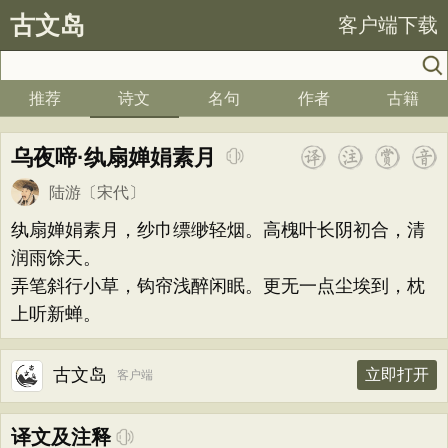
古文岛
客户端下载
推荐
诗文
名句
作者
古籍
乌夜啼·纨扇婵娟素月
陆游
〔宋代〕
纨扇婵娟素月，纱巾缥缈轻烟。高槐叶长阴初合，清
润雨馀天。
弄笔斜行小草，钩帘浅醉闲眠。更无一点尘埃到，枕
上听新蝉。
古文岛
立即打开
客户端
译文及注释