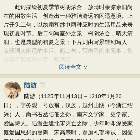
此词描绘初夏季节树阴浓合，放晴时余凉余润尚
在的闲散生活，创造出一种雅洁清远的闲适意境。上
片开头二句，以纨扇和纱巾两种应时的生活用品来表
现初夏时节。后二句写室外之景，树阴浓合，晴天清
润，也是典型的初夏之景；下片则由写景转到写人，
表现词人闲适的生活。起二句，写自己闲来无事，常
常弄笔展纸作小草；喝酒至
阅读全文 ∨
陆游
陆游（1125年11月13日－1210年1月26
日），字务观，号放翁，汉族，越州山阴（今浙江绍
兴）人，尚书右丞陆佃之孙，南宋文学家、史学家、
爱国诗人。陆游生逢北宋灭亡之际，少年时即深受家
庭爱国思想的熏陶。宋高宗时，参加礼部考试，因受