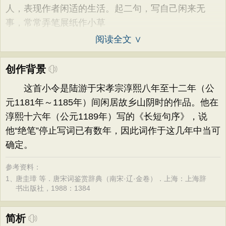
人，表现作者闲适的生活。起二句，写自己闲来无
事，常常弄笔展纸作小草
阅读全文 ∨
创作背景
这首小令是陆游于宋孝宗淳熙八年至十二年（公
元1181年～1185年）间闲居故乡山阴时的作品。他在
淳熙十六年（公元1189年）写的《长短句序》，说
他“绝笔”停止写词已有数年，因此词作于这几年中当可
确定。
参考资料：
1、
唐圭璋 等．唐宋词鉴赏辞典（南宋·辽·金卷）．上海：上海辞
书出版社，1988：1384
简析