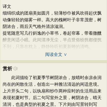
译文
细绢织成的团扇美如圆月，轻薄纱巾被风吹得起伏飘
动像轻轻的烟雾一样。高大的槐树叶子非常茂密，树
阴浓合，雨后天气格外清凉滋润。
提笔随意写几行斜逸的小草书，卷起帘幕，带着微醺
醉意闲适小眠。此间清净无尘，半点世俗纷扰都侵扰
不到，只靠在枕上，静静聆听初夏新蝉的清鸣。
阅读全文 ∨
赏析
此词描绘了初夏季节树阴浓合，放晴时余凉余润
尚在的闲散生活，创造出一种雅洁清远的闲适意境。
上片开头二句，以纨扇和纱巾两种应时的生活用品来
表现初夏时节。后二句写室外之景，树阴浓合，晴天
清润，也是典型的初夏之景。下片则由写景转到写