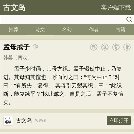
古文岛
客户端下载
推荐
诗文
名句
作者
古籍
孟母戒子
韩婴
〔两汉〕
孟子少时诵，其母方织。孟子辍然中止，乃复
进。其母知其愃也，呼而问之曰：“何为中止？”对
曰：“有所失，复得。”其母引刀裂其织，曰：“此织
断，能复续乎？”以此诫之。自是之后，孟子不复愃
矣。
古文岛
立即打开
客户端