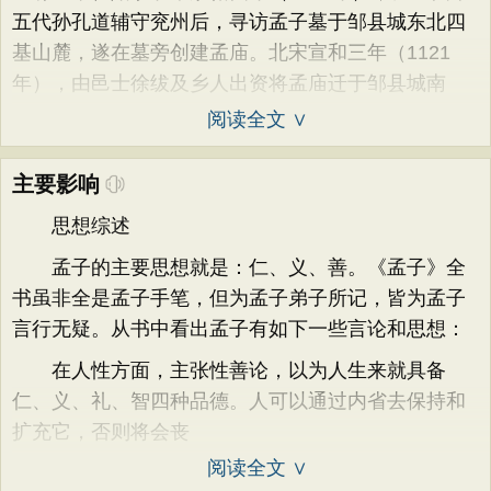
五代孙孔道辅守兖州后，寻访孟子墓于邹县城东北四
基山麓，遂在墓旁创建孟庙。北宋宣和三年（1121
年），由邑士徐绂及乡人出资将孟庙迁于邹县城南
阅读全文 ∨
主要影响
思想综述
孟子的主要思想就是：仁、义、善。《孟子》全
书虽非全是孟子手笔，但为孟子弟子所记，皆为孟子
言行无疑。从书中看出孟子有如下一些言论和思想：
在人性方面，主张性善论，以为人生来就具备
仁、义、礼、智四种品德。人可以通过内省去保持和
扩充它，否则将会丧
阅读全文 ∨