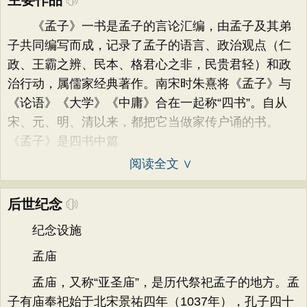
主要作品
《孟子》一书是孟子的言论汇编，由孟子及其弟
子共同编写而成，记录了孟子的语言、政治观点（仁
政、王霸之辨、民本、格君心之非，民贵君轻）和政
治行动，属儒家经典著作。南宋时朱熹将《孟子》与
《论语》《大学》《中庸》合在一起称“四书”。自从
宋、元、明、清以来，都把它当做家传户诵的书。
《孟子》是四书中篇
阅读全文 ∨
后世纪念
纪念设施
孟庙
孟庙，又称“亚圣庙”，是历代祭祀孟子的地方。孟
子有庙奉祀始于北宋景祐四年（1037年），孔子四十