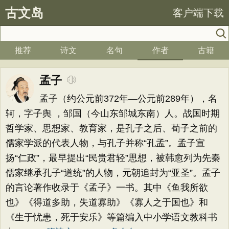
古文岛
客户端下载
推荐
诗文
名句
作者
古籍
孟子
孟子（约公元前372年—公元前289年），名
轲，字子舆 ，邹国（今山东邹城东南）人。战国时期
哲学家、思想家、教育家，是孔子之后、荀子之前的
儒家学派的代表人物，与孔子并称“孔孟”。孟子宣
扬“仁政”，最早提出“民贵君轻”思想，被韩愈列为先秦
儒家继承孔子“道统”的人物，元朝追封为“亚圣”。孟子
的言论著作收录于《孟子》一书。其中《鱼我所欲
也》《得道多助，失道寡助》《寡人之于国也》和
《生于忧患，死于安乐》等篇编入中小学语文教科书