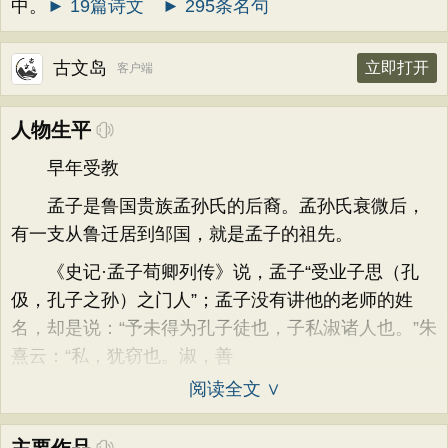
中。
► 19篇诗文
► 295条名句
古文岛
立即打开
客户端
人物生平
早年受教
孟子是鲁国贵族孟孙氏的后裔。孟孙氏衰微后，
有一支从鲁迁居到邹国，就是孟子的祖先。
《史记·孟子荀卿列传》说，孟子“受业子思（孔
伋，孔子之孙）之门人”；孟子没有讲他的老师的姓
名，却是说：“予未得为孔子徒也，子私淑诸人也。”朱
熹云：“私，犹窃也。淑，善
阅读全文 ∨