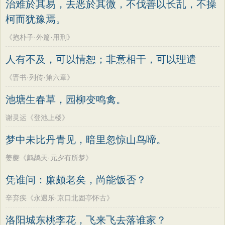
治难於其易，去恶於其微，不伐善以长乱，不操
柯而犹豫焉。
《抱朴子·外篇·用刑》
人有不及，可以情恕；非意相干，可以理遣
《晋书·列传·第六章》
池塘生春草，园柳变鸣禽。
谢灵运《登池上楼》
梦中未比丹青见，暗里忽惊山鸟啼。
姜夔《鹧鸪天·元夕有所梦》
凭谁问：廉颇老矣，尚能饭否？
辛弃疾《永遇乐·京口北固亭怀古》
洛阳城东桃李花，飞来飞去落谁家？