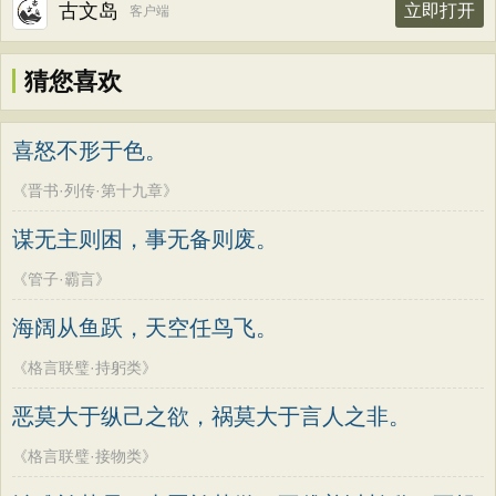
古文岛
立即打开
客户端
猜您喜欢
喜怒不形于色。
《晋书·列传·第十九章》
谋无主则困，事无备则废。
《管子·霸言》
海阔从鱼跃，天空任鸟飞。
《格言联璧·持躬类》
恶莫大于纵己之欲，祸莫大于言人之非。
《格言联璧·接物类》