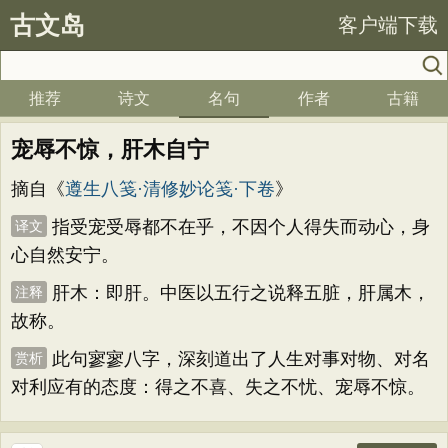
古文岛
客户端下载
推荐
诗文
名句
作者
古籍
宠辱不惊，肝木自宁
摘自《
遵生八笺·清修妙论笺·下卷
》
指受宠受辱都不在乎，不因个人得失而动心，身
译文
心自然安宁。
肝木：即肝。中医以五行之说释五脏，肝属木，
注释
故称。
此句寥寥八字，深刻道出了人生对事对物、对名
赏析
对利应有的态度：得之不喜、失之不忧、宠辱不惊。