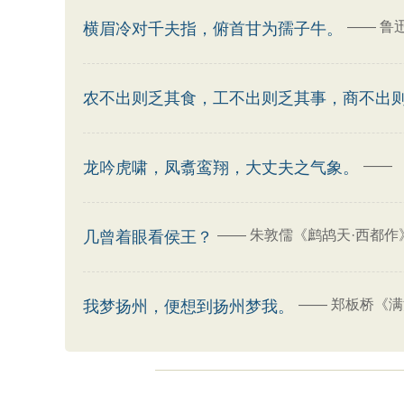
——
鲁
横眉冷对千夫指，俯首甘为孺子牛。
农不出则乏其食，工不出则乏其事，商不出
——
龙吟虎啸，凤翥鸾翔，大丈夫之气象。
——
朱敦儒《鹧鸪天·西都作
几曾着眼看侯王？
——
郑板桥《满
我梦扬州，便想到扬州梦我。