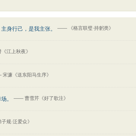
——
《格言联璧·持躬类》
。主身行己，是我主张。
潜《江上秋夜》
—
宋濂《送东阳马生序》
——
曹雪芹《好了歌注》
舞场。
弟子规·泛爱众》