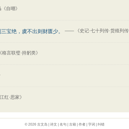
迅《自嘲》
——
《史记·七十列传·货殖列
则三宝绝，虞不出则财匮少。
《格言联璧·持躬类》
》
江红·思家》
© 2026
古文岛
|
诗文
|
名句
|
古籍
|
作者
|
字词
|
纠错