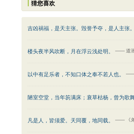
猜您喜欢
吉凶祸福，是天主张。毁誉予夺，是人主张
——
道
楼头夜半风吹断，月在浮云浅处明。
—
以中有足乐者，不知口体之奉不若人也。
陋室空堂，当年笏满床；衰草枯杨，曾为歌
——
《
凡是人，皆须爱。天同覆，地同载。