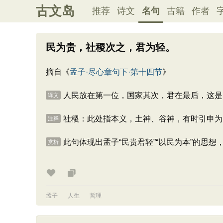
古文岛
推荐
诗文
名句
古籍
作者
民为贵，社稷次之，君为轻。
摘自《
孟子·尽心章句下·第十四节
》
人民放在第一位，国家其次，君在最后，这是
译文
社稷：此处指本义，土神、谷神，有时引申为
注释
此句体现出孟子“民贵君轻”“以民为本”的
赏析
孟子
人生
哲理