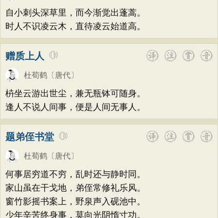
题画
感恩
动物
散曲
感怀
饮酒
韩偓
高适
方干
李峤
赵嘏
贺铸
自小刺头深草里，而今渐觉出蓬蒿。
落花
桃花
写雨
青春
写山
劝学
郑谷
郑燮
张说
张炎
白居易
时人不识凌云木，直待凌云始道高。
论诗
游仙
节日
春节
元宵节
辛弃疾
李清照
刘禹锡
李商隐
赠质上人
寒食节
清明节
端午节
七夕节
陶渊明
孟浩然
柳宗元
王安石
中秋节
重阳节
托物言志
杜荀鹤
〔唐代〕
欧阳修
韦应物
温庭筠
刘长卿
古文观止
宋词精选
小学古诗
枿坐云游出世尘，兼无瓶钵可随身。
王昌龄
杨万里
诸葛亮
范仲淹
逢人不说人间事，便是人间无事人。
初中古诗
高中古诗
小学文言文
陆龟蒙
晏几道
周邦彦
杜荀鹤
初中文言文
高中文言文
唐诗三百首
吴文英
马致远
皮日休
左丘明
题弟侄书堂
古诗三百首
宋词三百首
古诗十九首
张九龄
权德舆
黄庭坚
司马迁
杜荀鹤
〔唐代〕
皇甫冉
卓文君
文天祥
刘辰翁
何事居穷道不穷，乱时还与静时同。
陈子昂
纳兰性德
家山虽在干戈地，弟侄常修礼乐风。
窗竹影摇书案上，野泉声入砚池中。
少年辛苦终身事，莫向光阴惰寸功。