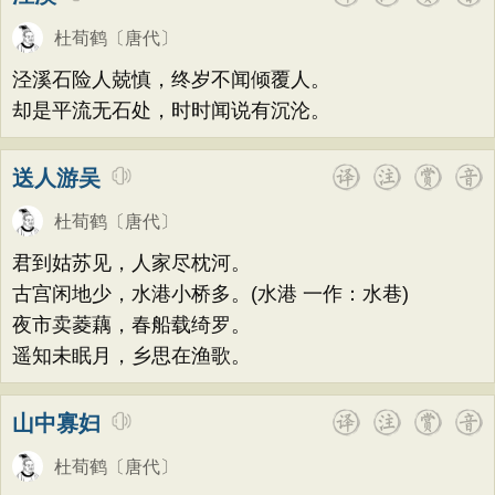
杜荀鹤
〔唐代〕
泾溪石险人兢慎，终岁不闻倾覆人。
却是平流无石处，时时闻说有沉沦。
送人游吴
杜荀鹤
〔唐代〕
君到姑苏见，人家尽枕河。
古宫闲地少，水港小桥多。(水港 一作：水巷)
夜市卖菱藕，春船载绮罗。
遥知未眠月，乡思在渔歌。
山中寡妇
杜荀鹤
〔唐代〕