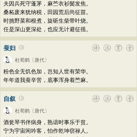
夫因兵死守蓬茅，麻苎衣衫鬓发焦。
桑柘废来犹纳税，田园荒后尚征苗。
时挑野菜和根煮，旋斫生柴带叶烧。
任是深山更深处，也应无计避征徭。
蚕妇
杜荀鹤
〔唐代〕
粉色全无饥色加，岂知人世有荣华。
年年道我蚕辛苦，底事浑身着苎麻。
自叙
杜荀鹤
〔唐代〕
酒瓮琴书伴病身，熟谙时事乐于贫。
宁为宇宙闲吟客，怕作乾坤窃禄人。