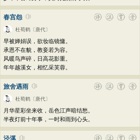
春宫怨
杜荀鹤
〔唐代〕
早被婵娟误，欲妆临镜慵。
承恩不在貌，教妾若为容。
风暖鸟声碎，日高花影重。
年年越溪女，相忆采芙蓉。
旅舍遇雨
杜荀鹤
〔唐代〕
月华星彩坐来收，岳色江声暗结愁。
半夜灯前十年事，一时和雨到心头。
泾溪