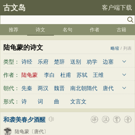
古文岛
客户端下载
推荐
诗文
名句
作者
古籍
陆龟蒙的诗文
略缩
/
列表
类型：
诗经
乐府
楚辞
送别
劝学
边塞
儿童
春天
夏天
秋天
冬天
悲愤
作者：
陆龟蒙
李白
杜甫
苏轼
王维
悼亡
咏怀
爱国
思乡
咏物
爱情
杜牧
陆游
李煜
元稹
韩愈
岑参
朝代：
先秦
两汉
魏晋
南北朝
隋代
唐代
田园
民歌
民谣
山水
怀古
咏史
齐己
贾岛
柳永
曹操
李贺
曹植
五代
宋代
金朝
元代
明代
清代
形式：
诗
词
曲
文言文
散文
闺怨
抒情
赞美
咏柳
读书
张籍
孟郊
皎然
许浑
罗隐
贯休
秋思
哲理
离别
梅花
叙事
写雪
韦庄
屈原
王勃
张祜
王建
晏殊
和袭美春夕酒醒
写景
月亮
长诗
励志
战争
荷花
岳飞
姚合
卢纶
秦观
钱起
朱熹
陆龟蒙
〔唐代〕