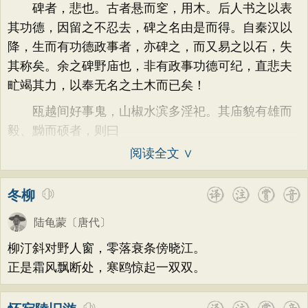
碑者，悲也。古者悬而窆，用木。后人书之以表
其功德，因留之不忍去，碑之名由是而得。自秦汉以
降，生而有功德政事者，亦碑之，而又易之以石，失
其称矣。余之碑野庙也，非有政事功德可纪，直悲夫
甿竭其力，以奉无名之土木而已矣！
瓯越间好事鬼，山椒水滨多淫祀。其庙貌有雄而
毅、黝而硕者，则曰
阅读全文 ∨
冬柳
陆龟蒙
〔唐代〕
柳汀斜对野人窗，零落衰条傍晓江。
正是霜风飘断处，寒鸥惊起一双双。