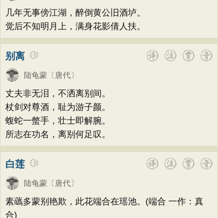
题画
感恩
动物
散曲
感怀
饮酒
韩偓
高适
方干
李峤
赵嘏
贺铸
几年无事傍江湖，醉倒黄公旧酒垆。
落花
桃花
写雨
青春
写山
劝学
郑谷
郑燮
张说
张炎
白居易
觉后不知明月上，满身花影倩人扶。
论诗
游仙
节日
春节
元宵节
辛弃疾
李清照
刘禹锡
李商隐
别离
寒食节
清明节
端午节
七夕节
陶渊明
孟浩然
柳宗元
王安石
中秋节
重阳节
托物言志
陆龟蒙
〔唐代〕
欧阳修
韦应物
温庭筠
刘长卿
古文观止
宋词精选
小学古诗
丈夫非无泪，不洒离别间。
王昌龄
杨万里
诸葛亮
范仲淹
杖剑对尊酒，耻为游子颜。
初中古诗
高中古诗
小学文言文
陆龟蒙
晏几道
周邦彦
杜荀鹤
蝮蛇一螫手，壮士即解腕。
初中文言文
高中文言文
唐诗三百首
吴文英
马致远
皮日休
左丘明
所志在功名，离别何足叹。
古诗三百首
宋词三百首
古诗十九首
张九龄
权德舆
黄庭坚
司马迁
白莲
皇甫冉
卓文君
文天祥
刘辰翁
陈子昂
纳兰性德
陆龟蒙
〔唐代〕
素蘤多蒙别艳欺，此花端合在瑶池。(端合 一作：真
合)