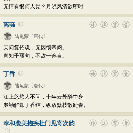
无情有恨何人觉？月晓风清欲堕时。
离骚
陆龟蒙
〔唐代〕
天问复招魂，无因彻帝阍。
岂知千丽句，不敌一谗言。
丁香
陆龟蒙
〔唐代〕
江上悠悠人不问，十年云外醉中身。
殷勤解却丁香结，纵放繁枝散诞春。
奉和袭美抱疾杜门见寄次韵