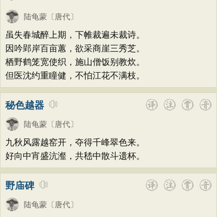
陆龟蒙
〔唐代〕
虽失春城醉上期，下帷裁遍未裁诗。
因吟郢岸百亩蕙，欲采商崖三秀芝。
栖野鹤笼宽使织，施山僧饭别教炊。
但医沈约重瞳健，不怕江花不满枝。
秘色越器
陆龟蒙
〔唐代〕
九秋风露越窑开，夺得千峰翠色来。
好向中宵盛沆瀣，共嵇中散斗遗杯。
野庙碑
陆龟蒙
〔唐代〕