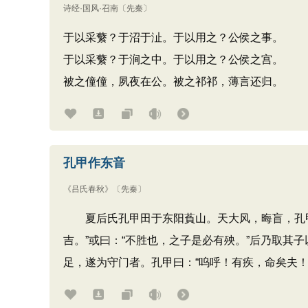
诗经·国风·召南
〔先秦〕
于以采蘩？于沼于沚。于以用之？公侯之事。
于以采蘩？于涧之中。于以用之？公侯之宫。
被之僮僮，夙夜在公。被之祁祁，薄言还归。
孔甲作东音
《吕氏春秋》
〔先秦〕
夏后氏孔甲田于东阳萯山。天大风，晦盲，孔甲
吉。”或曰：“不胜也，之子是必有殃。”后乃取其
足，遂为守门者。孔甲曰：“呜呼！有疾，命矣夫！