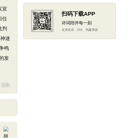
汉宣
扫码下载APP
担任
诗词陪伴每一刻
批判
支持安卓、IOS、鸿蒙系统
鬼神迷
争鸣
的发
完善