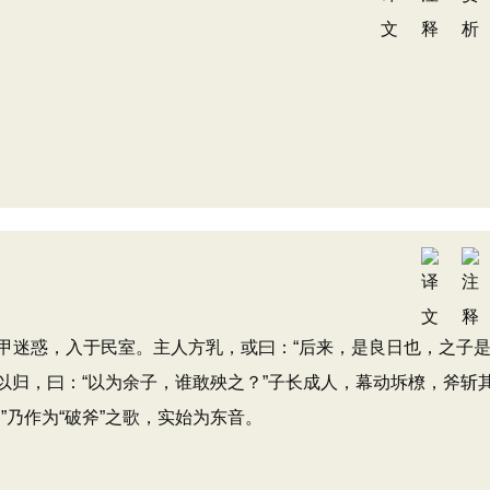
迷惑，入于民室。主人方乳，或曰：“后来，是良日也，之子
子以归，曰：“以为余子，谁敢殃之？”子长成人，幕动坼橑，斧斩
”乃作为“破斧”之歌，实始为东音。