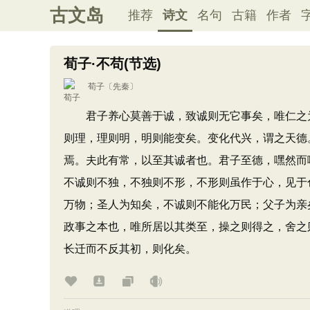
古文岛
推荐
诗文
名句
古籍
作者
荀子·不苟(节选)
荀子
〔先秦〕
君子养心莫善于诚，致诚则无它事矣，唯仁之为
则理，理则明，明则能变矣。变化代兴，谓之天德
焉。夫此有常，以至其诚者也。君子至德，嘿然而
不诚则不独，不独则不形，不形则虽作于心，见于
万物；圣人为知矣，不诚则不能化万民；父子为亲
政事之本也，唯所居以其类至，操之则得之，舍之
长迁而不反其初，则化矣。