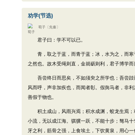
劝学(节选)
荀子
〔先秦〕
君子曰：学不可以已。
青，取之于蓝，而青于蓝；冰，水为之，而寒于水
之然也。故木受绳则直，金就砺则利，君子博学而
吾尝终日而思矣，不如须臾之所学也；吾尝跂而
风而呼，声非加疾也，而闻者彰。假舆马者，非利
善假于物也。
积土成山，风雨兴焉；积水成渊，蛟龙生焉；积
小流，无以成江海。骐骥一跃，不能十步；驽马十
牙之利，筋骨之强，上食埃土，下饮黄泉，用心一