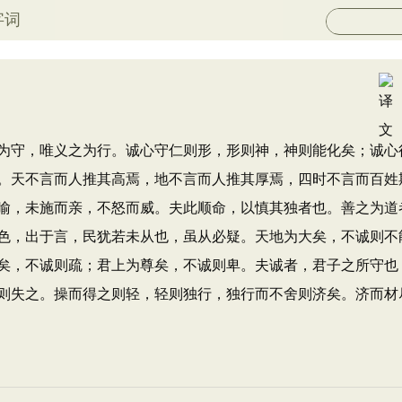
字词
守，唯义之为行。诚心守仁则形，形则神，神则能化矣；诚心
。天不言而人推其高焉，地不言而人推其厚焉，四时不言而百姓
喻，未施而亲，不怒而威。夫此顺命，以慎其独者也。善之为道
色，出于言，民犹若未从也，虽从必疑。天地为大矣，不诚则不
矣，不诚则疏；君上为尊矣，不诚则卑。夫诚者，君子之所守也
则失之。操而得之则轻，轻则独行，独行而不舍则济矣。济而材