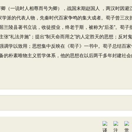
，字卿（一说时人相尊而号为卿），战国末期赵国人 ，两汉时因避
儒家学派的代表人物，先秦时代百家争鸣的集大成者。荀子曾三次
居兰陵县著书立说，收徒授业，终老于斯，被称为“后圣”。荀子
张“礼法并施”；提出“制天命而用之”的人定胜天的思想；反对
强调学以致用；思想集中反映在《荀子》一书中。荀子总结百家
备的朴素唯物主义哲学体系，他的思想在以后两千多年封建社会