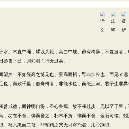
。木直中绳，𫐓以为轮，其曲中规。虽有槁暴，不复挺者，
日参省乎己，则知明而行无过矣。
望矣，不如登高之博见也。登高而招，臂非加长也，而见者远
足也，而致千里；假舟楫者，非能水也，而绝江河。君子生非异
善成德，而神明自得，圣心备焉。故不积跬步，无以至千里；
驾，功在不舍。锲而舍之，朽木不折；锲而不舍，金石可镂。蚓
也。蟹六跪而二螯，非蛇鳝之穴无可寄托者，用心躁也。