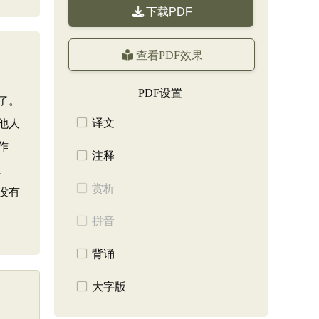
下载PDF
查看PDF效果
PDF设置
了。
译文
他人
作
注释
、
赏析
没有
拼音
背诵
大字版