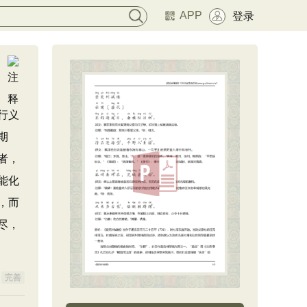
APP
登录
行义
期
者，
能化
，而
尽，
完善