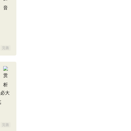
完善
是必大
其
完善