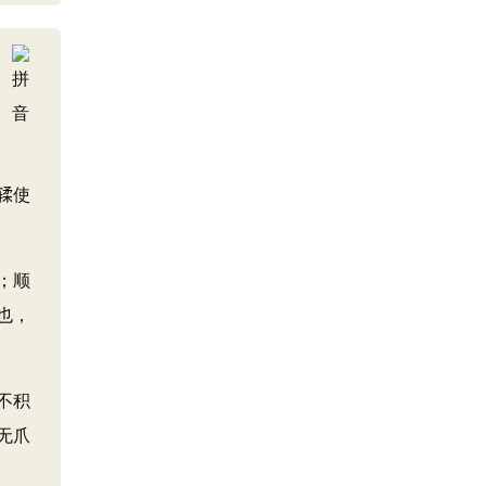
使
；顺
也，
不积
无爪