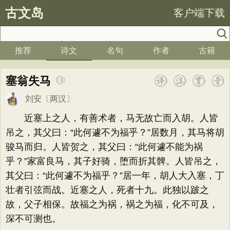
古文岛
客户端下载
推荐
诗文
名句
作者
古籍
塞翁失马
刘安
〔两汉〕
近塞上之人，有善术者，马无故亡而入胡。人皆
吊之，其父曰：“此何遽不为福乎？”居数月，其马将胡
骏马而归。人皆贺之，其父曰：“此何遽不能为祸
乎？”家富良马，其子好骑，堕而折其髀。人皆吊之，
其父曰：“此何遽不为福乎？”居一年，胡人大入塞，丁
壮者引弦而战。近塞之人，死者十九。此独以跛之
故，父子相保。故福之为祸，祸之为福，化不可及，
深不可测也。