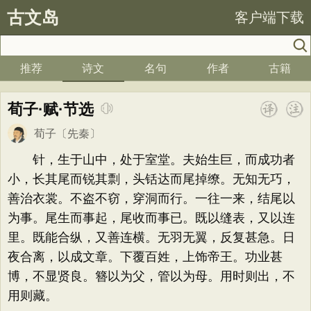
古文岛
客户端下载
推荐
诗文
名句
作者
古籍
荀子·赋·节选
荀子
〔先秦〕
针，生于山中，处于室堂。夫始生巨，而成功者
小，长其尾而锐其剽，头铦达而尾掉缭。无知无巧，
善治衣裳。不盗不窃，穿洞而行。一往一来，结尾以
为事。尾生而事起，尾收而事已。既以缝表，又以连
里。既能合纵，又善连横。无羽无翼，反复甚急。日
夜合离，以成文章。下覆百姓，上饰帝王。功业甚
博，不显贤良。簪以为父，管以为母。用时则出，不
用则藏。