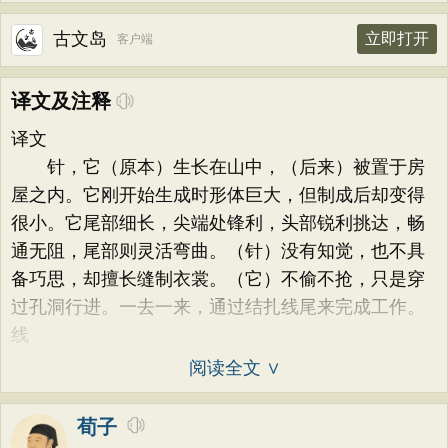
古文岛
立即打开
客户端
译文及注释
译文
针，它（原本）生长在山中，（后来）被置于房
屋之内。它刚开始生成时形体巨大，但制成后却变得
很小。它尾部细长，尖端处锋利，头部锐利挑达，畅
通无阻，尾部则灵活弯曲。（针）没有知觉，也不具
备巧思，却擅长缝制衣裳。（它）不偷不抢，只是穿
过孔洞行进。一去一来，通过结扎线尾来完成工作。
线
阅读全文 ∨
荀子