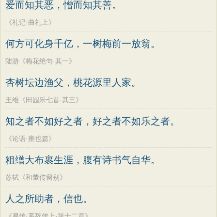
爱而知其恶，憎而知其善。
《礼记·曲礼上》
何方可化身千亿，一树梅前一放翁。
陆游《梅花绝句·其一》
杏树坛边渔父，桃花源里人家。
王维《田园乐七首·其三》
知之者不如好之者，好之者不如乐之者。
《论语·雍也篇》
粗缯大布裹生涯，腹有诗书气自华。
苏轼《和董传留别》
人之所助者，信也。
《易传·系辞传上·第十二章》