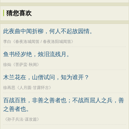
猜您喜欢
此夜曲中闻折柳，何人不起故园情。
李白《春夜洛城闻笛 / 春夜洛阳城闻笛》
鱼书经岁绝，烛泪流残月。
徐灿《菩萨蛮·秋闺》
木兰花在，山僧试问，知为谁开？
徐再思《人月圆·甘露怀古》
百战百胜，非善之善者也；不战而屈人之兵，善
之善者也。
《孙子兵法·谋攻篇》