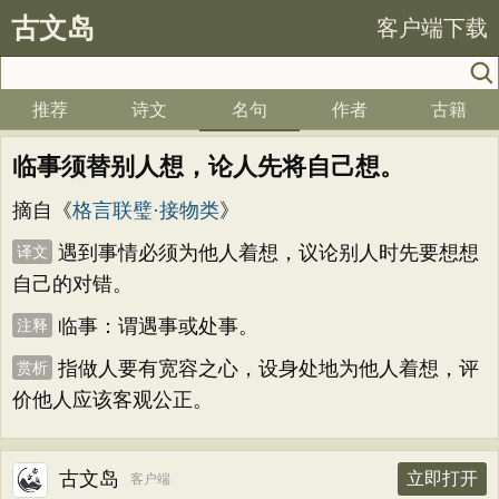
古文岛
客户端下载
推荐
诗文
名句
作者
古籍
临事须替别人想，论人先将自己想。
摘自《
格言联璧·接物类
》
遇到事情必须为他人着想，议论别人时先要想想
译文
自己的对错。
临事：谓遇事或处事。
注释
指做人要有宽容之心，设身处地为他人着想，评
赏析
价他人应该客观公正。
古文岛
立即打开
客户端