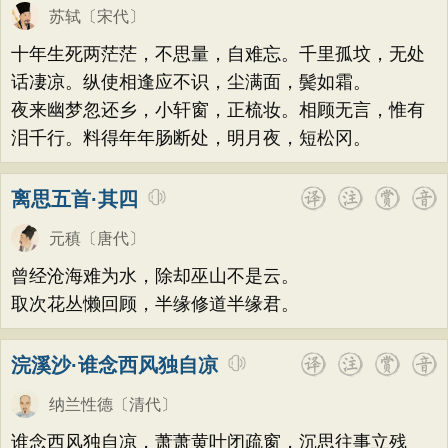
荷花
题画
感恩
动物
散曲
感怀
方干
李峤
赵嘏
贺铸
郑谷
郑燮
苏轼
〔宋代〕
饮酒
落花
桃花
写雨
青春
写山
张说
张炎
白居易
辛弃疾
李清照
十年生死两茫茫，不思量，自难忘。千里孤坟，无处
劝学
论诗
游仙
节日
春节
话凄凉。纵使相逢应不识，尘满面，鬓如霜。
刘禹锡
李商隐
陶渊明
孟浩然
夜来幽梦忽还乡，小轩窗，正梳妆。相顾无言，惟有
元宵节
寒食节
清明节
端午节
柳宗元
王安石
欧阳修
韦应物
泪千行。料得年年肠断处，明月夜，短松冈。
七夕节
中秋节
重阳节
温庭筠
刘长卿
王昌龄
杨万里
托物言志
古文观止
宋词精选
诸葛亮
范仲淹
陆龟蒙
晏几道
离思五首·其四
小学古诗
初中古诗
高中古诗
周邦彦
杜荀鹤
吴文英
马致远
元稹
〔唐代〕
小学文言文
初中文言文
高中文言文
皮日休
左丘明
张九龄
权德舆
曾经沧海难为水，除却巫山不是云。
唐诗三百首
古诗三百首
宋词三百首
取次花丛懒回顾，半缘修道半缘君。
黄庭坚
司马迁
皇甫冉
卓文君
古诗十九首
文天祥
刘辰翁
陈子昂
浣溪沙·谁念西风独自凉
纳兰性德
纳兰性德
〔清代〕
谁念西风独自凉，萧萧黄叶闭疏窗，沉思往事立残