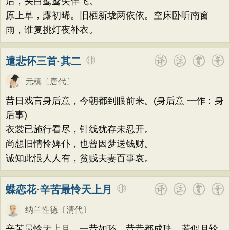
后，头白鸳鸯失伴飞。
原上草，露初晞。旧栖新垅两依依。空床卧听南窗
雨，谁复挑灯夜补衣。
遣悲怀三首·其二
元稹
〔唐代〕
昔日戏言身后意，今朝都到眼前来。(身后意 一作：身
后事)
衣裳已施行看尽，针线犹存未忍开。
尚想旧情怜婢仆，也曾因梦送钱财。
诚知此恨人人有，贫贱夫妻百事哀。
蝶恋花·辛苦最怜天上月
纳兰性德
〔清代〕
辛苦最怜天上月，一昔如环，昔昔都成玦。若似月轮