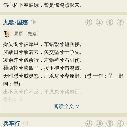
伤心桥下春波绿，曾是惊鸿照影来。
九歌·国殇
屈原
〔先秦〕
操吴戈兮被犀甲，车错毂兮短兵接。
旌蔽日兮敌若云，矢交坠兮士争先。
凌余阵兮躐余行，左骖殪兮右刃伤。
霾两轮兮絷四马，援玉枹兮击鸣鼓。
天时怼兮威灵怒，严杀尽兮弃原野。(怼 一作：坠；野
同：壄)
出不入兮往不反，平原忽兮路超远。
带长剑兮
阅读全文 ∨
兵车行