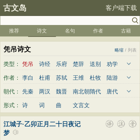
古文岛
客户端下载
推荐
诗文
名句
作者
古籍
凭吊诗文
略缩
/
列表
类型：
凭吊
诗经
乐府
楚辞
送别
劝学
边塞
儿童
春天
夏天
秋天
冬天
作者：
李白
杜甫
苏轼
王维
杜牧
陆游
悲愤
悼亡
咏怀
爱国
思乡
咏物
李煜
元稹
韩愈
岑参
齐己
贾岛
朝代：
先秦
两汉
魏晋
南北朝
隋代
唐代
爱情
田园
民歌
民谣
山水
怀古
柳永
曹操
李贺
曹植
张籍
孟郊
五代
宋代
金朝
元代
明代
清代
形式：
诗
词
曲
文言文
咏史
散文
闺怨
抒情
赞美
咏柳
皎然
许浑
罗隐
贯休
韦庄
屈原
读书
秋思
哲理
离别
梅花
叙事
王勃
张祜
王建
晏殊
岳飞
姚合
江城子·乙卯正月二十日夜记
写雪
写景
月亮
长诗
励志
战争
梦
卢纶
秦观
钱起
朱熹
韩偓
高适