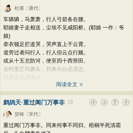
杜甫
〔唐代〕
车辚辚，马萧萧，行人弓箭各在腰。
耶娘妻子走相送，尘埃不见咸阳桥。(耶娘 一作：爷
娘)
牵衣顿足拦道哭，哭声直上干云霄。
道旁过者问行人，行人但云点行频。
或从十五北防河，便至四十西营田。
去时里正与裹头，归来头白还戍边。
边庭流血成海水，
阅读全文 ∨
鹧鸪天·重过阊门万事非
贺铸
〔宋代〕
重过阊门万事非。同来何事不同归。梧桐半死清霜