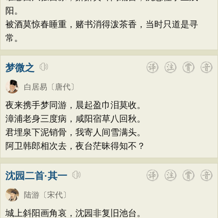
阳。
被酒莫惊春睡重，赌书消得泼茶香，当时只道是寻
常。
梦微之
白居易
〔唐代〕
夜来携手梦同游，晨起盈巾泪莫收。
漳浦老身三度病，咸阳宿草八回秋。
君埋泉下泥销骨，我寄人间雪满头。
阿卫韩郎相次去，夜台茫昧得知不？
沈园二首·其一
陆游
〔宋代〕
城上斜阳画角哀，沈园非复旧池台。