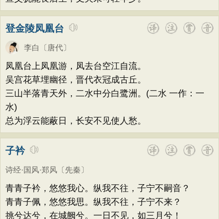
登金陵凤凰台
李白
〔唐代〕
凤凰台上凤凰游，凤去台空江自流。
吴宫花草埋幽径，晋代衣冠成古丘。
三山半落青天外，二水中分白鹭洲。(二水 一作：一
水)
总为浮云能蔽日，长安不见使人愁。
子衿
诗经·国风·郑风
〔先秦〕
青青子衿，悠悠我心。纵我不往，子宁不嗣音？
青青子佩，悠悠我思。纵我不往，子宁不来？
挑兮达兮，在城阙兮。一日不见，如三月兮！