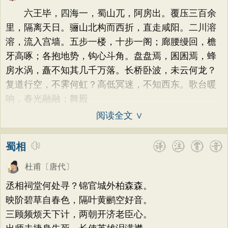
荷花
题画
感恩
动物
散曲
感怀
方干
李峤
赵嘏
贺铸
郑谷
郑燮
六王毕，四海一，蜀山兀，阿房出。覆压三百余
饮酒
落花
桃花
写雨
青春
写山
张说
张炎
白居易
辛弃疾
李清照
里，隔离天日。骊山北构而西折，直走咸阳。二川溶
劝学
论诗
游仙
节日
春节
溶，流入宫墙。五步一楼，十步一阁；廊腰缦回，檐
刘禹锡
李商隐
陶渊明
孟浩然
牙高啄；各抱地势，钩心斗角。盘盘焉，囷囷焉，蜂
元宵节
寒食节
清明节
端午节
柳宗元
王安石
欧阳修
韦应物
房水涡，矗不知其几千万落。长桥卧波，未云何龙？
七夕节
中秋节
重阳节
温庭筠
刘长卿
王昌龄
杨万里
复道行空，不霁何虹？高低冥迷，不知西东。歌台暖
托物言志
古文观止
宋词精选
响，春光融融；舞殿
诸葛亮
范仲淹
陆龟蒙
晏几道
小学古诗
初中古诗
高中古诗
阅读全文 ∨
周邦彦
杜荀鹤
吴文英
马致远
小学文言文
初中文言文
高中文言文
皮日休
左丘明
张九龄
权德舆
蜀相
唐诗三百首
古诗三百首
宋词三百首
黄庭坚
司马迁
皇甫冉
卓文君
杜甫
〔唐代〕
古诗十九首
文天祥
刘辰翁
陈子昂
丞相祠堂何处寻？锦官城外柏森森。
纳兰性德
映阶碧草自春色，隔叶黄鹂空好音。
三顾频烦天下计，两朝开济老臣心。