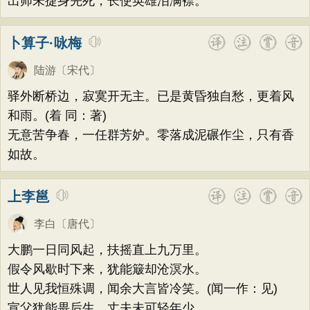
出师未捷身先死，长使英雄泪满襟。
卜算子·咏梅
陆游
〔宋代〕
驿外断桥边，寂寞开无主。已是黄昏独自愁，更着风
和雨。(着 同：著)
无意苦争春，一任群芳妒。零落成泥碾作尘，只有香
如故。
上李邕
李白
〔唐代〕
大鹏一日同风起，扶摇直上九万里。
假令风歇时下来，犹能簸却沧溟水。
世人见我恒殊调，闻余大言皆冷笑。(闻一作：见)
宣父犹能畏后生，丈夫未可轻年少。