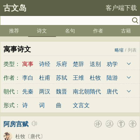
古文岛
客户端下载
推荐
诗文
名句
作者
古籍
寓事诗文
略缩
/
列表
类型：
寓事
诗经
乐府
楚辞
送别
劝学
边塞
儿童
春天
夏天
秋天
冬天
作者：
李白
杜甫
苏轼
王维
杜牧
陆游
悲愤
悼亡
咏怀
爱国
思乡
咏物
李煜
元稹
韩愈
岑参
齐己
贾岛
朝代：
先秦
两汉
魏晋
南北朝
隋代
唐代
爱情
田园
民歌
民谣
山水
怀古
柳永
曹操
李贺
曹植
张籍
孟郊
五代
宋代
金朝
元代
明代
清代
形式：
诗
词
曲
文言文
咏史
散文
闺怨
抒情
赞美
咏柳
皎然
许浑
罗隐
贯休
韦庄
屈原
读书
秋思
哲理
离别
梅花
叙事
王勃
张祜
王建
晏殊
岳飞
姚合
阿房宫赋
写雪
写景
月亮
长诗
励志
战争
卢纶
秦观
钱起
朱熹
韩偓
高适
杜牧
〔唐代〕