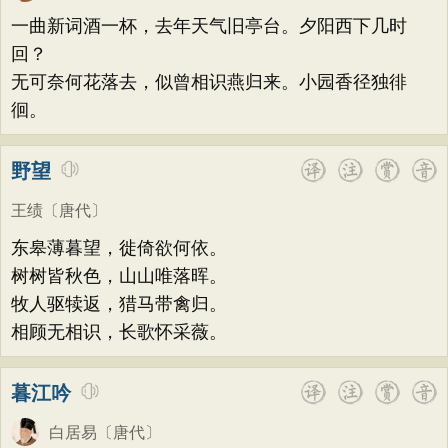
荷花
题画
感恩
动物
散曲
感怀
方干
李峤
赵嘏
贺铸
郑谷
郑燮
一曲新词酒一杯，去年天气旧亭台。夕阳西下几时
饮酒
落花
桃花
写雨
青春
写山
张说
张炎
白居易
辛弃疾
李清照
回？
劝学
论诗
游仙
节日
春节
无可奈何花落去，似曾相识燕归来。小园香径独徘
刘禹锡
李商隐
陶渊明
孟浩然
徊。
元宵节
寒食节
清明节
端午节
柳宗元
王安石
欧阳修
韦应物
七夕节
中秋节
重阳节
温庭筠
刘长卿
王昌龄
杨万里
野望
托物言志
古文观止
宋词精选
诸葛亮
范仲淹
陆龟蒙
晏几道
王绩
〔唐代〕
小学古诗
初中古诗
高中古诗
周邦彦
杜荀鹤
吴文英
马致远
东皋薄暮望，徙倚欲何依。
小学文言文
初中文言文
高中文言文
皮日休
左丘明
张九龄
权德舆
树树皆秋色，山山唯落晖。
唐诗三百首
古诗三百首
宋词三百首
牧人驱犊返，猎马带禽归。
黄庭坚
司马迁
皇甫冉
卓文君
相顾无相识，长歌怀采薇。
古诗十九首
文天祥
刘辰翁
陈子昂
纳兰性德
暮江吟
白居易
〔唐代〕