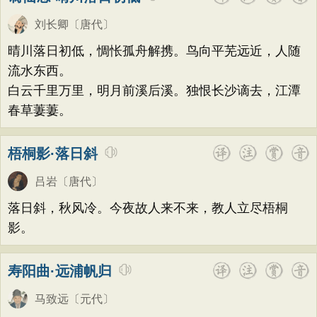
刘长卿
〔唐代〕
晴川落日初低，惆怅孤舟解携。鸟向平芜远近，人随
流水东西。
白云千里万里，明月前溪后溪。独恨长沙谪去，江潭
春草萋萋。
梧桐影·落日斜
吕岩
〔唐代〕
落日斜，秋风冷。今夜故人来不来，教人立尽梧桐
影。
寿阳曲·远浦帆归
马致远
〔元代〕