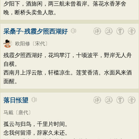
夕阳下，酒旆闲，两三航未曾着岸。落花水香茅舍
晚，断桥头卖鱼人散。
采桑子·残霞夕照西湖好
欧阳修
〔宋代〕
残霞夕照西湖好，花坞苹汀，十顷波平，野岸无人舟
自横。
西南月上浮云散，轩槛凉生。莲芰香清。水面风来酒
面醒。
落日怅望
马戴
〔唐代〕
孤云与归鸟，千里片时间。
念我何留滞，辞家久未还。