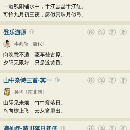
一道残阳铺水中，半江瑟瑟半江红。
可怜九月初三夜，露似真珠月似弓。
登乐游原
李商隐
〔唐代〕
向晚意不适，驱车登古原。
夕阳无限好，只是近黄昏。
山中杂诗三首·其一
吴均
〔南北朝〕
山际见来烟，竹中窥落日。
鸟向檐上飞，云从窗里出。
谪仙怨·晴川落日初低