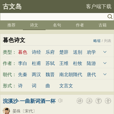
古文岛
客户端下载
推荐
诗文
名句
作者
古籍
暮色诗文
略缩
/
列表
类型：
暮色
诗经
乐府
楚辞
送别
劝学
边塞
儿童
春天
夏天
秋天
冬天
作者：
李白
杜甫
苏轼
王维
杜牧
陆游
悲愤
悼亡
咏怀
爱国
思乡
咏物
李煜
元稹
韩愈
岑参
齐己
贾岛
朝代：
先秦
两汉
魏晋
南北朝
隋代
唐代
爱情
田园
民歌
民谣
山水
怀古
柳永
曹操
李贺
曹植
张籍
孟郊
五代
宋代
金朝
元代
明代
清代
形式：
诗
词
曲
文言文
咏史
散文
闺怨
抒情
赞美
咏柳
皎然
许浑
罗隐
贯休
韦庄
屈原
读书
秋思
哲理
离别
梅花
叙事
王勃
张祜
王建
晏殊
岳飞
姚合
浣溪沙·一曲新词酒一杯
写雪
写景
月亮
长诗
励志
战争
卢纶
秦观
钱起
朱熹
韩偓
高适
晏殊
〔宋代〕