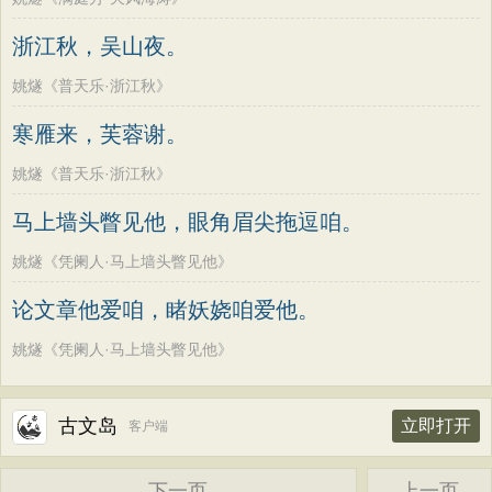
浙江秋，吴山夜。
姚燧《普天乐·浙江秋》
寒雁来，芙蓉谢。
姚燧《普天乐·浙江秋》
马上墙头瞥见他，眼角眉尖拖逗咱。
姚燧《凭阑人·马上墙头瞥见他》
论文章他爱咱，睹妖娆咱爱他。
姚燧《凭阑人·马上墙头瞥见他》
古文岛
立即打开
客户端
下一页
上一页