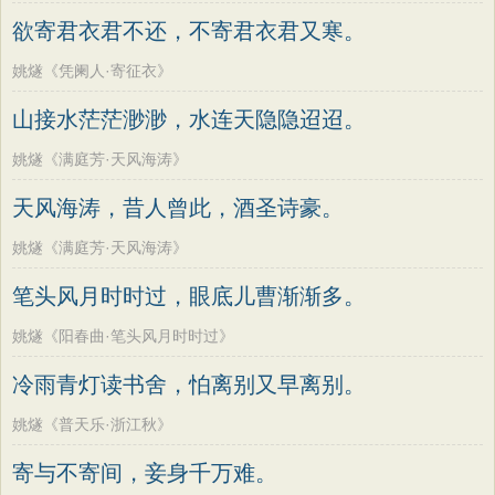
老子
史记
中庸
礼记
尚书
晋书
高适
方干
李峤
赵嘏
贺铸
郑谷
欲寄君衣君不还，不寄君衣君又寒。
左传
论衡
管子
说苑
列子
国语
郑燮
张说
张炎
白居易
辛弃疾
姚燧《凭阑人·寄征衣》
节日
春节
元宵节
寒食节
清明节
李清照
刘禹锡
李商隐
陶渊明
山接水茫茫渺渺，水连天隐隐迢迢。
端午节
七夕节
中秋节
重阳节
孟浩然
柳宗元
王安石
欧阳修
姚燧《满庭芳·天风海涛》
韩非子
罗织经
菜根谭
红楼梦
韦应物
温庭筠
刘长卿
王昌龄
天风海涛，昔人曾此，酒圣诗豪。
弟子规
战国策
后汉书
淮南子
杨万里
诸葛亮
范仲淹
陆龟蒙
商君书
水浒传
西游记
姚燧《满庭芳·天风海涛》
晏几道
周邦彦
杜荀鹤
吴文英
格言联璧
围炉夜话
增广贤文
笔头风月时时过，眼底儿曹渐渐多。
马致远
皮日休
左丘明
张九龄
吕氏春秋
文心雕龙
醒世恒言
权德舆
黄庭坚
司马迁
皇甫冉
姚燧《阳春曲·笔头风月时时过》
警世通言
幼学琼林
小窗幽记
卓文君
文天祥
刘辰翁
陈子昂
冷雨青灯读书舍，怕离别又早离别。
三国演义
贞观政要
纳兰性德
姚燧《普天乐·浙江秋》
寄与不寄间，妾身千万难。