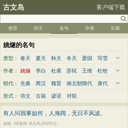
古文岛
客户端下载
推荐
诗文
名句
作者
古籍
姚燧的名句
类型：
春天
夏天
秋天
冬天
爱国
写雪
思念
爱情
思乡
离别
月亮
梅花
作者：
姚燧
李白
杜甫
苏轼
王维
杜牧
励志
荷花
写雨
友情
感恩
写风
陆游
李煜
元稹
韩愈
岑参
齐己
朝代：
先秦
两汉
魏晋
南北朝
隋代
唐代
西湖
读书
菊花
长江
黄河
竹子
贾岛
柳永
曹操
李贺
曹植
张籍
五代
宋代
金朝
元代
明代
清代
形式：
诗文
古籍
谚语
对联
哲理
泰山
边塞
柳树
写鸟
桃花
孟郊
皎然
许浑
罗隐
贯休
韦庄
老师
母亲
伤感
田园
写云
庐山
屈原
王勃
张祜
王建
晏殊
岳飞
有人问我事如何，人海阔，无日不风波。
山水
星星
荀子
孟子
论语
墨子
姚合
卢纶
秦观
钱起
朱熹
韩偓
姚燧《阳春曲·笔头风月时时过》