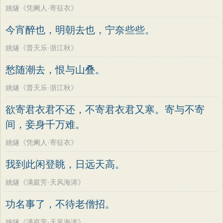
姚燧《凭阑人·寄征衣》
今宵醉也，明朝去也，宁奈些些。
姚燧《普天乐·浙江秋》
愁随潮去，恨与山叠。
姚燧《普天乐·浙江秋》
欲寄君衣君不还，不寄君衣君又寒。寄与不寄
间，妾身千万难。
姚燧《凭阑人·寄征衣》
我到此闲登眺，日远天高。
姚燧《满庭芳·天风海涛》
功名事了，不待老僧招。
姚燧《满庭芳·天风海涛》