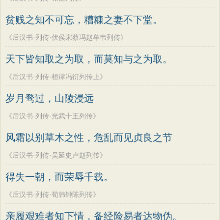
贫贱之知不可忘，糟糠之妻不下堂。
《后汉书·列传·伏侯宋蔡冯赵牟韦列传》
天下皆知取之为取，而莫知与之为取。
《后汉书·列传·桓谭冯衍列传上》
岁月骛过，山陵浸远
《后汉书·列传·光武十王列传》
风霜以别草木之性，危乱而见贞良之节
《后汉书·列传·吴延史卢赵列传》
得失一朝，而荣辱千载。
《后汉书·列传·荀韩钟陈列传》
亲履艰难者知下情，备经险易者达物伪。