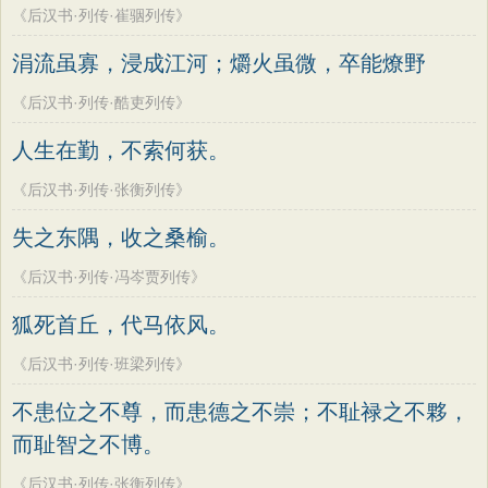
论语
墨子
老子
史记
中庸
礼记
《后汉书·列传·崔骃列传》
方干
李峤
赵嘏
贺铸
郑谷
郑燮
尚书
晋书
左传
论衡
管子
说苑
张说
张炎
白居易
辛弃疾
李清照
涓流虽寡，浸成江河；爝火虽微，卒能燎野
列子
国语
节日
春节
元宵节
刘禹锡
李商隐
陶渊明
孟浩然
《后汉书·列传·酷吏列传》
寒食节
清明节
端午节
七夕节
柳宗元
王安石
欧阳修
韦应物
人生在勤，不索何获。
中秋节
重阳节
韩非子
罗织经
温庭筠
刘长卿
王昌龄
杨万里
《后汉书·列传·张衡列传》
菜根谭
红楼梦
弟子规
战国策
诸葛亮
范仲淹
陆龟蒙
晏几道
失之东隅，收之桑榆。
后汉书
淮南子
商君书
水浒传
周邦彦
杜荀鹤
吴文英
马致远
《后汉书·列传·冯岑贾列传》
西游记
格言联璧
围炉夜话
皮日休
左丘明
张九龄
权德舆
增广贤文
吕氏春秋
文心雕龙
狐死首丘，代马依风。
黄庭坚
司马迁
皇甫冉
卓文君
醒世恒言
警世通言
幼学琼林
《后汉书·列传·班梁列传》
文天祥
刘辰翁
陈子昂
小窗幽记
三国演义
贞观政要
纳兰性德
不患位之不尊，而患德之不崇；不耻禄之不夥，
而耻智之不博。
《后汉书·列传·张衡列传》