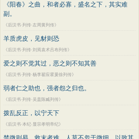
《阳春》之曲，和者必寡，盛名之下，其实难
副。
《后汉书·列传·左周黄列传》
羊质虎皮，见豺则恐
《后汉书·列传·刘焉袁术吕布列传》
爱之则不觉其过，恶之则不知其善
《后汉书·列传·杨李翟应霍爰徐列传》
弱者仁之助也，强者怨之归也。
《后汉书·列传·吴盖陈臧列传》
拨乱反正，以宁天下
《后汉书·本纪·显宗孝明帝纪》
禁微则易，救末者难，人莫不忽于微细，以致其