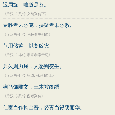
退周旋，唯道是务。
《后汉书·列传·文苑列传下》
专胜者未必克，挟疑者未必败。
《后汉书·列传·乌桓鲜卑列传》
节用储蓄，以备凶灾
《后汉书·本纪·肃宗孝章帝纪》
兵久则力屈，人愁则变生。
《后汉书·列传·桓谭冯衍列传上》
狗马饰雕文，土木被缇绣。
《后汉书·列传·宦者列传》
仕宦当作执金吾，娶妻当得阴丽华。