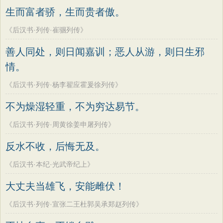
生而富者骄，生而贵者傲。
《后汉书·列传·崔骃列传》
善人同处，则日闻嘉训；恶人从游，则日生邪
情。
《后汉书·列传·杨李翟应霍爰徐列传》
不为燥湿轻重，不为穷达易节。
《后汉书·列传·周黄徐姜申屠列传》
反水不收，后悔无及。
《后汉书·本纪·光武帝纪上》
大丈夫当雄飞，安能雌伏！
《后汉书·列传·宣张二王杜郭吴承郑赵列传》