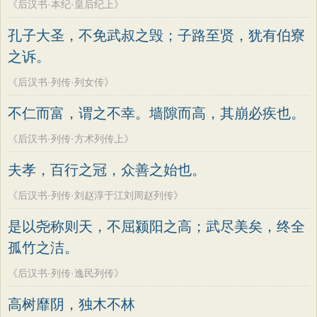
《后汉书·本纪·皇后纪上》
孔子大圣，不免武叔之毁；子路至贤，犹有伯寮
之诉。
《后汉书·列传·列女传》
不仁而富，谓之不幸。墙隙而高，其崩必疾也。
《后汉书·列传·方术列传上》
夫孝，百行之冠，众善之始也。
《后汉书·列传·刘赵淳于江刘周赵列传》
是以尧称则天，不屈颍阳之高；武尽美矣，终全
孤竹之洁。
《后汉书·列传·逸民列传》
高树靡阴，独木不林