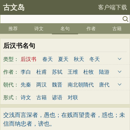
古文岛
客户端下载
推荐
诗文
名句
作者
古籍
后汉书名句
类型：
后汉书
春天
夏天
秋天
冬天
爱国
写雪
思念
爱情
思乡
离别
作者：
李白
杜甫
苏轼
王维
杜牧
陆游
月亮
梅花
励志
荷花
写雨
友情
李煜
元稹
韩愈
岑参
齐己
贾岛
朝代：
先秦
两汉
魏晋
南北朝
隋代
唐代
感恩
写风
西湖
读书
菊花
长江
柳永
曹操
李贺
曹植
张籍
孟郊
五代
宋代
金朝
元代
明代
清代
形式：
诗文
古籍
谚语
对联
黄河
竹子
哲理
泰山
边塞
柳树
皎然
许浑
罗隐
贯休
韦庄
屈原
写鸟
桃花
老师
母亲
伤感
田园
王勃
张祜
王建
晏殊
岳飞
姚合
交浅而言深者，愚也；在贱而望贵者，惑也；未
写云
庐山
山水
星星
荀子
孟子
信而纳忠者，谤也。
卢纶
秦观
钱起
朱熹
韩偓
高适