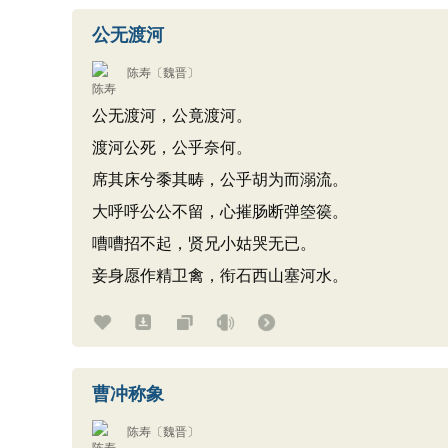
公无渡河
陈寿
〔魏晋〕
公无渡河，公竟渡河。
渡河公死，公乎奈何。
席其床兮黍其畴，公乎胡为而溺流。
大呼呼公公不留，心摧肠断弹箜篌。
嘈嘈招不起，贤兄小姑哭无已。
妾身愿作精卫禽，衔石西山塞河水。
曹冲称象
陈寿
〔魏晋〕