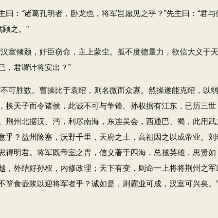
：“诸葛孔明者，卧龙也，将军岂愿见之乎？”先主曰：“君与
顾之。”
汉室倾颓，奸臣窃命，主上蒙尘。孤不度德量力，欲信大义于
已，君谓计将安出？”
不可胜数。曹操比于袁绍，则名微而众寡。然操遂能克绍，以
，挟天子而令诸侯，此诚不可与争锋。孙权据有江东，已历三世
。荆州北据汉、沔，利尽南海，东连吴会，西通巴、蜀，此用武
意乎？益州险塞，沃野千里，天府之土，高祖因之以成帝业。刘
思得明君。将军既帝室之胄，信义著于四海，总揽英雄，思贤如
越，外结好孙权，内修政理；天下有变，则命一上将将荆州之军
不箪食壶浆以迎将军者乎？诚如是，则霸业可成，汉室可兴矣。