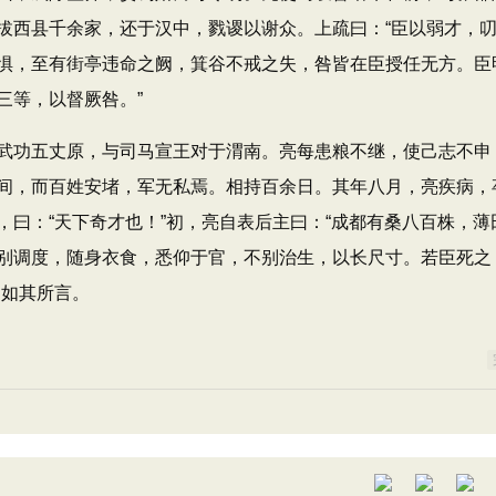
拔西县千余家，还于汉中，戮谡以谢众。上疏曰：“臣以弱才，
惧，至有街亭违命之阙，箕谷不戒之失，咎皆在臣授任无方。臣
三等，以督厥咎。”
功五丈原，与司马宣王对于渭南。亮每患粮不继，使己志不申
间，而百姓安堵，军无私焉。相持百余日。其年八月，亮疾病，
曰：“天下奇才也！”初，亮自表后主曰：“成都有桑八百株，薄
别调度，随身衣食，悉仰于官，不别治生，以长尺寸。若臣死之
，如其所言。