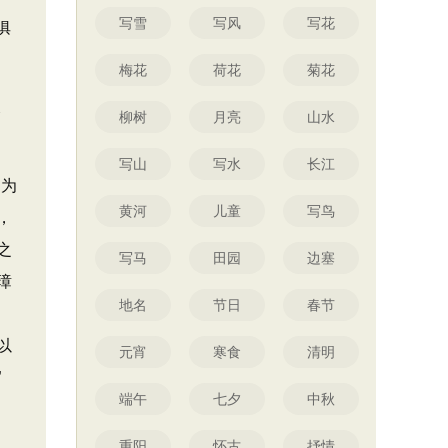
写雪
写风
写花
俱
梅花
荷花
菊花
天
柳树
月亮
山水
写山
写水
长江
弱为
黄河
儿童
写鸟
，
之
写马
田园
边塞
璋
地名
节日
春节
以
元宵
寒食
清明
”
端午
七夕
中秋
重阳
怀古
抒情