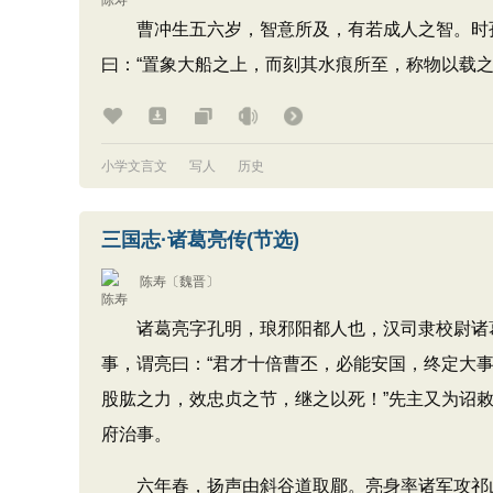
曹冲生五六岁，智意所及，有若成人之智。时孙
曰：“置象大船之上，而刻其水痕所至，称物以载之
小学文言文
写人
历史
三国志·诸葛亮传(节选)
陈寿
〔魏晋〕
诸葛亮字孔明，琅邪阳都人也，汉司隶校尉诸葛
事，谓亮曰：“君才十倍曹丕，必能安国，终定大事
股肱之力，效忠贞之节，继之以死！”先主又为诏敕
府治事。
六年春，扬声由斜谷道取郿。亮身率诸军攻祁山