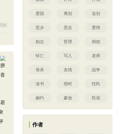
爱国
离别
送别
完善
思乡
思念
爱情
励志
哲理
闺怨
悼亡
写人
老师
母亲
友情
战争
读书
惜时
忧民
婉约
豪放
民谣
，若
臾
平
作者