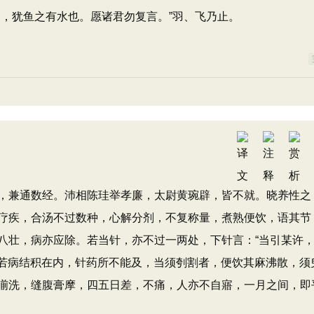
，犹鱼之有水也。愿诸君勿复言。”羽、飞乃止。
兼通数经。沛相陈珪举孝廉，太尉黄琬辟，皆不就。晓养性之
疗疾，合汤不过数种，心解分剂，不复称量，煮熟便饮，语其节
八壮，病亦应除。若当针，亦不过一两处，下针言：“当引某许
。若病结积在内，针药所不能及，当须刳割者，便饮其麻沸散，须
湔洗，缝腹膏摩，四五日差，不痛，人亦不自寤，一月之间，即