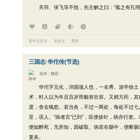
关羽、张飞等不悦，先主解之曰：“孤之有孔明
初中文言文
史传文
赞美
三国志·华佗传(节选)
陈寿
〔魏晋〕
华佗字元化，沛国谯人也，一名旉。游学徐土，
术，时人以为年且百岁而貌有壮容。又精方药，其
度，舍去辄愈。若当灸，不过一两处，每处不过七
至，语人。”病者言“已到”，应便拔针，病亦行差
便如醉死，无所知，因破取。病若在肠中，便断肠
复矣。