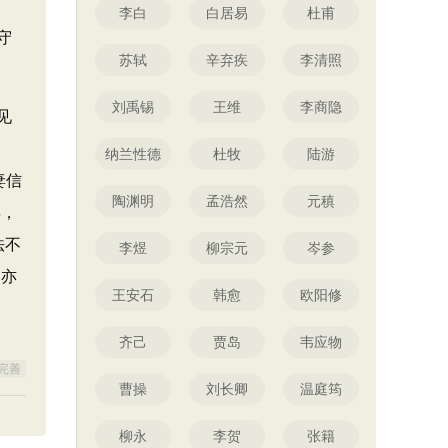
李白
白居易
杜甫
守
苏轼
辛弃疾
李清照
刘禹锡
王维
李商隐
见
纳兰性德
杜牧
陆游
妻信
陶渊明
孟浩然
元稹
县，
法不
李煜
柳宗元
岑参
，亦
王安石
韩愈
欧阳修
齐己
贾岛
韦应物
完善
曹操
刘长卿
温庭筠
柳永
李贺
张籍