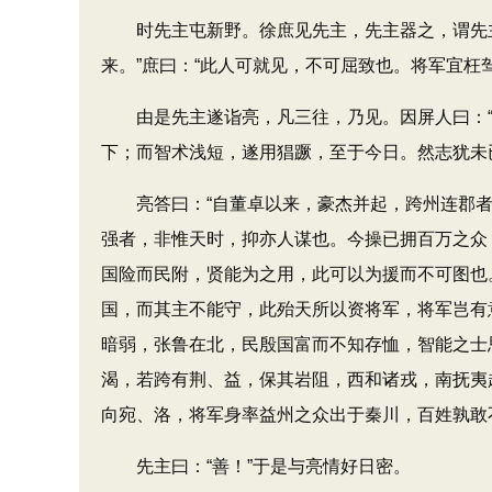
时先主屯新野。徐庶见先主，先主器之，谓先主曰
来。”庶曰：“此人可就见，不可屈致也。将军宜枉驾
由是先主遂诣亮，凡三往，乃见。因屏人曰：“
下；而智术浅短，遂用猖蹶，至于今日。然志犹未
亮答曰：“自董卓以来，豪杰并起，跨州连郡者
强者，非惟天时，抑亦人谋也。今操已拥百万之众
国险而民附，贤能为之用，此可以为援而不可图也
国，而其主不能守，此殆天所以资将军，将军岂有
暗弱，张鲁在北，民殷国富而不知存恤，智能之士
渴，若跨有荆、益，保其岩阻，西和诸戎，南抚夷
向宛、洛，将军身率益州之众出于秦川，百姓孰敢
先主曰：“善！”于是与亮情好日密。