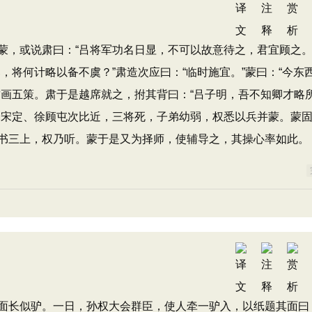
，或说肃曰：“吕将军功名日显，不可以故意待之，君宜顾之。
，将何计略以备不虞？”肃造次应曰：“临时施宜。”蒙曰：“今东
肃画五策。肃于是越席就之，拊其背曰：“吕子明，吾不知卿才略
、宋定、徐顾屯次比近，三将死，子弟幼弱，权悉以兵并蒙。蒙
书三上，权乃听。蒙于是又为择师，使辅导之，其操心率如此。
长似驴。一日，孙权大会群臣，使人牵一驴入，以纸题其面曰