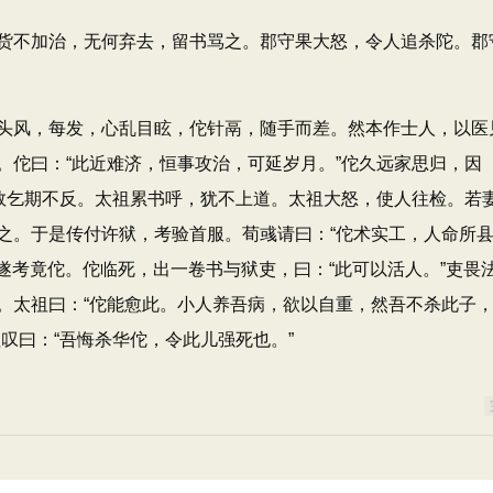
不加治，无何弃去，留书骂之。郡守果大怒，令人追杀陀。郡
风，每发，心乱目眩，佗针鬲，随手而差。然本作士人，以医
。佗曰：“此近难济，恒事攻治，可延岁月。”佗久远家思归，因
，数乞期不反。太祖累书呼，犹不上道。太祖大怒，使人往检。若
之。于是传付许狱，考验首服。荀彧请曰：“佗术实工，人命所
”遂考竟佗。佗临死，出一卷书与狱吏，曰：“此可以活人。”吏畏
。太祖曰：“佗能愈此。小人养吾病，欲以自重，然吾不杀此子
叹曰：“吾悔杀华佗，令此儿强死也。”