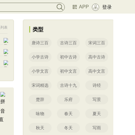
APP
登录
列表
类型
唐诗三百
古诗三百
宋词三百
小学古诗
初中古诗
高中古诗
小学文言
初中文言
高中文言
宋词精选
古诗十九
诗经
楚辞
乐府
写景
咏物
春天
夏天
直
秋天
冬天
写雨