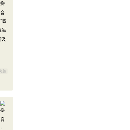
”遂
西虽
所及
固
完善
：