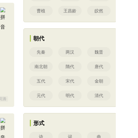
曹植
王昌龄
皎然
朝代
先秦
两汉
魏晋
南北朝
隋代
唐代
五代
宋代
金朝
元代
明代
清代
完善
形式
诗
词
曲