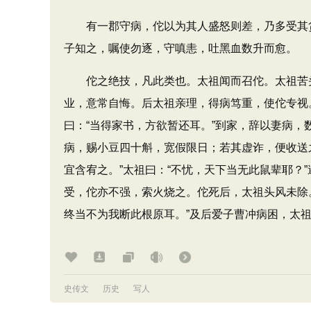
有一郡守病，佗以为其人盛怒则差，乃多受其货
子知之，嘱使勿逐，守嗔恚，吐黑血数升而愈。
佗之绝技，凡此类也。太祖闻而召佗。太祖苦头
业，意常自悔。后太祖亲理，得病笃重，使佗专视
曰：“当得家书，方欲暂还耳。”到家，辞以妻病
病，赐小豆四十斛，宽假限日；若其虚诈，便收送
宜含宥之。”太祖曰：“不忧，天下当无此鼠辈耶？
受，佗亦不强，索火烧之。佗死后，太祖头风未除
终当不为我断此根原耳。”及后爱子曹冲病困，太祖
史传文
历史
写人