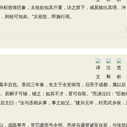
权曾致巨象，太祖欲知其斤重，访之群下，咸莫能出其理。冲
，则校可知矣。”太祖悦，即施行焉。
丰后也。章武三年春，先主于永安病笃，召亮于成都，属以后
。若嗣子可辅，辅之；如其不才，君可自取。”亮涕泣曰：“臣敢
后主曰：“汝与丞相从事，事之如父。”建兴元年，封亮武乡侯，
，戎陈整齐，赏罚肃而号令明。亮使马谡督诸军在前，与张郃