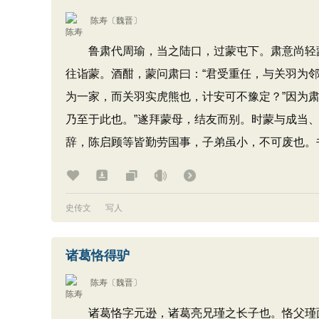
陈寿
〔魏晋〕
鲁肃代周瑜，当之陆口，过蒙屯下。肃意尚轻蒙
往诣蒙。酒酣，蒙问肃曰：“君受重任，与关羽为邻
为一家，而关羽实虎熊也，计安可不豫定？”因为
乃至于此也。”遂拜蒙母，结友而别。时蒙与成当
辞，陈启顾等皆勤劳国事，子弟虽小，不可废也。
史传文
写人
诸葛恪得驴
陈寿
〔魏晋〕
诸葛恪字元逊，诸葛亮兄瑾之长子也。恪父瑾面