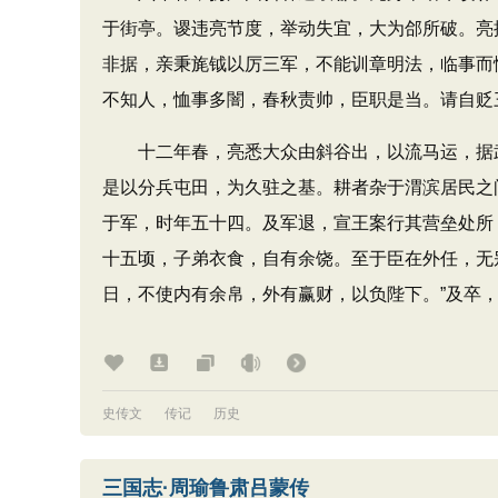
于街亭。谡违亮节度，举动失宜，大为郃所破。亮
非据，亲秉旄钺以厉三军，不能训章明法，临事而
不知人，恤事多闇，春秋责帅，臣职是当。请自贬
十二年春，亮悉大众由斜谷出，以流马运，据武
是以分兵屯田，为久驻之基。耕者杂于渭滨居民之
于军，时年五十四。及军退，宣王案行其营垒处所，
十五顷，子弟衣食，自有余饶。至于臣在外任，无
日，不使内有余帛，外有赢财，以负陛下。”及卒
史传文
传记
历史
三国志·周瑜鲁肃吕蒙传