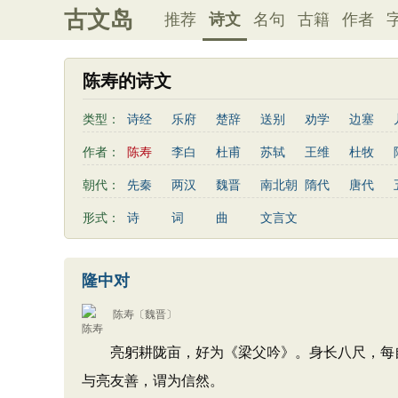
古文岛
推荐
诗文
名句
古籍
作者
陈寿的诗文
类型：
诗经
乐府
楚辞
送别
劝学
边塞
思乡
咏物
爱情
田园
民歌
民谣
作者：
陈寿
李白
杜甫
苏轼
王维
杜牧
秋思
哲理
离别
梅花
叙事
写雪
李贺
曹植
张籍
孟郊
皎然
许浑
朝代：
先秦
两汉
魏晋
南北朝
隋代
唐代
散曲
感怀
饮酒
落花
桃花
写雨
姚合
卢纶
秦观
钱起
朱熹
韩偓
形式：
诗
词
曲
文言文
寒食节
清明节
端午节
七夕节
中秋节
白居易
辛弃疾
李清照
刘禹锡
李商隐
初中古诗
高中古诗
小学文言文
初中文言
刘长卿
王昌龄
杨万里
诸葛亮
范仲淹
隆中对
古诗十九首
左丘明
张九龄
权德舆
黄庭坚
司马迁
陈寿
〔魏晋〕
亮躬耕陇亩，好为《梁父吟》。身长八尺，每自
与亮友善，谓为信然。