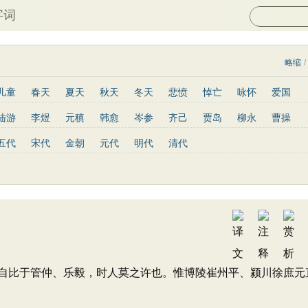
字词
略缩
/
儿童
春天
夏天
秋天
冬天
悲愤
悼亡
咏怀
爱国
山水
怀古
咏史
散文
闺怨
抒情
赞美
咏柳
读书
陆游
李煜
元稹
韩愈
岑参
齐己
贾岛
柳永
曹操
写景
月亮
长诗
励志
战争
荷花
题画
感恩
动物
罗隐
贯休
韦庄
屈原
王勃
张祜
王建
晏殊
岳飞
五代
宋代
金朝
元代
明代
清代
青春
写山
劝学
论诗
游仙
节日
春节
元宵节
高适
方干
李峤
赵嘏
贺铸
郑谷
郑燮
张说
张炎
重阳节
托物言志
古文观止
宋词精选
小学古诗
陶渊明
孟浩然
柳宗元
王安石
欧阳修
韦应物
温庭筠
文
高中文言文
唐诗三百首
古诗三百首
宋词三百首
陆龟蒙
晏几道
周邦彦
杜荀鹤
吴文英
马致远
皮日休
皇甫冉
卓文君
文天祥
刘辰翁
陈子昂
纳兰性德
比于管仲、乐毅，时人莫之许也。惟博陵崔州平、颍川徐庶元