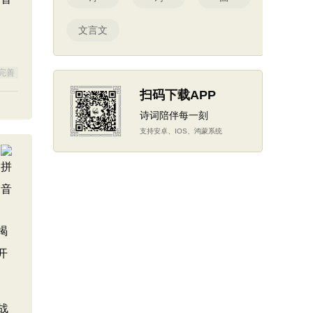
文言文
完善
扫码下载APP
诗词陪伴每一刻
支持安卓、IOS、鸿蒙系统
竭
开
战