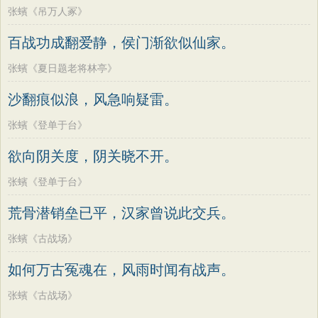
张蠙《吊万人冢》
百战功成翻爱静，侯门渐欲似仙家。
张蠙《夏日题老将林亭》
沙翻痕似浪，风急响疑雷。
张蠙《登单于台》
欲向阴关度，阴关晓不开。
张蠙《登单于台》
荒骨潜销垒已平，汉家曾说此交兵。
张蠙《古战场》
如何万古冤魂在，风雨时闻有战声。
张蠙《古战场》