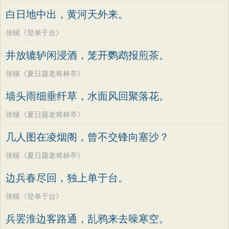
老子
史记
中庸
礼记
尚书
晋书
高适
方干
李峤
赵嘏
贺铸
郑谷
白日地中出，黄河天外来。
左传
论衡
管子
说苑
列子
国语
郑燮
张说
张炎
白居易
辛弃疾
张蠙《登单于台》
节日
春节
元宵节
寒食节
清明节
李清照
刘禹锡
李商隐
陶渊明
井放辘轳闲浸酒，笼开鹦鹉报煎茶。
端午节
七夕节
中秋节
重阳节
孟浩然
柳宗元
王安石
欧阳修
张蠙《夏日题老将林亭》
韩非子
罗织经
菜根谭
红楼梦
韦应物
温庭筠
刘长卿
王昌龄
墙头雨细垂纤草，水面风回聚落花。
弟子规
战国策
后汉书
淮南子
杨万里
诸葛亮
范仲淹
陆龟蒙
商君书
水浒传
西游记
张蠙《夏日题老将林亭》
晏几道
周邦彦
杜荀鹤
吴文英
格言联璧
围炉夜话
增广贤文
几人图在凌烟阁，曾不交锋向塞沙？
马致远
皮日休
左丘明
张九龄
吕氏春秋
文心雕龙
醒世恒言
权德舆
黄庭坚
司马迁
皇甫冉
张蠙《夏日题老将林亭》
警世通言
幼学琼林
小窗幽记
卓文君
文天祥
刘辰翁
陈子昂
边兵春尽回，独上单于台。
三国演义
贞观政要
纳兰性德
张蠙《登单于台》
兵罢淮边客路通，乱鸦来去噪寒空。