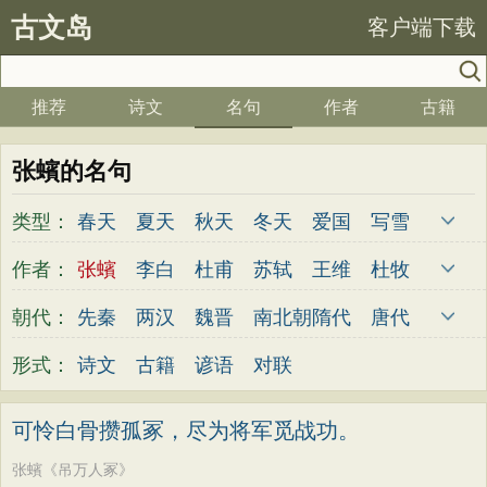
古文岛
客户端下载
推荐
诗文
名句
作者
古籍
张蠙的名句
类型：
春天
夏天
秋天
冬天
爱国
写雪
思念
爱情
思乡
离别
月亮
梅花
作者：
张蠙
李白
杜甫
苏轼
王维
杜牧
励志
荷花
写雨
友情
感恩
写风
陆游
李煜
元稹
韩愈
岑参
齐己
朝代：
先秦
两汉
魏晋
南北朝
隋代
唐代
西湖
读书
菊花
长江
黄河
竹子
贾岛
柳永
曹操
李贺
曹植
张籍
五代
宋代
金朝
元代
明代
清代
形式：
诗文
古籍
谚语
对联
哲理
泰山
边塞
柳树
写鸟
桃花
孟郊
皎然
许浑
罗隐
贯休
韦庄
老师
母亲
伤感
田园
写云
庐山
屈原
王勃
张祜
王建
晏殊
岳飞
可怜白骨攒孤冢，尽为将军觅战功。
山水
星星
荀子
孟子
论语
墨子
姚合
卢纶
秦观
钱起
朱熹
韩偓
张蠙《吊万人冢》