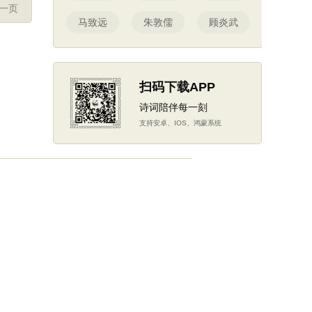
一页
马致远
朱敦儒
顾炎武
扫码下载APP
诗词陪伴每一刻
支持安卓、IOS、鸿蒙系统