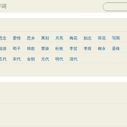
字词
思念
爱情
思乡
离别
月亮
梅花
励志
荷花
写雨
长江
黄河
竹子
哲理
泰山
边塞
柳树
写鸟
桃花
陆游
荀子
韩愈
曹操
杜牧
李贺
李煜
柳永
晏殊
山水
星星
老子
史记
论语
庄子
孟子
中庸
易传
岑参
姜夔
孟郊
韦庄
元稹
曾巩
苏辙
唐寅
张先
五代
宋代
金朝
元代
明代
清代
列子
管子
晋书
节日
春节
元宵节
寒食节
清明节
于谦
杨慎
宋玉
阮籍
张籍
辛弃疾
李清照
白居易
红楼梦
鬼谷子
三国志
韩非子
战国策
淮南子
三字经
欧阳修
王安石
范仲淹
杨万里
黄庭坚
王昌龄
龚自珍
子兵法
小窗幽记
围炉夜话
格言联璧
文心雕龙
三国演义
韦应物
刘长卿
司马光
晏几道
司马迁
元好问
曹雪芹
骆宾王
王守仁
关汉卿
马致远
朱敦儒
顾炎武
纳兰性德