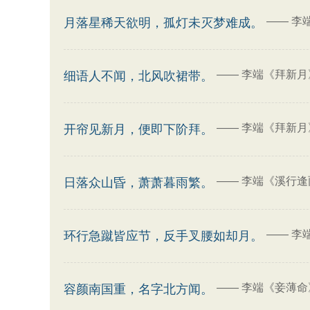
——
李
月落星稀天欲明，孤灯未灭梦难成。
——
李端《拜新月
细语人不闻，北风吹裙带。
——
李端《拜新月
开帘见新月，便即下阶拜。
——
李端《溪行逢
日落众山昏，萧萧暮雨繁。
——
李
环行急蹴皆应节，反手叉腰如却月。
——
李端《妾薄命
容颜南国重，名字北方闻。