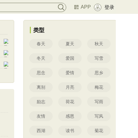
APP
登录
类型
春天
夏天
秋天
冬天
爱国
写雪
思念
爱情
思乡
离别
月亮
梅花
励志
荷花
写雨
友情
感恩
写风
西湖
读书
菊花