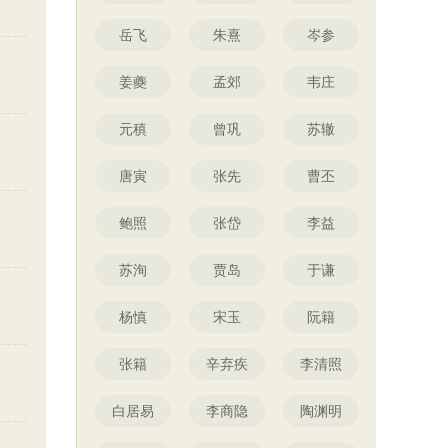
岳飞
朱熹
岑参
姜夔
孟郊
韦庄
元稹
曾巩
苏辙
唐寅
张先
曹丕
鲍照
张岱
李益
苏洵
贾岛
于谦
杨慎
宋玉
阮籍
张籍
辛弃疾
李清照
白居易
李商隐
陶渊明