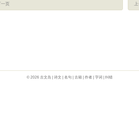
下一页
上
© 2026
古文岛
|
诗文
|
名句
|
古籍
|
作者
|
字词
|
纠错