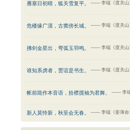
——
李端《度关山
雁塞日初晴，狐关雪复平。
——
李端《度关山
危楼缘广漠，古窦傍长城。
——
李端《度关山
拂剑金星出，弯弧玉羽鸣。
——
李端《度关山
谁知系虏者，贾谊是书生。
——
李
帐前跪作本音语，拾襟搅袖为君舞。
——
李端《妾薄命
新人莫恃新，秋至会无春。