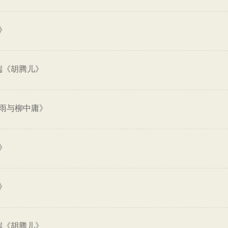
》
端《胡腾儿》
雨与柳中庸》
》
》
端《胡腾儿》