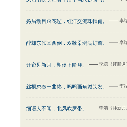
——
李
扬眉动目踏花毡，红汗交流珠帽偏。
——
李
醉却东倾又西倒，双靴柔弱满灯前。
——
李端《拜新月
开帘见新月，即便下阶拜。
——
李
丝桐忽奏一曲终，呜呜画角城头发。
——
李端《拜新月
细语人不闻，北风吹罗带。