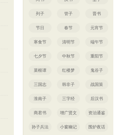
列子
管子
晋书
节日
春节
元宵节
寒食节
清明节
端午节
七夕节
中秋节
重阳节
菜根谭
红楼梦
鬼谷子
三国志
韩非子
战国策
淮南子
三字经
后汉书
商君书
增广贤文
资治通鉴
孙子兵法
小窗幽记
围炉夜话