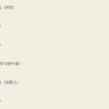
端《闺情》
》
》
雨与柳中庸》
端《胡腾儿》
》