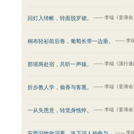
——
李端《妾薄命
回灯入绮帐，转面脱罗裙。
——
李
桐布轻衫前后卷，葡萄长带一边垂。
——
李端《溪行逢
那堪两处宿，共听一声猿。
——
李端《妾薄命
折步教人学，偷香与客熏。
——
李端《妾薄命
一从失恩意，转觉身憔悴。
——
李
安西旧牧收泪看，洛下词人抄曲与。