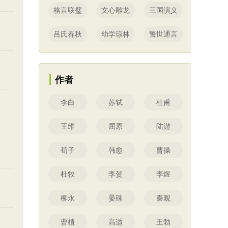
格言联璧
文心雕龙
三国演义
吕氏春秋
幼学琼林
警世通言
作者
李白
苏轼
杜甫
王维
屈原
陆游
荀子
韩愈
曹操
杜牧
李贺
李煜
柳永
晏殊
秦观
曹植
高适
王勃