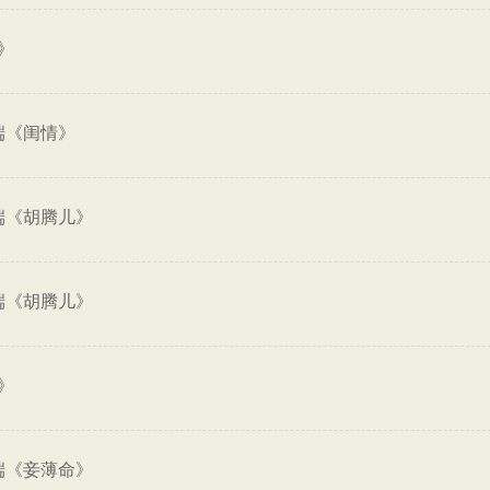
》
端《闺情》
端《胡腾儿》
端《胡腾儿》
》
端《妾薄命》