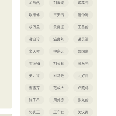
孟浩然
刘禹锡
诸葛亮
欧阳修
王安石
范仲淹
杨万里
黄庭坚
王昌龄
龚自珍
温庭筠
谢灵运
文天祥
柳宗元
曾国藩
韦应物
刘长卿
司马光
晏几道
司马迁
元好问
曹雪芹
范成大
卢照邻
陈子昂
周邦彦
张九龄
骆宾王
王守仁
关汉卿