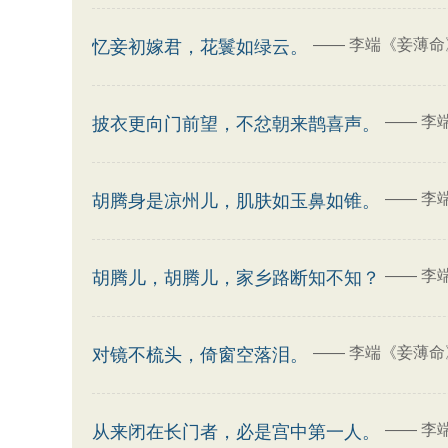
——
李端《妾薄命
忆妾初嫁君，花鬟如绿云。
——
李
披衣更向门前望，不忿朝来鹊喜声。
——
李
胡腾身是凉州儿，肌肤如玉鼻如锥。
——
李
胡腾儿，胡腾儿，家乡路断知不知？
——
李端《妾薄命
对镜不梳头，倚窗空落泪。
——
李
从来闭在长门者，必是宫中第一人。