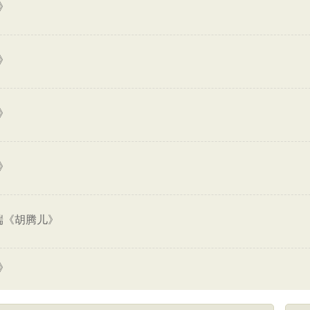
》
》
》
》
端《胡腾儿》
》