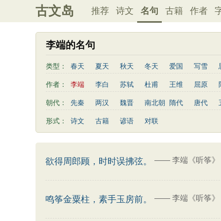
古文岛
推荐
诗文
名句
古籍
作者
李端的名句
类型：
春天
夏天
秋天
冬天
爱国
写雪
友情
感恩
写风
西湖
读书
菊花
作者：
李端
李白
苏轼
杜甫
王维
屈原
老师
母亲
伤感
田园
写云
庐山
秦观
曹植
高适
王勃
岳飞
朱熹
朝代：
先秦
两汉
魏晋
南北朝
隋代
唐代
左传
荀子
礼记
尚书
汉书
墨子
曹丕
鲍照
张岱
李益
苏洵
贾岛
形式：
诗文
古籍
谚语
对联
端午节
七夕节
中秋节
重阳节
菜根谭
李商隐
陶渊明
孟浩然
刘禹锡
诸葛亮
后汉书
商君书
增广贤文
资治通鉴
孙
温庭筠
谢灵运
文天祥
柳宗元
曾国藩
吕氏春秋
幼学琼林
警世通言
范成大
卢照邻
陈子昂
周邦彦
张九龄
——
李端《听筝》
欲得周郎顾，时时误拂弦。
司马相如
——
李端《听筝》
鸣筝金粟柱，素手玉房前。