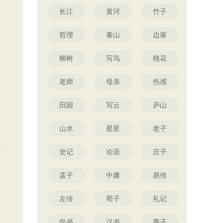
长江
黄河
竹子
哲理
泰山
边塞
柳树
写鸟
桃花
老师
母亲
伤感
田园
写云
庐山
山水
星星
老子
史记
论语
庄子
孟子
中庸
易传
左传
荀子
礼记
尚书
汉书
墨子