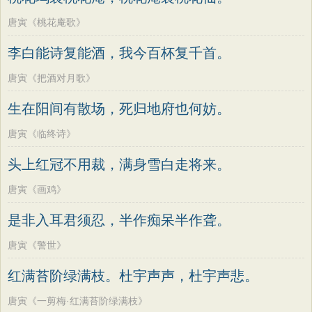
唐寅《桃花庵歌》
李白能诗复能酒，我今百杯复千首。
唐寅《把酒对月歌》
生在阳间有散场，死归地府也何妨。
唐寅《临终诗》
头上红冠不用裁，满身雪白走将来。
唐寅《画鸡》
是非入耳君须忍，半作痴呆半作聋。
唐寅《警世》
红满苔阶绿满枝。杜宇声声，杜宇声悲。
唐寅《一剪梅·红满苔阶绿满枝》