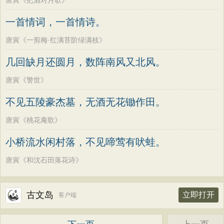
唐寅《把酒对月歌》
一首情词，一首情诗。
唐寅《一剪梅·红满苔阶绿满枝》
几回缺月还圆月，数阵南风又北风。
唐寅《警世》
不见五陵豪杰墓，无酒无花锄作田。
唐寅《桃花庵歌》
小桥流水闲村落，不见啼莺有吠蛙。
唐寅《和沈石田落花诗》
古文岛
立即打开
客户端