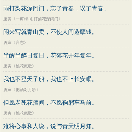
老子
史记
中庸
礼记
尚书
晋书
高适
方干
李峤
赵嘏
贺铸
郑谷
雨打梨花深闭门，忘了青春，误了青春。
左传
论衡
管子
说苑
列子
国语
郑燮
张说
张炎
白居易
辛弃疾
唐寅《一剪梅·雨打梨花深闭门》
节日
春节
元宵节
寒食节
清明节
李清照
刘禹锡
李商隐
陶渊明
闲来写就青山卖，不使人间造孽钱。
端午节
七夕节
中秋节
重阳节
孟浩然
柳宗元
王安石
欧阳修
唐寅《言志》
韩非子
罗织经
菜根谭
红楼梦
韦应物
温庭筠
刘长卿
王昌龄
半醒半醉日复日，花落花开年复年。
弟子规
战国策
后汉书
淮南子
杨万里
诸葛亮
范仲淹
陆龟蒙
商君书
水浒传
西游记
唐寅《桃花庵歌》
晏几道
周邦彦
杜荀鹤
吴文英
格言联璧
围炉夜话
增广贤文
我也不登天子船，我也不上长安眠。
马致远
皮日休
左丘明
张九龄
吕氏春秋
文心雕龙
醒世恒言
权德舆
黄庭坚
司马迁
皇甫冉
唐寅《把酒对月歌》
警世通言
幼学琼林
小窗幽记
卓文君
文天祥
刘辰翁
陈子昂
但愿老死花酒间，不愿鞠躬车马前。
三国演义
贞观政要
纳兰性德
唐寅《桃花庵歌》
难将心事和人说，说与青天明月知。