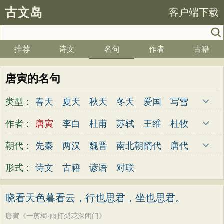
古文岛
客户端下载
推荐
诗文
名句
作者
古籍
唐寅的名句
类型：
春天
夏天
秋天
冬天
爱国
写雪
思念
爱情
思乡
离别
月亮
梅花
作者：
唐寅
李白
杜甫
苏轼
王维
杜牧
励志
荷花
写雨
友情
感恩
写风
陆游
李煜
元稹
韩愈
岑参
齐己
朝代：
先秦
两汉
魏晋
南北朝
隋代
唐代
西湖
读书
菊花
长江
黄河
竹子
贾岛
柳永
曹操
李贺
曹植
张籍
五代
宋代
金朝
元代
明代
清代
形式：
诗文
古籍
谚语
对联
哲理
泰山
边塞
柳树
写鸟
桃花
孟郊
皎然
许浑
罗隐
贯休
韦庄
老师
母亲
伤感
田园
写云
庐山
屈原
王勃
张祜
王建
晏殊
岳飞
晓看天色暮看云，行也思君，坐也思君。
山水
星星
荀子
孟子
论语
墨子
姚合
卢纶
秦观
钱起
朱熹
韩偓
唐寅《一剪梅·雨打梨花深闭门》