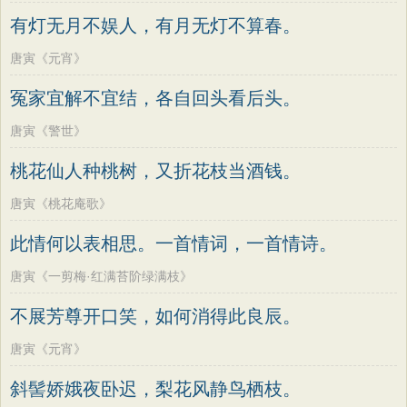
有灯无月不娱人，有月无灯不算春。
唐寅《元宵》
冤家宜解不宜结，各自回头看后头。
唐寅《警世》
桃花仙人种桃树，又折花枝当酒钱。
唐寅《桃花庵歌》
此情何以表相思。一首情词，一首情诗。
唐寅《一剪梅·红满苔阶绿满枝》
不展芳尊开口笑，如何消得此良辰。
唐寅《元宵》
斜髻娇娥夜卧迟，梨花风静鸟栖枝。