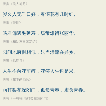
唐寅《美人对月》
岁久人无千日好，春深花有几时红。
唐寅《警世》
昭君偏遇毛延寿，炀帝难留张丽华。
唐寅《和沈石田落花诗》
阳间地府俱相似，只当漂流在异乡。
唐寅《临终诗》
人生不向花前醉，花笑人生也是呆。
唐寅《花下酌酒歌》
雨打梨花深闭门，孤负青春，虚负青春。
唐寅《一剪梅·雨打梨花深闭门》