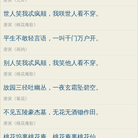
唐寅《元宵》
世人笑我忒疯颠，我咲世人看不穿。
唐寅《桃花庵歌》
平生不敢轻言语，一叫千门万户开。
唐寅《画鸡》
别人笑我忒风颠，我笑他人看不穿。
唐寅《桃花庵歌》
故园三径吐幽丛，一夜玄霜坠碧空。
唐寅《菊花》
不见五陵豪杰墓，无花无酒锄作田。
唐寅《桃花庵歌》
桃花坞裏桃花庵，桃花庵裏桃花仙。