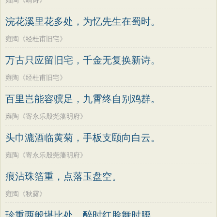
雍陶《晴诗》
浣花溪里花多处，为忆先生在蜀时。
雍陶《经杜甫旧宅》
万古只应留旧宅，千金无复换新诗。
雍陶《经杜甫旧宅》
百里岂能容骥足，九霄终自别鸡群。
雍陶《寄永乐殷尧藩明府》
头巾漉酒临黄菊，手板支颐向白云。
雍陶《寄永乐殷尧藩明府》
痕沾珠箔重，点落玉盘空。
雍陶《秋露》
珍重两般堪比处，醉时红脸舞时腰。