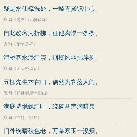
老子
史记
中庸
礼记
尚书
晋书
高适
方干
李峤
赵嘏
贺铸
郑谷
疑是水仙梳洗处，一螺青黛镜中心。
左传
论衡
管子
说苑
列子
国语
郑燮
张说
张炎
白居易
辛弃疾
雍陶《题君山 / 洞庭诗》
节日
春节
元宵节
寒食节
清明节
李清照
刘禹锡
李商隐
陶渊明
自此改名为折柳，任他离恨一条条。
端午节
七夕节
中秋节
重阳节
孟浩然
柳宗元
王安石
欧阳修
雍陶《题情尽桥》
韩非子
罗织经
菜根谭
红楼梦
韦应物
温庭筠
刘长卿
王昌龄
津桥春水浸红霞，烟柳风丝拂岸斜。
弟子规
战国策
后汉书
淮南子
杨万里
诸葛亮
范仲淹
陆龟蒙
商君书
水浒传
西游记
雍陶《天津桥望春》
晏几道
周邦彦
杜荀鹤
吴文英
格言联璧
围炉夜话
增广贤文
五柳先生本在山，偶然为客落人间。
马致远
皮日休
左丘明
张九龄
吕氏春秋
文心雕龙
醒世恒言
权德舆
黄庭坚
司马迁
皇甫冉
雍陶《和孙明府怀旧山》
警世通言
幼学琼林
小窗幽记
卓文君
文天祥
刘辰翁
陈子昂
满庭诗境飘红叶，绕砌琴声滴暗泉。
三国演义
贞观政要
纳兰性德
雍陶《韦处士郊居》
门外晚晴秋色老，万条寒玉一溪烟。