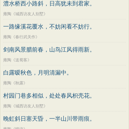
澧水桥西小路斜，日高犹未到君家。
雍陶《城西访友人别墅》
一路缘溪花覆水，不妨闲看不妨行。
雍陶《春行武关作》
剑南风景腊前春，山鸟江风得雨新。
雍陶《送蜀客》
白露暧秋色，月明清漏中。
雍陶《秋露》
村园门巷多相似，处处春风枳壳花。
雍陶《城西访友人别墅》
晚虹斜日塞天昏，一半山川带雨痕。