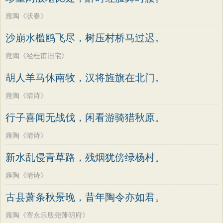
雍陶《状春》
沙崩水槛鸥飞尽，树压村桥马过迟。
雍陶《经杜甫旧宅》
胡人羊马休南牧，汉将旌旗在北门。
雍陶《晴诗》
行子喜闻无战伐，闲看游骑猎秋原。
雍陶《晴诗》
新水乱侵青草路，残烟犹傍绿杨村。
雍陶《晴诗》
古县萧条秋景晚，昔年陶令亦如君。
雍陶《寄永乐殷尧藩明府》