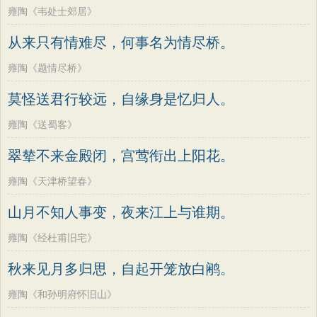
雍陶《韦处士郊居》
从来只有情难尽，何事名为情尽桥。
雍陶《题情尽桥》
莫怪送君行较远，自缘身是忆归人。
雍陶《送蜀客》
翠辇不来金殿闭，宫莺衔出上阳花。
雍陶《天津桥望春》
山月不知人事变，夜来江上与谁期。
雍陶《经杜甫旧宅》
秋来见月多归思，自起开笼放白鹇。
雍陶《和孙明府怀旧山》