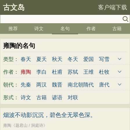
古文岛
客户端下载
推荐
诗文
名句
作者
古籍
雍陶的名句
类型：
春天
夏天
秋天
冬天
爱国
写雪
思念
爱情
思乡
离别
月亮
梅花
作者：
雍陶
李白
杜甫
苏轼
王维
杜牧
励志
荷花
写雨
友情
感恩
写风
陆游
李煜
元稹
韩愈
岑参
齐己
朝代：
先秦
两汉
魏晋
南北朝
隋代
唐代
西湖
读书
菊花
长江
黄河
竹子
贾岛
柳永
曹操
李贺
曹植
张籍
五代
宋代
金朝
元代
明代
清代
形式：
诗文
古籍
谚语
对联
哲理
泰山
边塞
柳树
写鸟
桃花
孟郊
皎然
许浑
罗隐
贯休
韦庄
老师
母亲
伤感
田园
写云
庐山
屈原
王勃
张祜
王建
晏殊
岳飞
烟波不动影沉沉，碧色全无翠色深。
山水
星星
荀子
孟子
论语
墨子
姚合
卢纶
秦观
钱起
朱熹
韩偓
雍陶《题君山 / 洞庭诗》