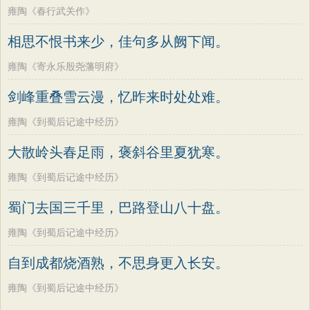
雍陶《春行武关作》
相思不恨书来少，佳句多从阙下闻。
雍陶《寄永乐殷尧藩明府》
剑峰重叠雪云漫，忆昨来时处处难。
雍陶《到蜀后记途中经历》
大散岭头春足雨，褒斜谷里夏犹寒。
雍陶《到蜀后记途中经历》
蜀门去国三千里，巴路登山八十盘。
雍陶《到蜀后记途中经历》
自到成都烧酒熟，不思身更入长安。
雍陶《到蜀后记途中经历》