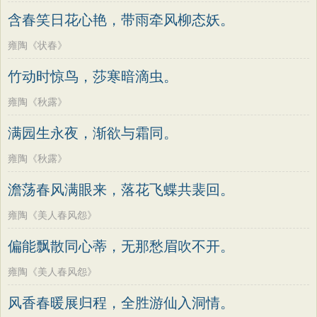
含春笑日花心艳，带雨牵风柳态妖。
雍陶《状春》
竹动时惊鸟，莎寒暗滴虫。
雍陶《秋露》
满园生永夜，渐欲与霜同。
雍陶《秋露》
澹荡春风满眼来，落花飞蝶共裴回。
雍陶《美人春风怨》
偏能飘散同心蒂，无那愁眉吹不开。
雍陶《美人春风怨》
风香春暖展归程，全胜游仙入洞情。