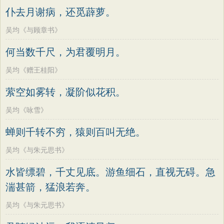
仆去月谢病，还觅薜萝。
吴均《与顾章书》
何当数千尺，为君覆明月。
吴均《赠王桂阳》
萦空如雾转，凝阶似花积。
吴均《咏雪》
蝉则千转不穷，猿则百叫无绝。
吴均《与朱元思书》
水皆缥碧，千丈见底。游鱼细石，直视无碍。急
湍甚箭，猛浪若奔。
吴均《与朱元思书》