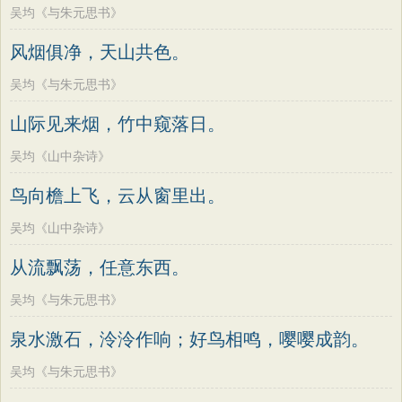
老子
史记
中庸
礼记
尚书
晋书
吴均《与朱元思书》
高适
方干
李峤
赵嘏
贺铸
郑谷
左传
论衡
管子
说苑
列子
国语
郑燮
张说
张炎
白居易
辛弃疾
风烟俱净，天山共色。
节日
春节
元宵节
寒食节
清明节
李清照
刘禹锡
李商隐
陶渊明
吴均《与朱元思书》
端午节
七夕节
中秋节
重阳节
孟浩然
柳宗元
王安石
欧阳修
山际见来烟，竹中窥落日。
韩非子
罗织经
菜根谭
红楼梦
韦应物
温庭筠
刘长卿
王昌龄
吴均《山中杂诗》
弟子规
战国策
后汉书
淮南子
杨万里
诸葛亮
范仲淹
陆龟蒙
鸟向檐上飞，云从窗里出。
商君书
水浒传
西游记
晏几道
周邦彦
杜荀鹤
吴文英
吴均《山中杂诗》
格言联璧
围炉夜话
增广贤文
马致远
皮日休
左丘明
张九龄
吕氏春秋
文心雕龙
醒世恒言
从流飘荡，任意东西。
权德舆
黄庭坚
司马迁
皇甫冉
警世通言
幼学琼林
小窗幽记
吴均《与朱元思书》
卓文君
文天祥
刘辰翁
陈子昂
三国演义
贞观政要
纳兰性德
泉水激石，泠泠作响；好鸟相鸣，嘤嘤成韵。
吴均《与朱元思书》