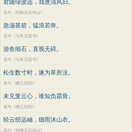
君随绿波远，我逐清风归。
吴均《同柳吴兴何山》
急湍甚箭，猛浪若奔。
吴均《与朱元思书》
游鱼细石，直视无碍。
吴均《与朱元思书》
松生数寸时，遂为草所没。
吴均《赠王桂阳》
未见笼云心，谁知负霜骨。
吴均《赠王桂阳》
轻云纫远岫，细雨沐山衣。
吴均《同柳吴兴何山》