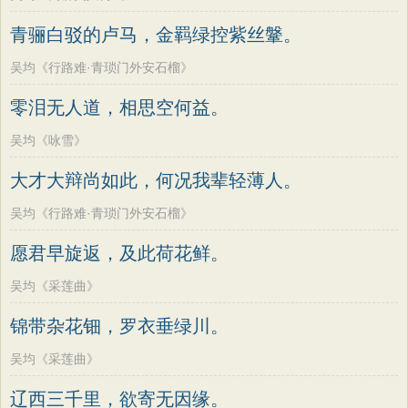
青骊白驳的卢马，金羁绿控紫丝鞶。
吴均《行路难·青琐门外安石榴》
零泪无人道，相思空何益。
吴均《咏雪》
大才大辩尚如此，何况我辈轻薄人。
吴均《行路难·青琐门外安石榴》
愿君早旋返，及此荷花鲜。
吴均《采莲曲》
锦带杂花钿，罗衣垂绿川。
吴均《采莲曲》
辽西三千里，欲寄无因缘。