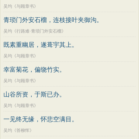
吴均《与顾章书》
青琐门外安石榴，连枝接叶夹御沟。
吴均《行路难·青琐门外安石榴》
既素重幽居，遂葺宇其上。
吴均《与顾章书》
幸富菊花，偏饶竹实。
吴均《与顾章书》
山谷所资，于斯已办。
吴均《与顾章书》
一见终无缘，怀悲空满目。
吴均《答柳恽》