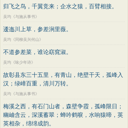
归飞之鸟，千翼竞来；企水之猿，百臂相接。
吴均《与施从事书》
逶迤川上草，参差涧里薇。
吴均《同柳吴兴何山》
不道参差菜，谁论窈窕淑。
吴均《咏少年诗》
故彰县东三十五里，有青山，绝壁干天，孤峰入
汉；绿嶂百重，清川万转。
吴均《与施从事书》
梅溪之西，有石门山者，森壁争霞，孤峰限日；
幽岫含云，深溪蓄翠；蝉吟鹤唳，水响猿啼，英
英相杂，绵绵成韵。