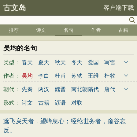
古文岛
客户端下载
推荐
诗文
名句
作者
古籍
吴均的名句
类型：
春天
夏天
秋天
冬天
爱国
写雪
思念
爱情
思乡
离别
月亮
梅花
作者：
吴均
李白
杜甫
苏轼
王维
杜牧
励志
荷花
写雨
友情
感恩
写风
陆游
李煜
元稹
韩愈
岑参
齐己
朝代：
先秦
两汉
魏晋
南北朝
隋代
唐代
西湖
读书
菊花
长江
黄河
竹子
贾岛
柳永
曹操
李贺
曹植
张籍
五代
宋代
金朝
元代
明代
清代
形式：
诗文
古籍
谚语
对联
哲理
泰山
边塞
柳树
写鸟
桃花
孟郊
皎然
许浑
罗隐
贯休
韦庄
老师
母亲
伤感
田园
写云
庐山
屈原
王勃
张祜
王建
晏殊
岳飞
鸢飞戾天者，望峰息心；经纶世务者，窥谷忘
山水
星星
荀子
孟子
论语
墨子
反。
姚合
卢纶
秦观
钱起
朱熹
韩偓