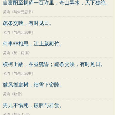
自富阳至桐庐一百许里，奇山异水，天下独绝。
吴均《与朱元思书》
疏条交映，有时见日。
吴均《与朱元思书》
何事非相思，江上葳蕤竹。
吴均《登二妃庙》
横柯上蔽，在昼犹昏；疏条交映，有时见日。
吴均《与朱元思书》
微风摇庭树，细雪下帘隙。
吴均《咏雪》
男儿不惜死，破胆与君尝。
吴均《胡无人行》