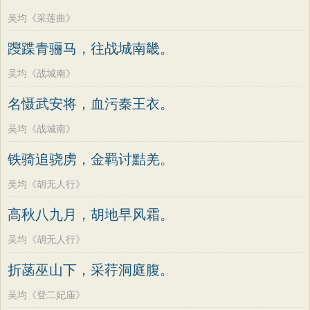
吴均《采莲曲》
躞蹀青骊马，往战城南畿。
吴均《战城南》
名慑武安将，血污秦王衣。
吴均《战城南》
铁骑追骁虏，金羁讨黠羌。
吴均《胡无人行》
高秋八九月，胡地早风霜。
吴均《胡无人行》
折菡巫山下，采荇洞庭腹。
吴均《登二妃庙》