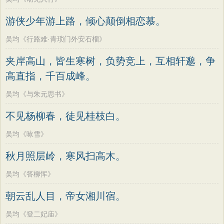
游侠少年游上路，倾心颠倒相恋慕。
吴均《行路难·青琐门外安石榴》
夹岸高山，皆生寒树，负势竞上，互相轩邈，争
高直指，千百成峰。
吴均《与朱元思书》
不见杨柳春，徒见桂枝白。
吴均《咏雪》
秋月照层岭，寒风扫高木。
吴均《答柳恽》
朝云乱人目，帝女湘川宿。
吴均《登二妃庙》